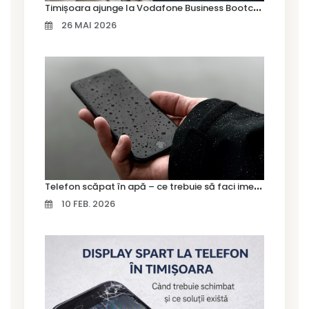
T
imișoara ajunge la Vodafone Business Bootcamp prin Marius Cermian de la Armour România
26 MAI 2026
T
elefon scăpat în apă – ce trebuie să faci imediat și ce greșeli să eviți
10 FEB. 2026