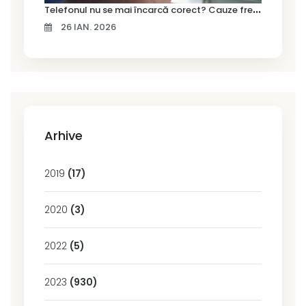
T
elefonul nu se mai încarcă corect? Cauze frecvente și soluții la service în Timișoara
26 IAN. 2026
Arhive
2019
(17)
2020
(3)
2022
(5)
2023
(930)