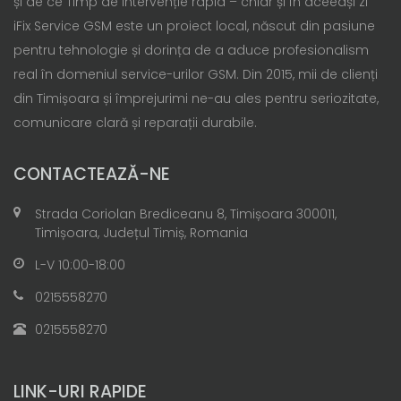
și de ce Timp de intervenție rapid – chiar și în aceeași zi
iFix Service GSM este un proiect local, născut din pasiune
pentru tehnologie și dorința de a aduce profesionalism
real în domeniul service-urilor GSM. Din 2015, mii de clienți
din Timișoara și împrejurimi ne-au ales pentru seriozitate,
comunicare clară și reparații durabile.
CONTACTEAZĂ-NE
Strada Coriolan Brediceanu 8, Timișoara 300011,
Timișoara, Județul Timiș, Romania
L-V 10:00-18:00
0215558270
0215558270
LINK-URI RAPIDE