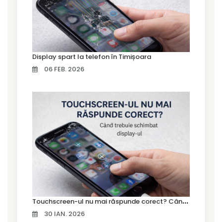
Display spart la telefon în Timișoara
06 FEB. 2026
T
ouchscreen-ul nu mai răspunde corect? Când trebuie schimbat display-ul
30 IAN. 2026