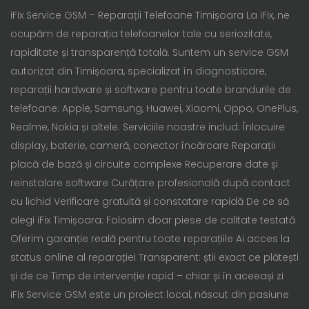
iFix Service GSM – Reparații Telefoane Timișoara La iFix, ne
ocupăm de reparația telefoanelor tale cu seriozitate,
rapiditate și transparență totală. Suntem un service GSM
autorizat din Timișoara, specializat în diagnosticare,
reparații hardware și software pentru toate brandurile de
telefoane: Apple, Samsung, Huawei, Xiaomi, Oppo, OnePlus,
Realme, Nokia și altele. Serviciile noastre includ: Înlocuire
display, baterie, cameră, conector încărcare Reparații
placă de bază și circuite complexe Recuperare date și
reinstalare software Curățare profesională după contact
cu lichid Verificare gratuită și constatare rapidă De ce să
alegi iFix Timișoara: Folosim doar piese de calitate testată
Oferim garanție reală pentru toate reparațiile Ai acces la
status online al reparației Transparent: știi exact ce plătești
și de ce Timp de intervenție rapid – chiar și în aceeași zi
iFix Service GSM este un proiect local, născut din pasiune