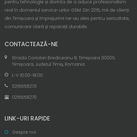
pentru tehnologie și dorința de a aduce profesionalism
real în domeniul service-urilor GSM. Din 2015, mii de clienți
din Timișoara și împrejurimi ne-au ales pentru seriozitate,
comunicare clară și reparații durabile.
CONTACTEAZĂ-NE
Strada Coriolan Brediceanu 8, Timișoara 300011,
Timișoara, Județul Timiș, Romania
L-V 10:00-18:00
0215558270
0215558270
LINK-URI RAPIDE
Despre noi