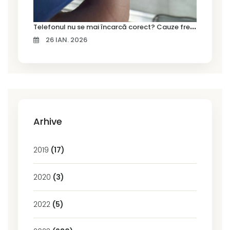
T
elefonul nu se mai încarcă corect? Cauze frecvente și soluții la service în Timișoara
26 IAN. 2026
Arhive
2019
(17)
2020
(3)
2022
(5)