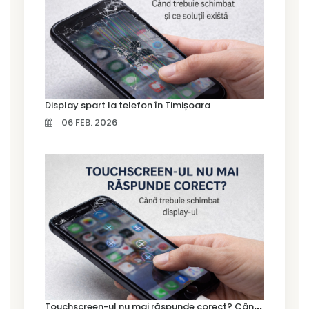
Display spart la telefon în Timișoara
06 FEB. 2026
T
ouchscreen-ul nu mai răspunde corect? Când trebuie schimbat display-ul