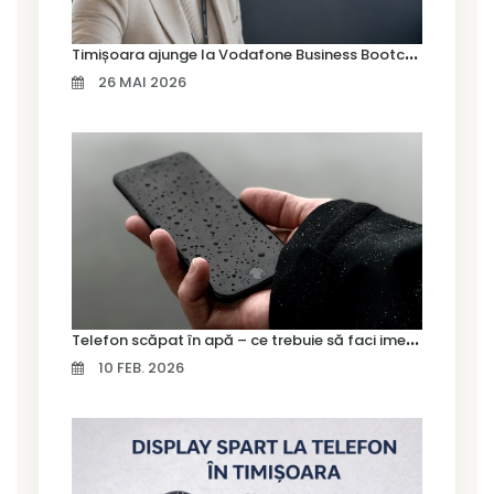
T
imișoara ajunge la Vodafone Business Bootcamp prin Marius Cermian de la Armour România
26 MAI 2026
T
elefon scăpat în apă – ce trebuie să faci imediat și ce greșeli să eviți
10 FEB. 2026