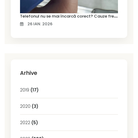
T
elefonul nu se mai încarcă corect? Cauze frecvente și soluții la service în Timișoara
26 IAN. 2026
Arhive
2019
(17)
2020
(3)
2022
(5)