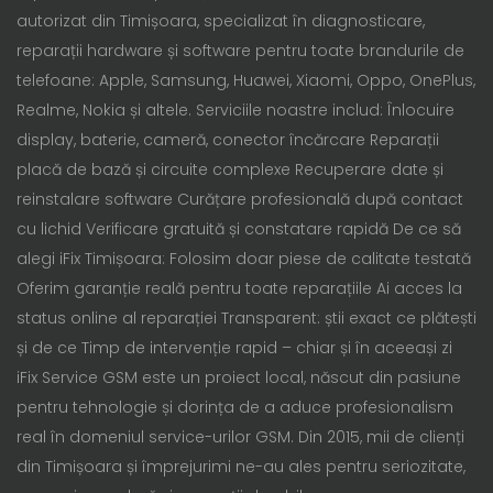
autorizat din Timișoara, specializat în diagnosticare,
reparații hardware și software pentru toate brandurile de
telefoane: Apple, Samsung, Huawei, Xiaomi, Oppo, OnePlus,
Realme, Nokia și altele. Serviciile noastre includ: Înlocuire
display, baterie, cameră, conector încărcare Reparații
placă de bază și circuite complexe Recuperare date și
reinstalare software Curățare profesională după contact
cu lichid Verificare gratuită și constatare rapidă De ce să
alegi iFix Timișoara: Folosim doar piese de calitate testată
Oferim garanție reală pentru toate reparațiile Ai acces la
status online al reparației Transparent: știi exact ce plătești
și de ce Timp de intervenție rapid – chiar și în aceeași zi
iFix Service GSM este un proiect local, născut din pasiune
pentru tehnologie și dorința de a aduce profesionalism
real în domeniul service-urilor GSM. Din 2015, mii de clienți
din Timișoara și împrejurimi ne-au ales pentru seriozitate,