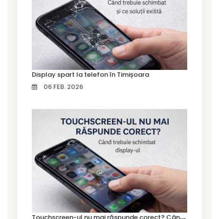
Display spart la telefon în Timișoara
06 FEB. 2026
T
ouchscreen-ul nu mai răspunde corect? Când trebuie schimbat display-ul