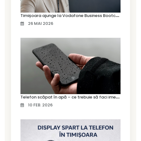
T
imișoara ajunge la Vodafone Business Bootcamp prin Marius Cermian de la Armour România
26 MAI 2026
T
elefon scăpat în apă – ce trebuie să faci imediat și ce greșeli să eviți
10 FEB. 2026