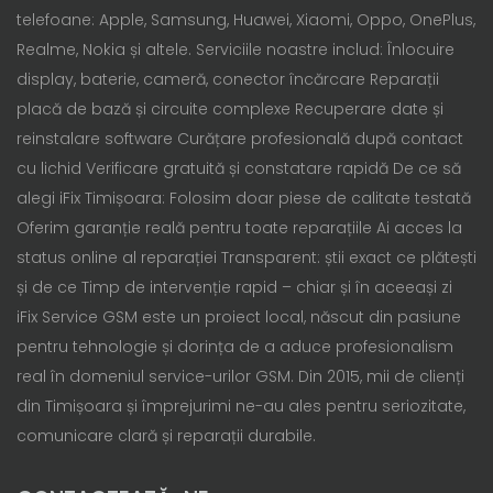
telefoane: Apple, Samsung, Huawei, Xiaomi, Oppo, OnePlus,
Realme, Nokia și altele. Serviciile noastre includ: Înlocuire
display, baterie, cameră, conector încărcare Reparații
placă de bază și circuite complexe Recuperare date și
reinstalare software Curățare profesională după contact
cu lichid Verificare gratuită și constatare rapidă De ce să
alegi iFix Timișoara: Folosim doar piese de calitate testată
Oferim garanție reală pentru toate reparațiile Ai acces la
status online al reparației Transparent: știi exact ce plătești
și de ce Timp de intervenție rapid – chiar și în aceeași zi
iFix Service GSM este un proiect local, născut din pasiune
pentru tehnologie și dorința de a aduce profesionalism
real în domeniul service-urilor GSM. Din 2015, mii de clienți
din Timișoara și împrejurimi ne-au ales pentru seriozitate,
comunicare clară și reparații durabile.