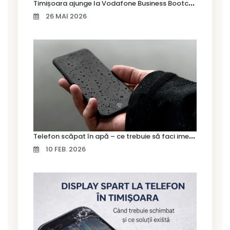
T
imișoara ajunge la Vodafone Business Bootcamp prin Marius Cermian de la Armour România
26 MAI 2026
T
elefon scăpat în apă – ce trebuie să faci imediat și ce greșeli să eviți
10 FEB. 2026