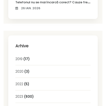
T
elefonul nu se mai încarcă corect? Cauze frecvente și soluții la service în Timișoara
26 IAN. 2026
Arhive
2019
(17)
2020
(3)
2022
(5)
2023
(930)