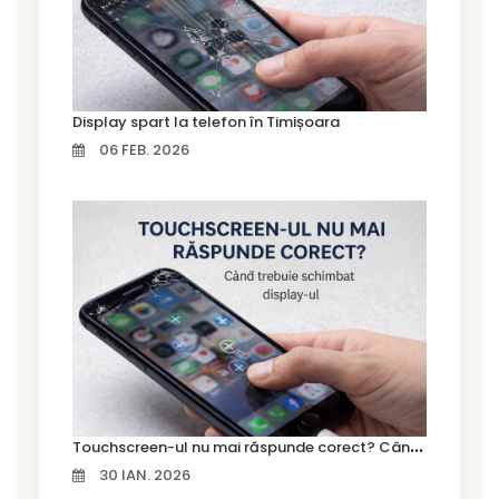
Display spart la telefon în Timișoara
06 FEB. 2026
T
ouchscreen-ul nu mai răspunde corect? Când trebuie schimbat display-ul
30 IAN. 2026