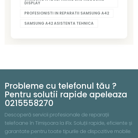
DISPLAY
PROFESIONISTI IN REPARATII SAMSUNG A42
SAMSUNG A42 ASISTENTA TEHNICA
Probleme cu telefonul tău ?
Pentru solutii rapide apeleaza
0215558270
Descoperă servicii profesionale de reparații
telefoane în Timișoara la iFix. Soluții rapide, eficiente și
garantate pentru toate tipurile de dispozitive mobile.