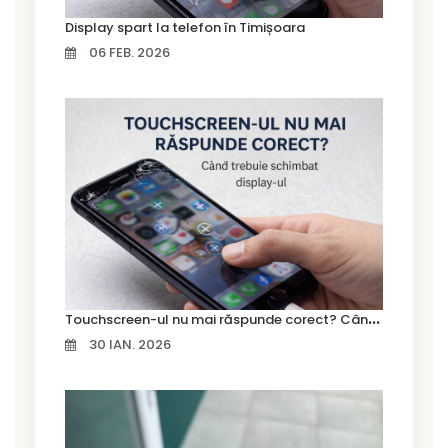
Display spart la telefon în Timișoara
06 FEB. 2026
T
ouchscreen-ul nu mai răspunde corect? Când trebuie schimbat display-ul
30 IAN. 2026