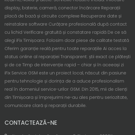
display, baterie, cameră, conector încărcare Reparații
placă de bază și circuite complexe Recuperare date și
reinstalare software Curățare profesională după contact
cu lichid Verificare gratuită și constatare rapidă De ce să
alegi iFix Timișoara: Folosim doar piese de calitate testată
Oferim garanție reală pentru toate reparațiile Ai acces la
status online al reparației Transparent: știi exact ce plătești
și de ce Timp de intervenție rapid – chiar și în aceeași zi
iFix Service GSM este un proiect local, născut din pasiune
pentru tehnologie și dorința de a aduce profesionalism
real în domeniul service-urilor GSM. Din 2015, mii de clienți
din Timișoara și împrejurimi ne-au ales pentru seriozitate,
comunicare clară și reparații durabile.
CONTACTEAZĂ-NE