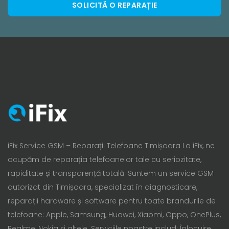
SOLICITĂ O REPARAȚIE
iFix Service GSM – Reparații Telefoane Timișoara La iFix, ne
ocupăm de reparația telefoanelor tale cu seriozitate,
rapiditate și transparență totală. Suntem un service GSM
autorizat din Timișoara, specializat în diagnosticare,
reparații hardware și software pentru toate brandurile de
telefoane: Apple, Samsung, Huawei, Xiaomi, Oppo, OnePlus,
Realme, Nokia și altele. Serviciile noastre includ: Înlocuire