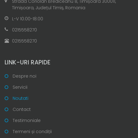
Strada Coriolan Brediceanu 8, Timișoara 300011,
Timișoara, Județul Timiș, Romania
L-V 10:00-18:00
0215558270
0215558270
LINK-URI RAPIDE
Despre noi
Servicii
Noutati
Contact
Testimoniale
Termeni și condiții