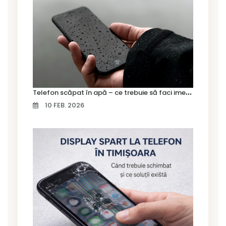
T
elefon scăpat în apă – ce trebuie să faci imediat și ce greșeli să eviți
10 FEB. 2026