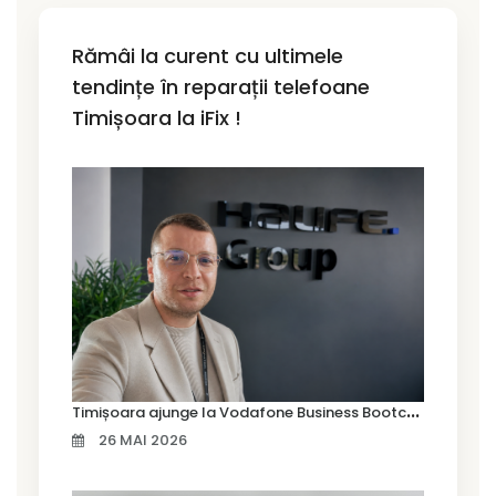
Rămâi la curent cu ultimele
tendințe în reparații telefoane
Timișoara la iFix !
T
imișoara ajunge la Vodafone Business Bootcamp prin Marius Cermian de la Armour România
26 MAI 2026