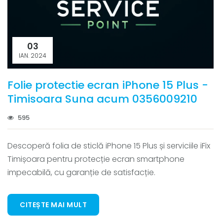
03
IAN. 2024
Folie protectie ecran iPhone 15 Plus -
Timisoara Suna acum 0356009210
595
Descoperă folia de sticlă iPhone 15 Plus și serviciile iFix
Timișoara pentru protecție ecran smartphone
impecabilă, cu garanție de satisfacție.
CITEȘTE MAI MULT