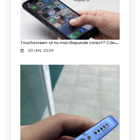
T
ouchscreen-ul nu mai răspunde corect? Când trebuie schimbat display-ul
30 IAN. 2026