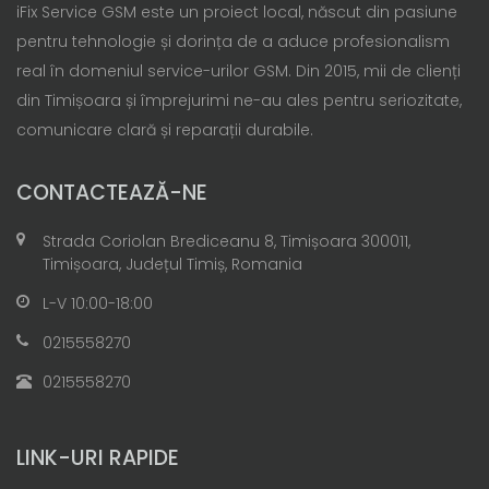
iFix Service GSM este un proiect local, născut din pasiune
pentru tehnologie și dorința de a aduce profesionalism
real în domeniul service-urilor GSM. Din 2015, mii de clienți
din Timișoara și împrejurimi ne-au ales pentru seriozitate,
comunicare clară și reparații durabile.
CONTACTEAZĂ-NE
Strada Coriolan Brediceanu 8, Timișoara 300011,
Timișoara, Județul Timiș, Romania
L-V 10:00-18:00
0215558270
0215558270
LINK-URI RAPIDE