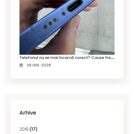
T
elefonul nu se mai încarcă corect? Cauze frecvente și soluții la service în Timișoara
26 IAN. 2026
Arhive
2019
(17)