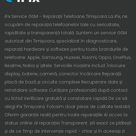
iFix Service GSM – Reparații Telefoane Timișoara La iFix, ne
ocupăm de reparația telefoanelor tale cu seriozitate,
rapiditate și transparență totală. Suntem un service GSM
autorizat din Timișoara, specializat în diagnosticare,
reparații hardware și software pentru toate brandurile de
telefoane: Apple, Samsung, Huawei, Xiaomi, Oppo, OnePlus,
Realme, Nokia și altele. Serviciile noastre includ: Înlocuire
display, baterie, cameră, conector încărcare Reparații
placă de bază și circuite complexe Recuperare date și
reinstalare software Curățare profesională după contact
cu lichid Verificare gratuită și constatare rapidă De ce să
alegi iFix Timișoara: Folosim doar piese de calitate testată
Oferim garanție reală pentru toate reparațiile Ai acces la
status online al reparației Transparent: știi exact ce plătești
și de ce Timp de intervenție rapid – chiar și în aceeași zi