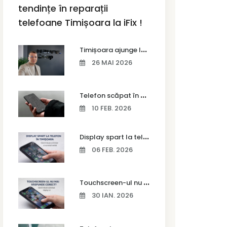
tendințe în reparații
telefoane Timișoara la iFix !
T
imișoara ajunge la Vodafone Business Bootcamp prin Marius Cermian de la Armour România
26 MAI 2026
T
elefon scăpat în apă – ce trebuie să faci imediat și ce greșeli să eviți
10 FEB. 2026
D
isplay spart la telefon în Timișoara
06 FEB. 2026
T
ouchscreen-ul nu mai răspunde corect? Când trebuie schimbat display-ul
30 IAN. 2026