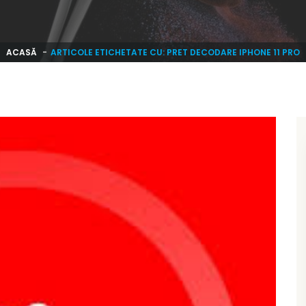
ACASĂ
ARTICOLE ETICHETATE CU: PRET DECODARE IPHONE 11 PRO