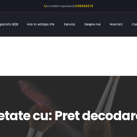
Întrebări? Apelează:
0215558270
paratii B2B
Hai in echipa iFix
Servicii
Despre noi
Noutati
Co
etate cu: Pret decodar