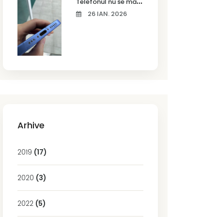
T
elefonul nu se mai încarcă corect? Cauze frecvente și soluții la service în Timișoara
26 IAN. 2026
Arhive
2019
(17)
2020
(3)
2022
(5)