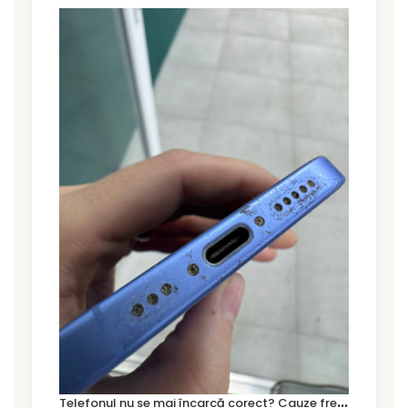
T
elefonul nu se mai încarcă corect? Cauze frecvente și soluții la service în Timișoara