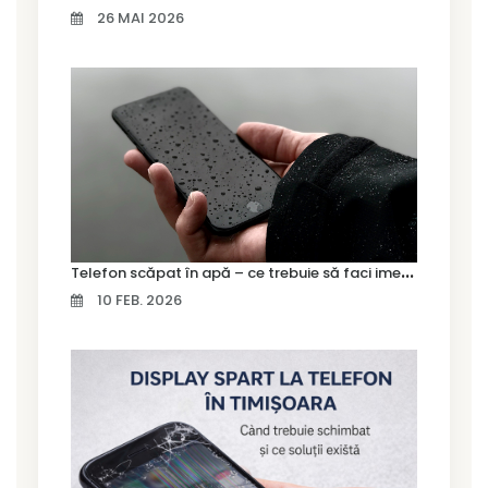
26 MAI 2026
T
elefon scăpat în apă – ce trebuie să faci imediat și ce greșeli să eviți
10 FEB. 2026