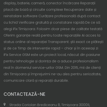
display, baterie, cameră, conector încărcare Reparații
placă de bază și circuite complexe Recuperare date și
reinstalare software Curățare profesională după contact
cu lichid Verificare gratuită și constatare rapidă De ce să
alegi iFix Timișoara: Folosim doar piese de calitate testată
Oferim garanție reală pentru toate reparațiile Ai acces la
status online al reparației Transparent: știi exact ce plătești
și de ce Timp de intervenție rapid – chiar și în aceeași zi
iFix Service GSM este un proiect local, născut din pasiune
pentru tehnologie și dorința de a aduce profesionalism
real în domeniul service-urilor GSM. Din 2015, mii de clienți
din Timișoara și împrejurimi ne-au ales pentru seriozitate,
comunicare clară și reparații durabile.
CONTACTEAZĂ-NE
Strada Coriolan Brediceanu 8, Timișoara 300011,