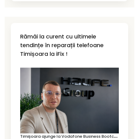
Rămâi la curent cu ultimele
tendințe în reparații telefoane
Timișoara la iFix !
T
imișoara ajunge la Vodafone Business Bootcamp prin Marius Cermian de la Armour România