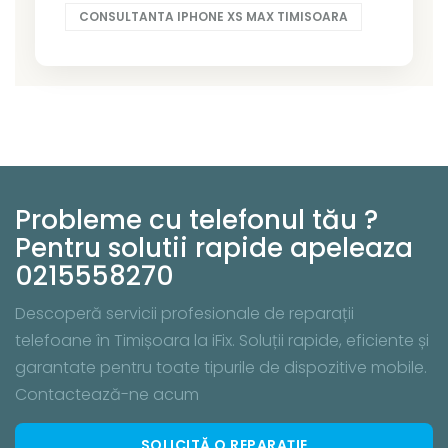
CONSULTANTA IPHONE XS MAX TIMISOARA
Probleme cu telefonul tău ?
Pentru solutii rapide apeleaza
0215558270
Descoperă servicii profesionale de reparații
telefoane în Timișoara la iFix. Soluții rapide, eficiente și
garantate pentru toate tipurile de dispozitive mobile.
Contactează-ne acum
SOLICITĂ O REPARAȚIE