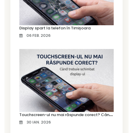
Display spart la telefon în Timișoara
06 FEB. 2026
T
ouchscreen-ul nu mai răspunde corect? Când trebuie schimbat display-ul
30 IAN. 2026