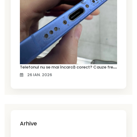
T
elefonul nu se mai încarcă corect? Cauze frecvente și soluții la service în Timișoara
26 IAN. 2026
Arhive