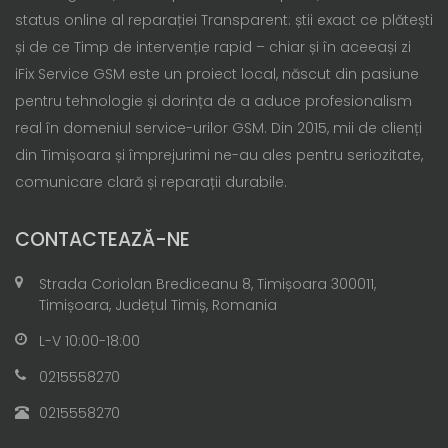
status online al reparației Transparent: știi exact ce plătești
și de ce Timp de intervenție rapid – chiar și în aceeași zi
iFix Service GSM este un proiect local, născut din pasiune
pentru tehnologie și dorința de a aduce profesionalism
real în domeniul service-urilor GSM. Din 2015, mii de clienți
din Timișoara și împrejurimi ne-au ales pentru seriozitate,
comunicare clară și reparații durabile.
CONTACTEAZĂ-NE
Strada Coriolan Brediceanu 8, Timișoara 300011,
Timișoara, Județul Timiș, Romania
L-V 10:00-18:00
0215558270
0215558270