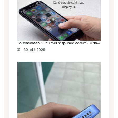
T
ouchscreen-ul nu mai răspunde corect? Când trebuie schimbat display-ul
30 IAN. 2026