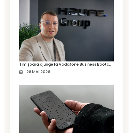
T
imișoara ajunge la Vodafone Business Bootcamp prin Marius Cermian de la Armour România
26 MAI 2026