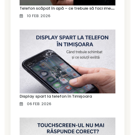
T
elefon scăpat în apă – ce trebuie să faci imediat și ce greșeli să eviți
10 FEB. 2026
Display spart la telefon în Timișoara
06 FEB. 2026