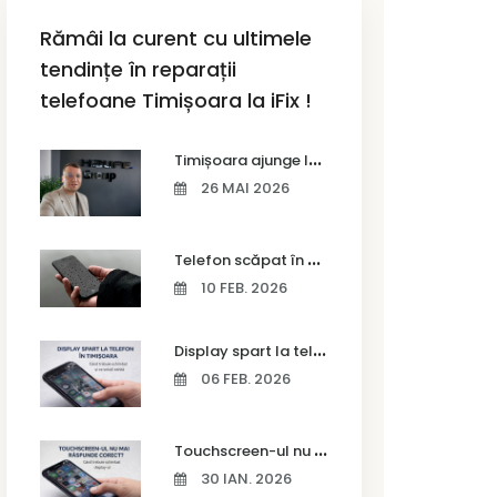
Rămâi la curent cu ultimele
tendințe în reparații
telefoane Timișoara la iFix !
T
imișoara ajunge la Vodafone Business Bootcamp prin Marius Cermian de la Armour România
26 MAI 2026
T
elefon scăpat în apă – ce trebuie să faci imediat și ce greșeli să eviți
10 FEB. 2026
D
isplay spart la telefon în Timișoara
06 FEB. 2026
T
ouchscreen-ul nu mai răspunde corect? Când trebuie schimbat display-ul
30 IAN. 2026