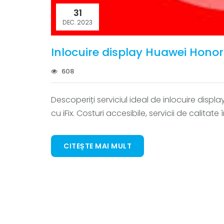
31
DEC. 2023
Inlocuire display Huawei Hono
608
Descoperiți serviciul ideal de inlocuire disp
cu iFix. Costuri accesibile, servicii de calitat
CITEȘTE MAI MULT