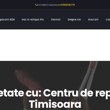
Întrebări? Apelează:
0215558270
paratii B2B
Hai in echipa iFix
Servicii
Despre noi
Noutati
Co
hetate cu: Centru de re
Timisoara