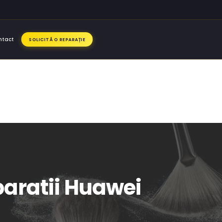
ntact
SOLICITĂ O REPARAȚIE
paratii Huawei