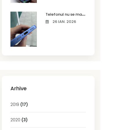
T
elefonul nu se mai încarcă corect? Cauze frecvente și soluții la service în Timișoara
26 IAN. 2026
Arhive
2019
(17)
2020
(3)