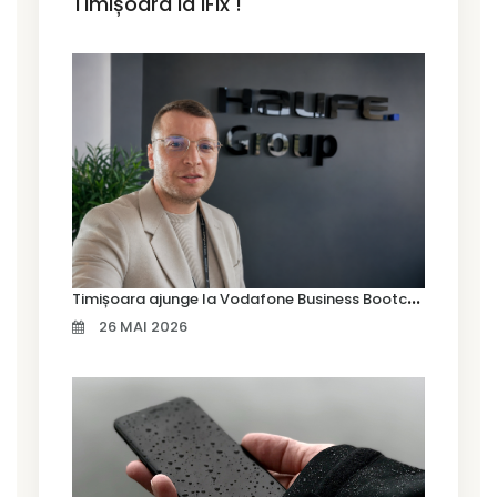
Timișoara la iFix !
T
imișoara ajunge la Vodafone Business Bootcamp prin Marius Cermian de la Armour România
26 MAI 2026