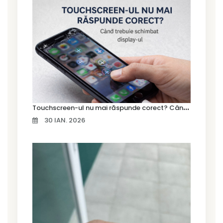
T
ouchscreen-ul nu mai răspunde corect? Când trebuie schimbat display-ul
30 IAN. 2026