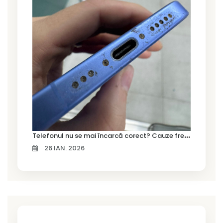
T
elefonul nu se mai încarcă corect? Cauze frecvente și soluții la service în Timișoara
26 IAN. 2026