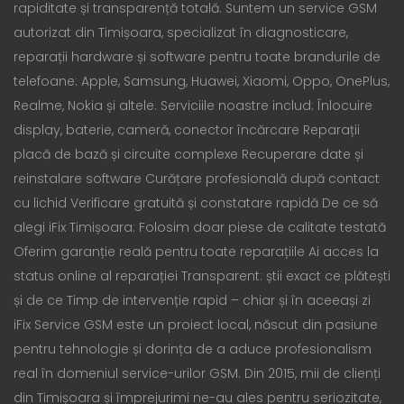
rapiditate și transparență totală. Suntem un service GSM
autorizat din Timișoara, specializat în diagnosticare,
reparații hardware și software pentru toate brandurile de
telefoane: Apple, Samsung, Huawei, Xiaomi, Oppo, OnePlus,
Realme, Nokia și altele. Serviciile noastre includ: Înlocuire
display, baterie, cameră, conector încărcare Reparații
placă de bază și circuite complexe Recuperare date și
reinstalare software Curățare profesională după contact
cu lichid Verificare gratuită și constatare rapidă De ce să
alegi iFix Timișoara: Folosim doar piese de calitate testată
Oferim garanție reală pentru toate reparațiile Ai acces la
status online al reparației Transparent: știi exact ce plătești
și de ce Timp de intervenție rapid – chiar și în aceeași zi
iFix Service GSM este un proiect local, născut din pasiune
pentru tehnologie și dorința de a aduce profesionalism
real în domeniul service-urilor GSM. Din 2015, mii de clienți
din Timișoara și împrejurimi ne-au ales pentru seriozitate,