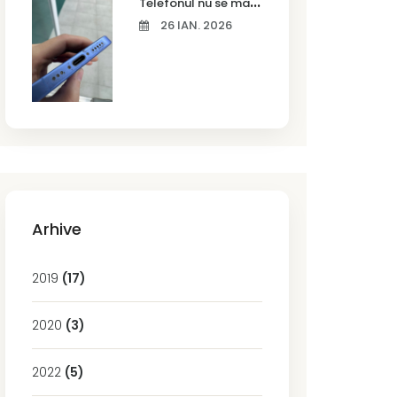
T
elefonul nu se mai încarcă corect? Cauze frecvente și soluții la service în Timișoara
26 IAN. 2026
Arhive
2019
(17)
2020
(3)
2022
(5)