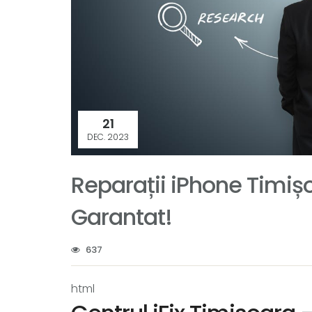
21
DEC. 2023
Reparații iPhone Timișo
Garantat!
637
html