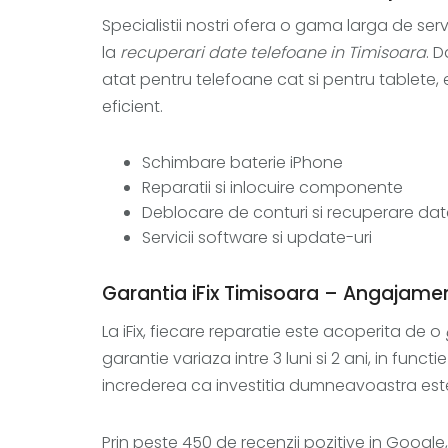
Specialistii nostri ofera o gama larga de servi
la
recuperari date telefoane in Timisoara
. 
atat pentru telefoane cat si pentru tablete, e
eficient.
Schimbare baterie iPhone
Reparatii si inlocuire componente
Deblocare de conturi si recuperare dat
Servicii software si update-uri
Garantia iFix Timisoara – Angajamen
La iFix, fiecare reparatie este acoperita de o
garantie variaza intre 3 luni si 2 ani, in func
increderea ca investitia dumneavoastra este
Prin peste 450 de recenzii pozitive in Google,