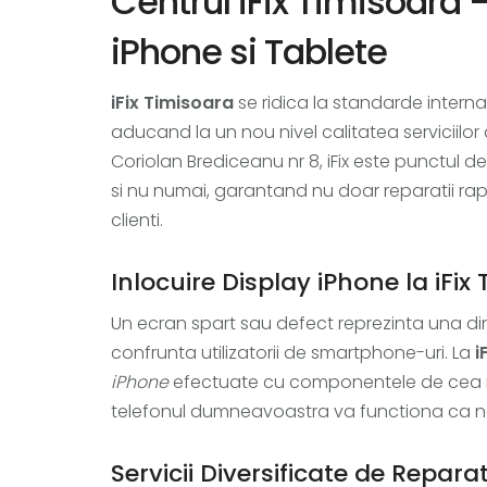
Centrul iFix Timisoara 
iPhone si Tablete
iFix Timisoara
se ridica la standarde intern
aducand la un nou nivel calitatea serviciilor
Coriolan Brediceanu nr 8, iFix este punctul de
si nu numai, garantand nu doar reparatii rapi
clienti.
Inlocuire Display iPhone la iFix
Un ecran spart sau defect reprezinta una d
confrunta utilizatorii de smartphone-uri. La
i
iPhone
efectuate cu componentele de cea mai
telefonul dumneavoastra va functiona ca n
Servicii Diversificate de Reparat