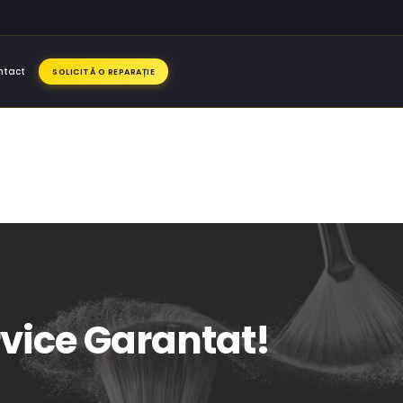
ntact
SOLICITĂ O REPARAȚIE
rvice Garantat!