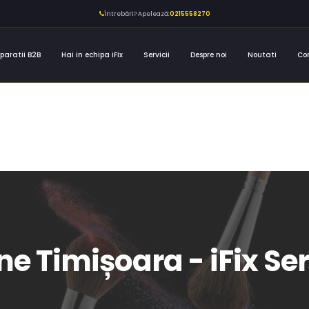
Întrebări? Apelează:
0215558270
paratii B2B
Hai in echipa iFix
Servicii
Despre noi
Noutati
Co
ne Timișoara - iFix Se