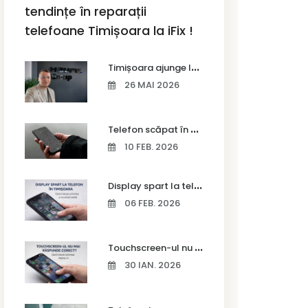
tendințe în reparații
telefoane Timișoara la iFix !
T
imișoara ajunge la Vodafone Business Bootcamp prin Marius Cermian de la Armour România
26 MAI 2026
T
elefon scăpat în apă – ce trebuie să faci imediat și ce greșeli să eviți
10 FEB. 2026
D
isplay spart la telefon în Timișoara
06 FEB. 2026
T
ouchscreen-ul nu mai răspunde corect? Când trebuie schimbat display-ul
30 IAN. 2026