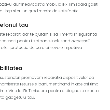
itivul dumneavoastră mobil, la iFix Timisoara gasiti
ta timp si cu un grad maxim de satisfactie.
lefonul tau
 reparat, dar te ajutam si sa-l mentii in siguranta.
 accesorii pentru telefoane, incluzand
accesorii
i oferi protectia de care ai nevoie impotriva
bilitatea
i sustenabil, promovam reparatia dispozitivelor ca
onomiseste resurse si bani, mentinand in acelasi timp
xime. Vino la iFix Timisoara pentru o diagnoza exacta
ata gadgetului tau.