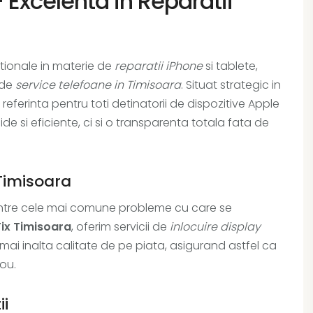
– Excelenta in Reparatii
ationale in materie de
reparatii iPhone
si tablete,
 de
service telefoane in Timisoara
. Situat strategic in
 referinta pentru toti detinatorii de dispozitive Apple
de si eficiente, ci si o transparenta totala fata de
 Timisoara
intre cele mai comune probleme cu care se
Fix Timisoara
, oferim servicii de
inlocuire display
 inalta calitate de pe piata, asigurand astfel ca
ou.
ii