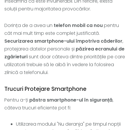
înseamnă că este invulnerabil. Din fericire, există
soluții pentru majoritatea provocărilor.
Dorința de a avea un
telefon mobil ca nou
pentru
cât mai mult timp este complet justificată.
Securizarea smartphone-ului împotriva căderilor
,
protejarea datelor personale și
păzirea ecranului de
zgârieturi
sunt doar câteva dintre prioritățile pe care
utilizatorii trebuie să le aibă în vedere la folosirea
zilnică a telefonului.
Trucuri Protejare Smartphone
Pentru a-ți
păstra smartphone-ul în siguranță
,
câteva trucuri eficiente pot fi:
Utilizarea modului "Nu deranja" pe timpul nopții