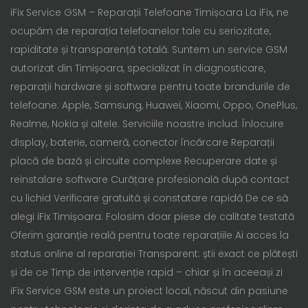
iFix Service GSM – Reparații Telefoane Timișoara La iFix, ne
ocupăm de reparația telefoanelor tale cu seriozitate,
rapiditate și transparență totală. Suntem un service GSM
autorizat din Timișoara, specializat în diagnosticare,
reparații hardware și software pentru toate brandurile de
telefoane: Apple, Samsung, Huawei, Xiaomi, Oppo, OnePlus,
Realme, Nokia și altele. Serviciile noastre includ: Înlocuire
display, baterie, cameră, conector încărcare Reparații
placă de bază și circuite complexe Recuperare date și
reinstalare software Curățare profesională după contact
cu lichid Verificare gratuită și constatare rapidă De ce să
alegi iFix Timișoara: Folosim doar piese de calitate testată
Oferim garanție reală pentru toate reparațiile Ai acces la
status online al reparației Transparent: știi exact ce plătești
și de ce Timp de intervenție rapid – chiar și în aceeași zi
iFix Service GSM este un proiect local, născut din pasiune