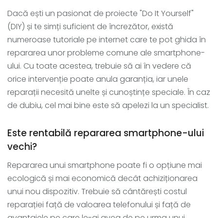
Dacă ești un pasionat de proiecte "Do It Yourself"
(DIY) și te simți suficient de încrezător, există
numeroase tutoriale pe internet care te pot ghida în
repararea unor probleme comune ale smartphone-
ului. Cu toate acestea, trebuie să ai în vedere că
orice intervenție poate anula garanția, iar unele
reparații necesită unelte și cunoștințe speciale. În caz
de dubiu, cel mai bine este să apelezi la un specialist.
Este rentabilă repararea smartphone-ului
vechi?
Repararea unui smartphone poate fi o opțiune mai
ecologică și mai economică decât achiziționarea
unui nou dispozitiv. Trebuie să cântărești costul
reparației față de valoarea telefonului și față de
avantajele pe care le-ai avea de pe urma unui