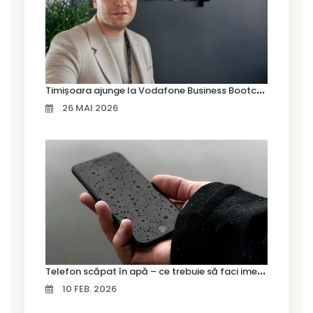
T
imișoara ajunge la Vodafone Business Bootcamp prin Marius Cermian de la Armour România
26 MAI 2026
T
elefon scăpat în apă – ce trebuie să faci imediat și ce greșeli să eviți
10 FEB. 2026