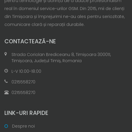
pentru tehnologie și dorința de a aduce profesionalism
real în domeniul service-urilor GSM. Din 2015, mii de clienți
din Timișoara și împrejurimi ne-au ales pentru seriozitate,
comunicare clară și reparații durabile.
CONTACTEAZĂ-NE
Strada Coriolan Brediceanu 8, Timișoara 300011,
Timișoara, Județul Timiș, Romania
L-V 10:00-18:00
0215558270
0215558270
LINK-URI RAPIDE
Despre noi