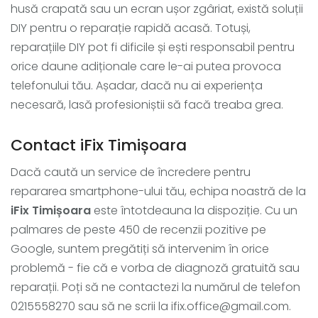
husă crapată sau un ecran ușor zgâriat, există soluții
DIY pentru o reparație rapidă acasă. Totuși,
reparațiile DIY pot fi dificile și ești responsabil pentru
orice daune adiționale care le-ai putea provoca
telefonului tău. Așadar, dacă nu ai experiența
necesară, lasă profesioniștii să facă treaba grea.
Contact iFix Timișoara
Dacă caută un service de încredere pentru
repararea smartphone-ului tău, echipa noastră de la
iFix Timișoara
este întotdeauna la dispoziție. Cu un
palmares de peste 450 de recenzii pozitive pe
Google, suntem pregătiți să intervenim în orice
problemă - fie că e vorba de diagnoză gratuită sau
reparații. Poți să ne contactezi la numărul de telefon
0215558270 sau să ne scrii la ifix.office@gmail.com.