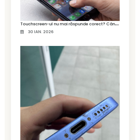
T
ouchscreen-ul nu mai răspunde corect? Când trebuie schimbat display-ul
30 IAN. 2026