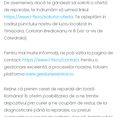
De asemenea, dacă te gândești să soliciti o ofertă
de reparație, te îndrumăm să urmezi linkul:
https://www.i-fix.ro/solicita-oferta
. Te așteptăm în
cadrul punctului nostru de lucru localizat în
Timișoara, Coriolan Brediceanu nr 8 (vis-a-vis de
Catedrala).
Pentru mai multe informații, ne poți vizita la pagina de
contact:
https://www.i-fix.ro/contact
. Pentru o
gestionare excelentă a proceselor noastre, folosim
platforma
www.gestiuneservice.ro
.
Reține că primim cereri de reparații din toată
România! Îți oferim posibilitatea de a ne trimite
dispozitivul prin curier și ne ocupăm de restul, de la
diagnosticare până la reparație, cu prețuri