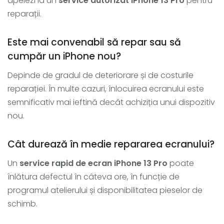
apelezi la un
service autorizat iPhone 13 Pro
pentru
reparații.
Este mai convenabil să repar sau să
cumpăr un iPhone nou?
Depinde de gradul de deteriorare și de costurile
reparației. În multe cazuri, înlocuirea ecranului este
semnificativ mai ieftină decât achiziția unui dispozitiv
nou.
Cât durează în medie repararea ecranului?
Un
service rapid de ecran iPhone 13 Pro
poate
înlătura defectul în câteva ore, în funcție de
programul atelierului și disponibilitatea pieselor de
schimb.