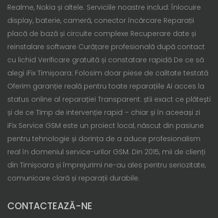
Realme, Nokia și altele. Serviciile noastre includ: Înlocuire
display, baterie, cameră, conector încărcare Reparații
placă de bază și circuite complexe Recuperare date și
reinstalare software Curățare profesională după contact
cu lichid Verificare gratuită și constatare rapidă De ce să
alegi iFix Timișoara: Folosim doar piese de calitate testată
Oferim garanție reală pentru toate reparațiile Ai acces la
status online al reparației Transparent: știi exact ce plătești
și de ce Timp de intervenție rapid – chiar și în aceeași zi
iFix Service GSM este un proiect local, născut din pasiune
pentru tehnologie și dorința de a aduce profesionalism
real în domeniul service-urilor GSM. Din 2015, mii de clienți
din Timișoara și împrejurimi ne-au ales pentru seriozitate,
comunicare clară și reparații durabile.
CONTACTEAZĂ-NE