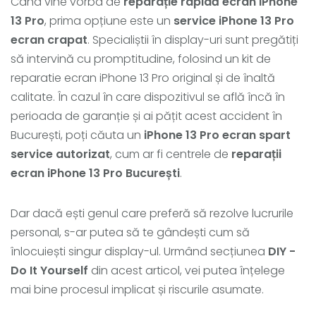
Când vine vorba de
reparație rapidă ecran iPhone
13 Pro
, prima opțiune este un
service iPhone 13 Pro
ecran crapat
. Specialiștii în display-uri sunt pregătiți
să intervină cu promptitudine, folosind un kit de
reparatie ecran iPhone 13 Pro original și de înaltă
calitate. În cazul în care dispozitivul se află încă în
perioada de garanție și ai pățit acest accident în
București, poți căuta un
iPhone 13 Pro ecran spart
service autorizat
, cum ar fi centrele de
reparații
ecran iPhone 13 Pro București
.
Dar dacă ești genul care preferă să rezolve lucrurile
personal, s-ar putea să te gândești cum să
înlocuiești singur display-ul. Urmând secțiunea
DIY -
Do It Yourself
din acest articol, vei putea înțelege
mai bine procesul implicat și riscurile asumate.