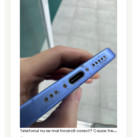
T
elefonul nu se mai încarcă corect? Cauze frecvente și soluții la service în Timișoara