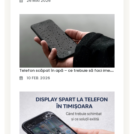
26 MAI 2026
T
elefon scăpat în apă – ce trebuie să faci imediat și ce greșeli să eviți
10 FEB. 2026