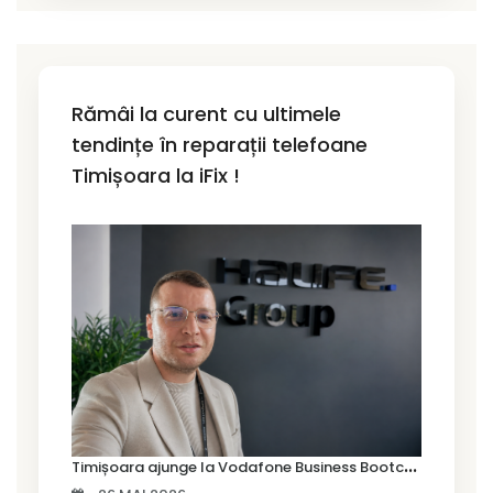
Rămâi la curent cu ultimele
tendințe în reparații telefoane
Timișoara la iFix !
T
imișoara ajunge la Vodafone Business Bootcamp prin Marius Cermian de la Armour România