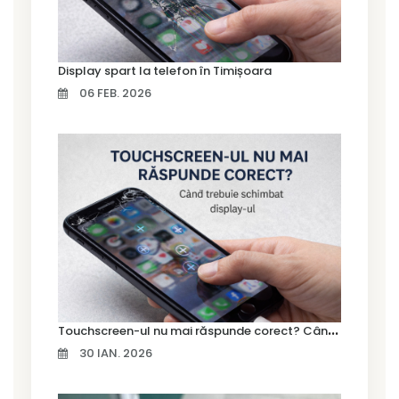
Display spart la telefon în Timișoara
06 FEB. 2026
T
ouchscreen-ul nu mai răspunde corect? Când trebuie schimbat display-ul
30 IAN. 2026