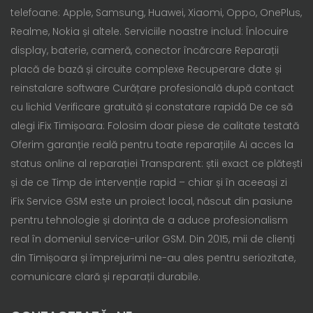
telefoane: Apple, Samsung, Huawei, Xiaomi, Oppo, OnePlus,
Realme, Nokia și altele. Serviciile noastre includ: Înlocuire
display, baterie, cameră, conector încărcare Reparații
placă de bază și circuite complexe Recuperare date și
reinstalare software Curățare profesională după contact
cu lichid Verificare gratuită și constatare rapidă De ce să
alegi iFix Timișoara: Folosim doar piese de calitate testată
Oferim garanție reală pentru toate reparațiile Ai acces la
status online al reparației Transparent: știi exact ce plătești
și de ce Timp de intervenție rapid – chiar și în aceeași zi
iFix Service GSM este un proiect local, născut din pasiune
pentru tehnologie și dorința de a aduce profesionalism
real în domeniul service-urilor GSM. Din 2015, mii de clienți
din Timișoara și împrejurimi ne-au ales pentru seriozitate,
comunicare clară și reparații durabile.