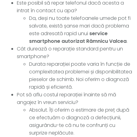
Este posibil să repar telefonul dacă acesta a
intrat în contact cu apa?
Da, deși nu toate telefoanele umede pot fi
salvate, există șanse mari dacă problema
este adresată rapid unui
service
smartphone autorizat Râmnicu Valcea
.
Cât durează o reparație standard pentru un
smartphone?
Durata reparației poate varia în funcție de
complexitatea problemei și disponibilitatea
pieselor de schimb. Noi oferim o diagnoză
rapidă și eficientă.
Pot să aflu costul reparației înainte să mă
angajez în vreun serviciu?
Absolut. Îți oferim o estimare de preț după
ce efectuăm o diagnoză a defecțiunii,
asigurându-te că nu te confrunți cu
surprize neplăcute.