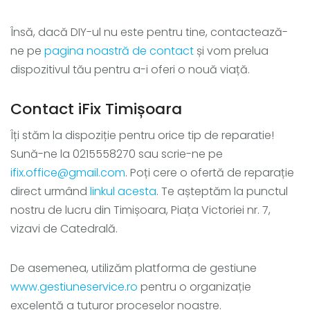
Însă, dacă DIY-ul nu este pentru tine, contactează-
ne pe
pagina noastră de contact
și vom prelua
dispozitivul tău pentru a-i oferi o nouă viață.
Contact iFix Timișoara
Îți stăm la dispoziție pentru orice tip de reparatie!
Sună-ne la 0215558270 sau scrie-ne pe
ifix.office@gmail.com
. Poți cere o ofertă de reparație
direct urmând
linkul acesta
. Te așteptăm la punctul
nostru de lucru din Timișoara, Piața Victoriei nr. 7,
vizavi de Catedrală.
De asemenea, utilizăm platforma de gestiune
www.gestiuneservice.ro
pentru o organizație
excelentă a tuturor proceselor noastre.