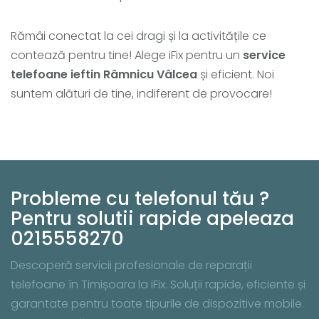
Rămâi conectat la cei dragi și la activitățile ce
contează pentru tine! Alege iFix pentru un
service
telefoane ieftin Râmnicu Vâlcea
și eficient. Noi
suntem alături de tine, indiferent de provocare!
Probleme cu telefonul tău ?
Pentru solutii rapide apeleaza
0215558270
Descoperă servicii profesionale de reparații
telefoane în Timișoara la iFix. Soluții rapide, eficiente și
garantate pentru toate tipurile de dispozitive mobile.