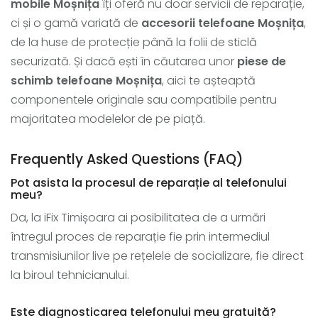
mobile Moșnița
îți oferă nu doar servicii de reparație,
ci și o gamă variată de
accesorii telefoane Moșnița
,
de la huse de protecție până la folii de sticlă
securizată. Și dacă ești în căutarea unor
piese de
schimb telefoane Moșnița
, aici te așteaptă
componentele originale sau compatibile pentru
majoritatea modelelor de pe piață.
Frequently Asked Questions (FAQ)
Pot asista la procesul de reparație al telefonului
meu?
Da, la iFix Timișoara ai posibilitatea de a urmări
întregul proces de reparație fie prin intermediul
transmisiunilor live pe rețelele de socializare, fie direct
la biroul tehnicianului.
Este diagnosticarea telefonului meu gratuită?