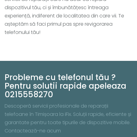
dispozitivul tău, ci și îmbunătățesc întreaga
experiență, indiferent de localitatea din care vii. Te
așteptăm să faci primul pas spre revigorarea
telefonului tău!
Probleme cu telefonul tău ?
Pentru solutii rapide apeleaza
0215558270
Descoperă servicii profesionale de reparații
telefoane în Timișoara la iFix. Soluții rapide, eficiente și
garantate pentru toate tipurile de dispozitive mobile.
Contactează-ne acum