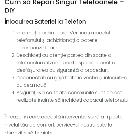
Cum să Repari Singur Telefoanele –
DIY
Înlocuirea Bateriei la Telefon
Informație preliminară: Verificați modelul
telefonului și achiziționați o baterie
corespunzătoare.
Deschideți cu atenție partea din spate a
telefonului utilizând unelte speciale pentru
desfășurarea cu siguranță a procedurii.
Deconectați cu grijă bateria veche și înlocuiți-o
cu cea nouă.
Asigurați-vă că toate conexiunile sunt corect
realizate înainte să închideți capacul telefonului.
În cazul în care această intervenție sună a fi peste
nivelul tău de confort, service-ul nostru este la
dispoziție să te ajute.