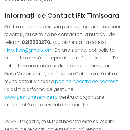
Informații de Contact iFix Timișoara
Pentru orice întrebări sau pentru programarea unei
reparații, nu ezita să ne contactezi la numărul de
telefon
0215558270
, sau prin email la adresa
ifix.office@gmail.com
. De asemenea, poți solicita
imediat o ofertă de reparație urmând linkul
aici
. Te
așteptăm cu drag la sediul nostru din Timișoara,
Piața Victoriei nr. 7, vis-à-vis de Catedrală. Pentru mai
multe detalii, vizitează
pagina noastră de contact
.
Folosim platforma de gestiune
www.gestiuneservice.ro
pentru o organizare
impecabilă a procesului de reparație.
La iFix Timișoara, misiunea noastră este să oferim
servicii de reparații care nu doar că repară