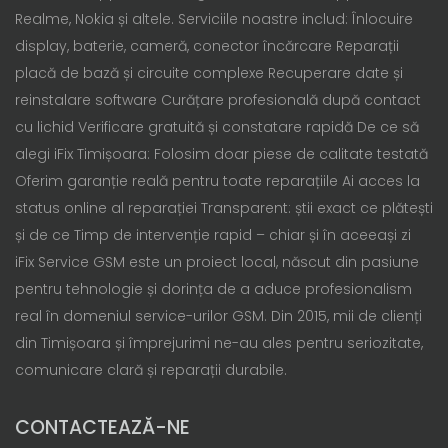
Realme, Nokia și altele. Serviciile noastre includ: Înlocuire
display, baterie, cameră, conector încărcare Reparații
placă de bază și circuite complexe Recuperare date și
reinstalare software Curățare profesională după contact
cu lichid Verificare gratuită și constatare rapidă De ce să
alegi iFix Timișoara: Folosim doar piese de calitate testată
Oferim garanție reală pentru toate reparațiile Ai acces la
status online al reparației Transparent: știi exact ce plătești
și de ce Timp de intervenție rapid – chiar și în aceeași zi
iFix Service GSM este un proiect local, născut din pasiune
pentru tehnologie și dorința de a aduce profesionalism
real în domeniul service-urilor GSM. Din 2015, mii de clienți
din Timișoara și împrejurimi ne-au ales pentru seriozitate,
comunicare clară și reparații durabile.
CONTACTEAZĂ-NE