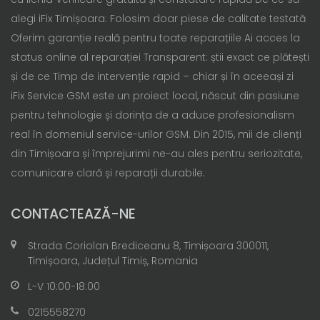
alegi iFix Timișoara: Folosim doar piese de calitate testată
Oferim garanție reală pentru toate reparațiile Ai acces la
status online al reparației Transparent: știi exact ce plătești
și de ce Timp de intervenție rapid – chiar și în aceeași zi
iFix Service GSM este un proiect local, născut din pasiune
pentru tehnologie și dorința de a aduce profesionalism
real în domeniul service-urilor GSM. Din 2015, mii de clienți
din Timișoara și împrejurimi ne-au ales pentru seriozitate,
comunicare clară și reparații durabile.
CONTACTEAZĂ-NE
Strada Coriolan Brediceanu 8, Timișoara 300011,
Timișoara, Județul Timiș, Romania
L-V 10:00-18:00
0215558270