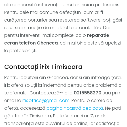
altele necesită intervenția unui tehnician profesionist.
Pentru cele mai comune defecțiuni, cum ar fi
curățarea porturilor sau resetarea software, poți găsi
resurse în funcție de modelul telefonului tău. Dar
pentru intervenții mai complexe, ca o
reparatie
ecran telefon Ghencea
, cel mai bine este să apelezi
la profesioniști.
Contactați iFix Timisoara
Pentru locuitorii din Ghencea, dar și din întreaga țară,
iFix oferă soluții la îndemână pentru orice problemă a
telefonului. Contactează-ne la
0215558270
sau prin
email la
ifix.office@gmail.com
. Pentru o cerere de
ofertă, accesează
pagina noastră dedicată
. Ne poți
găsi fizic în Timișoara, Piata Victoriei nr. 7, unde
transparența este cuvântul de ordine, iar satisfacția