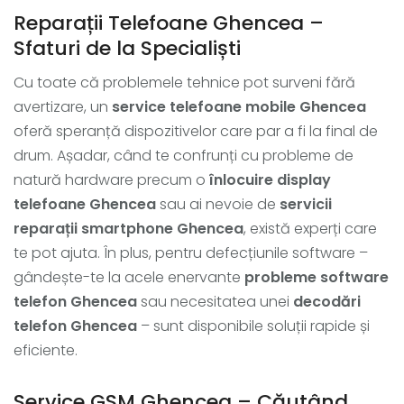
Reparații Telefoane Ghencea –
Sfaturi de la Specialiști
Cu toate că problemele tehnice pot surveni fără
avertizare, un
service telefoane mobile Ghencea
oferă speranță dispozitivelor care par a fi la final de
drum. Așadar, când te confrunți cu probleme de
natură hardware precum o
înlocuire display
telefoane Ghencea
sau ai nevoie de
servicii
reparații smartphone Ghencea
, există experți care
te pot ajuta. În plus, pentru defecțiunile software –
gândește-te la acele enervante
probleme software
telefon Ghencea
sau necesitatea unei
decodări
telefon Ghencea
– sunt disponibile soluții rapide și
eficiente.
Service GSM Ghencea – Căutând