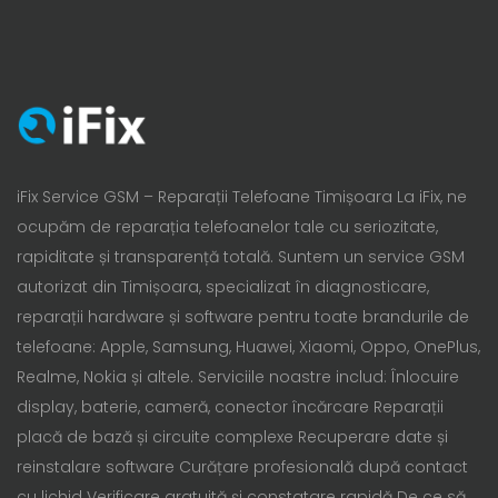
iFix Service GSM – Reparații Telefoane Timișoara La iFix, ne
ocupăm de reparația telefoanelor tale cu seriozitate,
rapiditate și transparență totală. Suntem un service GSM
autorizat din Timișoara, specializat în diagnosticare,
reparații hardware și software pentru toate brandurile de
telefoane: Apple, Samsung, Huawei, Xiaomi, Oppo, OnePlus,
Realme, Nokia și altele. Serviciile noastre includ: Înlocuire
display, baterie, cameră, conector încărcare Reparații
placă de bază și circuite complexe Recuperare date și
reinstalare software Curățare profesională după contact
cu lichid Verificare gratuită și constatare rapidă De ce să