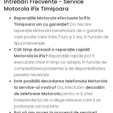
Întrebări Frecvente - Service
Motorola iFix Timișoara
Reparațiile Motorola efectuate la iFix
Timișoara vin cu garanție?
Da, fiecare
reparație Motorola beneficiază de o garanție
care poate varia între 3 luni și 2 ani, în funcție de
tipul intervenției.
Cât timp durează o reparație rapidă
Motorola la iFix?
Reparațiile rapide pot fi
executate chiar în timp ce aștepți, în funcție de
complexitatea problemei și de disponibilitatea
pieselor necesare.
Este posibilă decodarea telefonului Motorola
la service-ul vostru?
Da, efectuăm
decodări
de telefoane Motorola
pentru a-ți oferi
independența de a alege rețeaua care ți se
potrivește cel mai bine.
Pot să am acces la procesul de service?