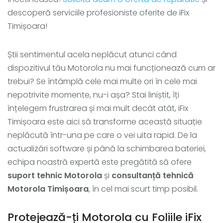
descoperă serviciile profesioniste oferite de iFix
Timișoara!
Știi sentimentul acela neplăcut atunci când
dispozitivul tău Motorola nu mai funcționează cum ar
trebui? Se întâmplă cele mai multe ori în cele mai
nepotrivite momente, nu-i așa? Stai liniștit, îți
înțelegem frustrarea și mai mult decât atât, iFix
Timișoara este aici să transforme această situație
neplăcută într-una pe care o vei uita rapid. De la
actualizări software și până la schimbarea bateriei,
echipa noastră expertă este pregătită să ofere
suport tehnic Motorola
și
consultanță tehnică
Motorola Timișoara
, în cel mai scurt timp posibil.
Protejează-ți Motorola cu Foliile iFix