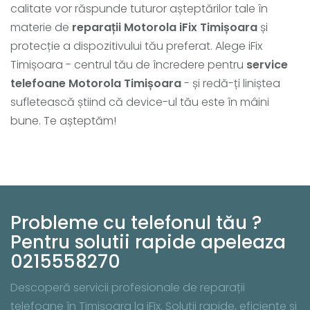
calitate vor răspunde tuturor așteptărilor tale în
materie de
reparații Motorola iFix Timișoara
și
protecție a dispozitivului tău preferat. Alege iFix
Timișoara - centrul tău de încredere pentru
service
telefoane Motorola Timișoara
- și redă-ți liniștea
sufletească știind că device-ul tău este în mâini
bune. Te așteptăm!
Probleme cu telefonul tău ?
Pentru solutii rapide apeleaza
0215558270
Descoperă servicii profesionale de reparații
telefoane în Timișoara la iFix. Soluții rapide, eficiente și