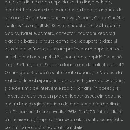
autorizat din Timișoara, specializat în diagnosticare,
reparații hardware și software pentru toate brandurile de
telefoane: Apple, Samsung, Huawei, Xiaomi, Oppo, OnePlus,
Realme, Nokia și altele. Serviciile noastre includ: Înlocuire
display, baterie, cameră, conector încărcare Reparații
placă de bază și circuite complexe Recuperare date și
reinstalare software Curățare profesională după contact
cu lichid Verificare gratuită și constatare rapidă De ce să
alegi iFix Timișoara: Folosim doar piese de calitate testată
Oferim garanție reală pentru toate reparațiile Ai acces la
status online al reparației Transparent: știi exact ce plătești
și de ce Timp de intervenție rapid – chiar și în aceeași zi
iFix Service GSM este un proiect local, născut din pasiune
pentru tehnologie și dorința de a aduce profesionalism
real în domeniul service-urilor GSM. Din 2015, mii de clienți
din Timișoara și împrejurimi ne-au ales pentru seriozitate,
comunicare clară și reparații durabile.