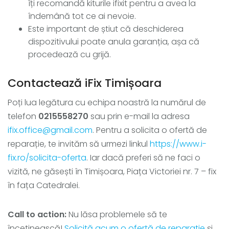
îți recomandă kiturile ifixit pentru a avea la
îndemână tot ce ai nevoie.
Este important de știut că deschiderea
dispozitivului poate anula garanția, așa că
procedează cu grijă.
Contactează iFix Timișoara
Poți lua legătura cu echipa noastră la numărul de
telefon
0215558270
sau prin e-mail la adresa
ifix.office@gmail.com
. Pentru a solicita o ofertă de
reparație, te invităm să urmezi linkul
https://www.i-
fix.ro/solicita-oferta
. Iar dacă preferi să ne faci o
vizită, ne găsești în Timișoara, Piața Victoriei nr. 7 – fix
în fața Catedralei.
Call to action:
Nu lăsa problemele să te
încetinească!
Solicită acum o ofertă de reparatie
și