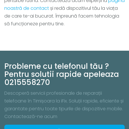
perturbe rutina. Contactează acum experții la
pagina
noastră de contact
și redă dispozitivul tău la viața
de care te-ai bucurat. Împreună facem tehnologia
să funcționeze pentru tine.
Probleme cu telefonul tău ?
Pentru solutii rapide apeleaza
0215558270
Descoperă servicii profesionale de reparații
telefoane în Timișoara la iFix. Soluții rapide, eficiente și
garantate pentru toate tipurile de dispozitive mobile.
Contactează-ne acum