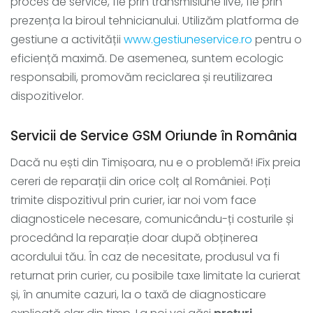
proces de service, fie prin transmisiune live, fie prin
prezența la biroul tehnicianului. Utilizăm platforma de
gestiune a activității
www.gestiuneservice.ro
pentru o
eficiență maximă. De asemenea, suntem ecologic
responsabili, promovăm reciclarea și reutilizarea
dispozitivelor.
Servicii de Service GSM Oriunde în România
Dacă nu ești din Timișoara, nu e o problemă! iFix preia
cereri de reparații din orice colț al României. Poți
trimite dispozitivul prin curier, iar noi vom face
diagnosticele necesare, comunicându-ți costurile și
procedând la reparație doar după obținerea
acordului tău. În caz de necesitate, produsul va fi
returnat prin curier, cu posibile taxe limitate la curierat
și, în anumite cazuri, la o taxă de diagnosticare