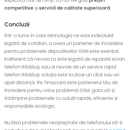
explicată clar din timp. La noi vei găsi
prețuri
competitive
și
servicii de calitate superioară
.
Concluzii
Într-o lume în care tehnologia ne este indisolubil
legată de cotidian, a avea un partener de încredere
pentru problemele dispozitivelor GSM este esențial.
Indiferent că nevoia ta este legată de reparatii ecran
telefon Rădăuți, sau ai nevoie de un service rapid
telefon Rădăuți, soluția este la doar un click sau un
apel distanță. iFix Timișoara este partenerul tău de
încredere pentru orice problemă GSM, gata să-ți
întâmpine problemele cu soluții rapide, eficiente și
responsabile ecologic.
Nu lăsa problemele neașteptate ale telefonului să-ți