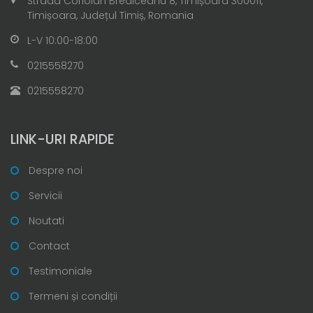
Strada Coriolan Brediceanu 8, Timișoara 300011,
Timișoara, Județul Timiș, Romania
L-V 10:00-18:00
0215558270
0215558270
LINK-URI RAPIDE
Despre noi
Servicii
Noutati
Contact
Testimoniale
Termeni și condiții