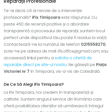
Reparații Profesionale
Te-ai decis că ai nevoie de o intervenție
profesională?
iFix Timișoara
este răspunsul. Cu
peste 450 de recenzii pozitive și o abordare
transparentă a procesului de reparații, suntem locul
perfect unde dispozitivul tău poate fi readus la viață.
Contactează-ne la numărul de telefon
0215558270
,
scrie-ne pe adresa de mail
ifix.office@gmail.com
, sau
accesează linkul pentru a
solicita o ofertă de
reparație direct pe site-ul nostru
. Ne găsești pe
Piața
Victoriei nr 7
în Timișoara, vis-a-vis de Catedrală.
De Ce Să Alegi iFix Timișoara?
La iFix Timișoara, noi credem în transparență și
calitate. Suntem singurul service din România care
oferă posibilitatea clienților să urmărească întregul