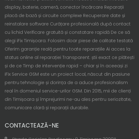
display, baterie, cameră, conector încărcare Reparații
placă de bază și circuite complexe Recuperare date și
reinstalare software Curățare profesională după contact
cu lichid Verificare gratuită și constatare rapidă De ce să
alegi iFix Timișoara: Folosim doar piese de calitate testată
Oferim garanție reală pentru toate reparațiile Ai acces la
status online al reparației Transparent: știi exact ce plătești
și de ce Timp de intervenție rapid – chiar și în aceeași zi
iFix Service GSM este un proiect local, născut din pasiune
pentru tehnologie și dorința de a aduce profesionalism
real în domeniul service-urilor GSM. Din 2015, mii de clienți
din Timișoara și împrejurimi ne-au ales pentru seriozitate,
comunicare clară și reparații durabile.
CONTACTEAZĂ-NE