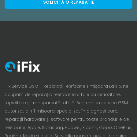
SOLICITĂ O REPARAȚIE
iFix Service GSM – Reparații Telefoane Timișoara La iFix, ne
ocupăm de reparația telefoanelor tale cu seriozitate,
rapiditate și transparență totală. Suntem un service GSM
autorizat din Timișoara, specializat în diagnosticare,
reparații hardware și software pentru toate brandurile de
telefoane: Apple, Samsung, Huawei, Xiaomi, Oppo, OnePlus,
Realme, Nokia și altele. Serviciile noastre includ: Înlocuire