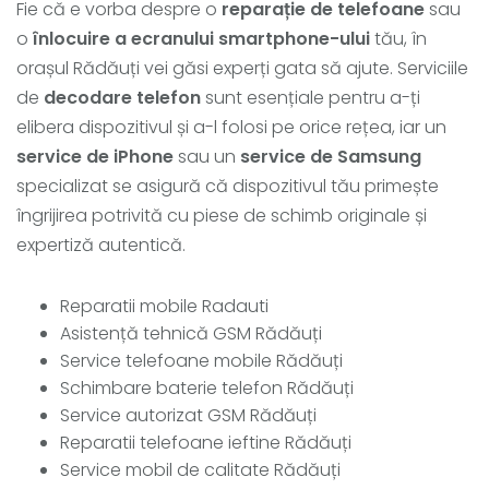
Fie că e vorba despre o
reparație de telefoane
sau
o
înlocuire a ecranului smartphone-ului
tău, în
orașul Rădăuți vei găsi experți gata să ajute. Serviciile
de
decodare telefon
sunt esențiale pentru a-ți
elibera dispozitivul și a-l folosi pe orice rețea, iar un
service de iPhone
sau un
service de Samsung
specializat se asigură că dispozitivul tău primește
îngrijirea potrivită cu piese de schimb originale și
expertiză autentică.
Reparatii mobile Radauti
Asistență tehnică GSM Rădăuți
Service telefoane mobile Rădăuți
Schimbare baterie telefon Rădăuți
Service autorizat GSM Rădăuți
Reparatii telefoane ieftine Rădăuți
Service mobil de calitate Rădăuți