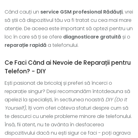
Când cauți un
service GSM profesional Rădăuți
, vrei
să știi că dispozitivul tău va fi tratat cu cea mai mare
atenție. De aceea este important să optezi pentru un
loc în care să ți se ofere
diagnosticare gratuită
și o
reparație rapidă
a telefonului.
Ce Faci Când ai Nevoie de Reparații pentru
Telefon? - DIY
Ești pasionat de bricolaj și preferi să încerci o
reparație singur? Deși recomandăm întotdeauna să
apelezi la specialiști, în sectiunea noastră
DIY (Do It
Yourself)
, îți vom oferi câteva sfaturi despre cum să
te descurci cu unele probleme minore ale telefonului.
Însă, fii atent, nu te avânta în desfacerea
dispozitivului dacă nu ești sigur ce faci - poți agrava