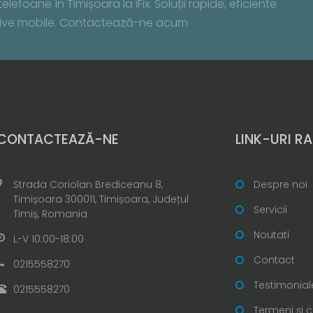
lefoane în Timișoara la iFix. Soluții rapide, eficiente
zitive mobile. Contactează-ne acum
CONTACTEAZĂ-NE
LINK-URI RA
Strada Coriolan Brediceanu 8,
Despre noi
Timișoara 300011, Timișoara, Județul
Servicii
Timiș, Romania
Noutati
L-V 10:00-18:00
Contact
0215558270
Testimonial
0215558270
Termeni și c