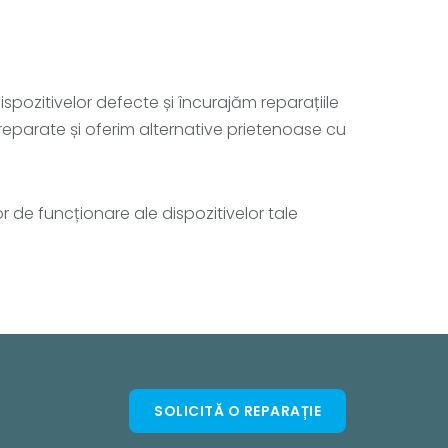
pozitivelor defecte și încurajăm reparațiile
i reparate și oferim alternative prietenoase cu
 de funcționare ale dispozitivelor tale
SOLICITĂ O REPARAȚIE