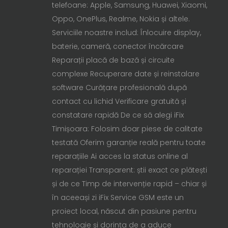
telefoane: Apple, Samsung, Huawei, Xiaomi,
Oppo, OnePlus, Realme, Nokia și altele.
Serviciile noastre includ: Înlocuire display,
baterie, cameră, conector încărcare
Reparații placă de bază și circuite
complexe Recuperare date și reinstalare
software Curățare profesională după
contact cu lichid Verificare gratuită și
constatare rapidă De ce să alegi iFix
Timișoara: Folosim doar piese de calitate
testată Oferim garanție reală pentru toate
reparațiile Ai acces la status online al
reparației Transparent: știi exact ce plătești
și de ce Timp de intervenție rapid – chiar și
în aceeași zi iFix Service GSM este un
proiect local, născut din pasiune pentru
tehnologie și dorința de a aduce