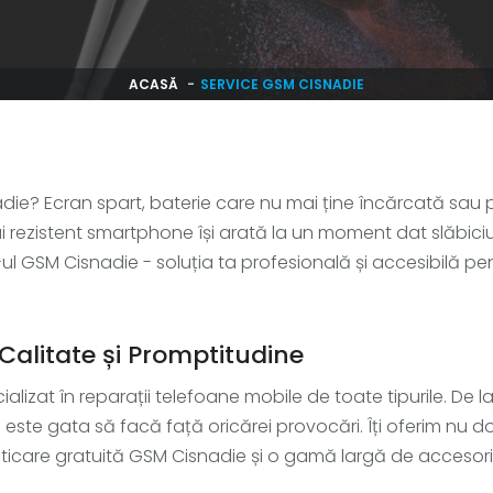
ACASĂ
SERVICE GSM CISNADIE
nadie? Ecran spart, baterie care nu mai ține încărcată sau p
ai rezistent smartphone își arată la un moment dat slăbiciuni
-ul GSM Cisnadie - soluția ta profesională și accesibilă p
Calitate și Promptitudine
alizat în reparații telefoane mobile de toate tipurile. De 
ste gata să facă față oricărei provocări. Îți oferim nu doa
ticare gratuită GSM Cisnadie și o gamă largă de accesorii