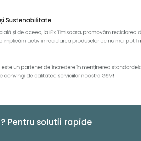
i Sustenabilitate
ală și de aceea, la iFix Timisoara, promovăm reciclarea dis
. Ne implicăm activ în reciclarea produselor ce nu mai pot f
e, este un partener de încredere în menținerea standardelor
e convingi de calitatea serviciilor noastre GSM!
? Pentru solutii rapide