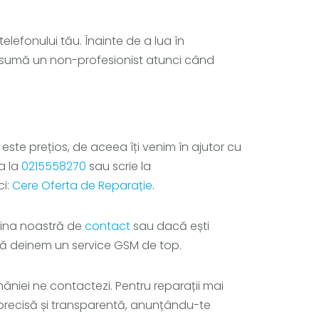
lefonului tău. Înainte de a lua în
l asumă un non-profesionist atunci când
este prețios, de aceea îți venim în ajutor cu
na la
0215558270
sau scrie la
ci:
Cere Oferta de Reparație
.
agina noastră de
contact
sau dacă ești
să deinem un service GSM de top.
mâniei ne contactezi. Pentru reparații mai
ză precisă și transparentă, anunțându-te