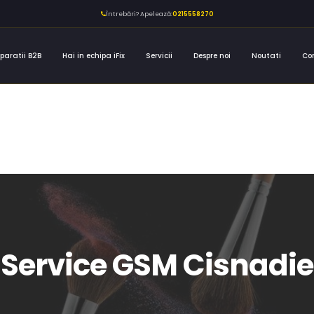
Întrebări? Apelează:
0215558270
paratii B2B
Hai in echipa iFix
Servicii
Despre noi
Noutati
Co
Service GSM Cisnadie