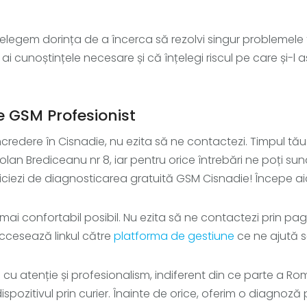
elegem dorința de a încerca să rezolvi singur problemele te
i cunoștințele necesare și că înțelegi riscul pe care și-
 GSM Profesionist
redere în Cisnadie, nu ezita să ne contactezi. Timpul tău 
olan Brediceanu nr 8, iar pentru orice întrebări ne poți su
iciezi de diagnosticarea gratuită GSM Cisnadie! Începe ai
mai confortabil posibil. Nu ezita să ne contactezi prin p
accesează linkul către
platforma de gestiune
ce ne ajută 
e cu atenție și profesionalism, indiferent din ce parte a Ro
dispozitivul prin curier. Înainte de orice, oferim o diagno