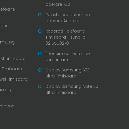
operare iOS
elefoane
Reinstalare sistem de
operare Android
Phone
Reparatii Telefoane
Timisoara - suna la
Samsung
0215558270
Înlocuire conector de
SM Timisoara
alimentare
 Timisoara
Display Samsung S23
Ultra Timisoara
wei Timisoara
Display Samsung Note 20
msung
Ultra Timisoara
lefoane