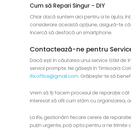
Cum să Repari Singur - DIY
Chiar dacă suntem aici pentru a te ajuta, înț
considerare această opțiune, asigură-te că a
încercă să desfacă un smartphone.
Contactează-ne pentru Service
Dacă ești în căutarea unui service GSM de înc
servicii prompte. Ne găsești în Timisoara Cori
ifix.office@gmail.com
. Grăbește-te să benef
Vrem să îți facem procesul de reparație cât 
interesat să afli cum stăm cu organizarea, 
La iFix, gestionăm fiecare cerere de reparati
puțin urgente, poți opta pentru a ne trimite 