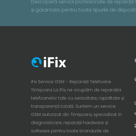
Descoperă servicii profesionale de reparații te
și garantate pentru toate tipurile de dispo
iFix Service GSM – Reparații Telefoane
Timișoara La iFix, ne ocupăm de reparația
telefoanelor tale cu seriozitate, rapiditate și
transparență totală. Suntem un service
GSM autorizat din Timișoara, specializat în
diagnosticare, reparații hardware și
software pentru toate brandurile de