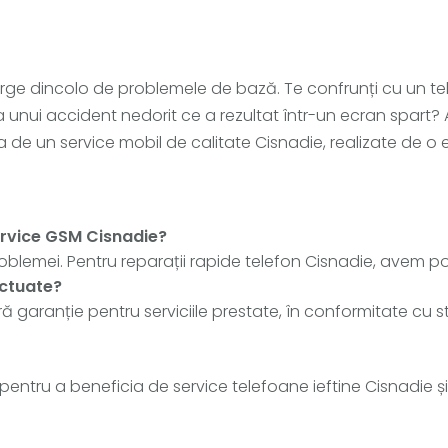
erge dincolo de problemele de bază. Te confrunți cu un t
a unui accident nedorit ce a rezultat într-un ecran spart? 
cia de un service mobil de calitate Cisnadie, realizate de 
service GSM Cisnadie?
emei. Pentru reparații rapide telefon Cisnadie, avem posib
ectuate?
ă garanție pentru serviciile prestate, în conformitate cu
entru a beneficia de service telefoane ieftine Cisnadie și