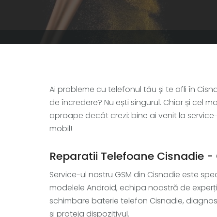
Ai probleme cu telefonul tău și te afli în Cis
de încredere? Nu ești singurul. Chiar și cel m
aproape decât crezi: bine ai venit la service
mobil!
Reparatii Telefoane Cisnadie - 
Service-ul nostru GSM din Cisnadie este speci
modelele Android, echipa noastră de experți e
schimbare baterie telefon Cisnadie, diagnos
și proteja dispozitivul.