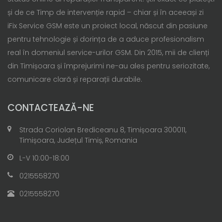
și de ce Timp de intervenție rapid – chiar și în aceeași zi
iFix Service GSM este un proiect local, născut din pasiune
pentru tehnologie și dorința de a aduce profesionalism
real în domeniul service-urilor GSM. Din 2015, mii de clienți
din Timișoara și împrejurimi ne-au ales pentru seriozitate,
comunicare clară și reparații durabile.
CONTACTEAZĂ-NE
Strada Coriolan Brediceanu 8, Timișoara 300011,
Timișoara, Județul Timiș, Romania
L-V 10:00-18:00
0215558270
0215558270