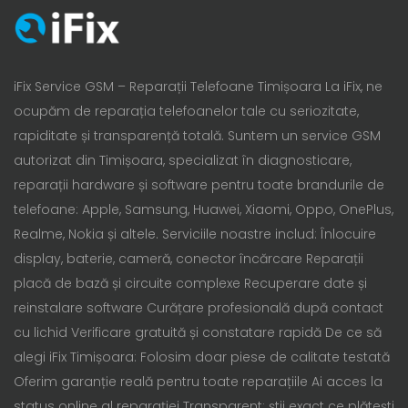
iFix Service GSM – Reparații Telefoane Timișoara La iFix, ne
ocupăm de reparația telefoanelor tale cu seriozitate,
rapiditate și transparență totală. Suntem un service GSM
autorizat din Timișoara, specializat în diagnosticare,
reparații hardware și software pentru toate brandurile de
telefoane: Apple, Samsung, Huawei, Xiaomi, Oppo, OnePlus,
Realme, Nokia și altele. Serviciile noastre includ: Înlocuire
display, baterie, cameră, conector încărcare Reparații
placă de bază și circuite complexe Recuperare date și
reinstalare software Curățare profesională după contact
cu lichid Verificare gratuită și constatare rapidă De ce să
alegi iFix Timișoara: Folosim doar piese de calitate testată
Oferim garanție reală pentru toate reparațiile Ai acces la
status online al reparației Transparent: știi exact ce plătești