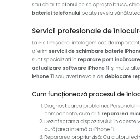
sau chiar telefonul ce se oprește brusc, chi
bateriei telefonului
poate revela sănătatea 
Servicii profesionale de înlocuir
La iFix Timișoara, întelegem cât de important 
oferim
servicii de schimbare baterie iPhone
sunt specializați în
reparare port încărcare
actualizare software iPhone 11
și multe alt
iPhone 11
sau aveți nevoie de
deblocare reț
Cum funcționează procesul de înlocu
Diagnosticarea problemei: Personalul nos
componente, cum ar fi
repararea micr
Dezinfectarea dispozitivului: În aceste 
curățarea internă a iPhone 11.
Repararea propriu-zisă: Cu ajutorul ech