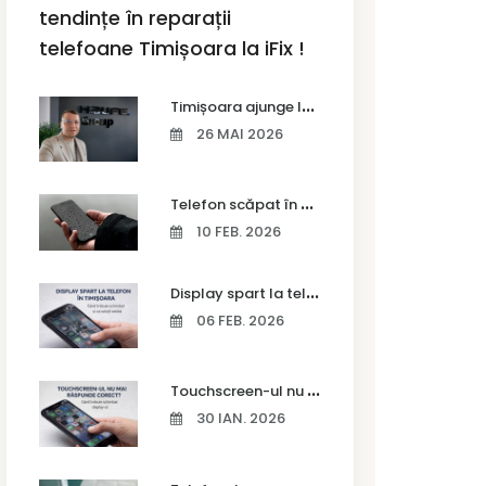
tendințe în reparații
telefoane Timișoara la iFix !
T
imișoara ajunge la Vodafone Business Bootcamp prin Marius Cermian de la Armour România
26 MAI 2026
T
elefon scăpat în apă – ce trebuie să faci imediat și ce greșeli să eviți
10 FEB. 2026
D
isplay spart la telefon în Timișoara
06 FEB. 2026
T
ouchscreen-ul nu mai răspunde corect? Când trebuie schimbat display-ul
30 IAN. 2026