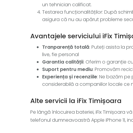
un tehnician calificat.
Testarea funcționalităților: După schim
asigura că nu au apărut probleme sec
Avantajele serviciului iFix Timi
Tranparență totală
: Puteți asista la p
live, fie personal
Garantia calității
: Oferim o garanție cup
Suport pentru mediu
: Promovăm recicla
Experiența și recenziile
: Ne bazăm pe p
considerabilă a companiilor locale ce n
Alte servicii la iFix Timișoara
Pe lângă înlocuirea bateriei, iFix Timișoara v
telefonul dumneavoastră Apple iPhone 11, in