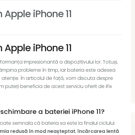
n Apple iPhone 11
n Apple iPhone 11
erformanța impresionantă a dispozitivului lor. Totuși,
tâmpina probleme în timp, iar bateria este adesea
tenție. În articolul de față, vom discuta despre
m puteți beneficia de acest serviciu oferit de iFix
chimbare a bateriei iPhone 11?
 poate semnala că bateria sa este la finalul ciclului
mia redusă în mod neașteptat
,
încărcarea lentă