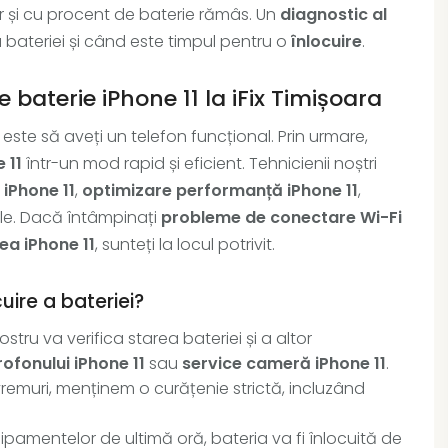
ar și cu procent de baterie rămâs. Un
diagnostic al
bateriei și când este timpul pentru o
înlocuire
.
e baterie iPhone 11 la iFix Timișoara
este să aveți un telefon funcțional. Prin urmare,
 11
într-un mod rapid și eficient. Tehnicienii noștri
 iPhone 11
,
optimizare performanță iPhone 11
,
ele. Dacă întâmpinați
probleme de conectare Wi-Fi
ea iPhone 11
, sunteți la locul potrivit.
ire a bateriei?
tru va verifica starea bateriei și a altor
ofonului iPhone 11
sau
service cameră iPhone 11
.
vremuri, menținem o curățenie strictă, incluzând
ipamentelor de ultimă oră, bateria va fi înlocuită de