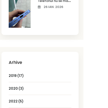
T
elefonul nu se mai încarcă corect? Cauze frecvente și soluții la service în Timișoara
26 IAN. 2026
Arhive
2019
(17)
2020
(3)
2022
(5)