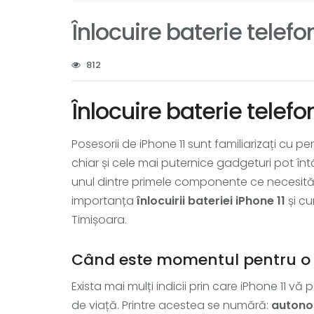
Înlocuire baterie telefo
812
Înlocuire baterie telefo
Posesorii de iPhone 11 sunt familiarizați cu p
chiar și cele mai puternice gadgeturi pot în
unul dintre primele componente ce necesită a
importanța
înlocuirii bateriei iPhone 11
și cu
Timișoara.
Când este momentul pentru o s
Exista mai mulți indicii prin care iPhone 11 vă
de viață. Printre acestea se numără:
autono