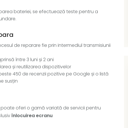
barea bateriei, se efectuează teste pentru a
undare.
șoara
rocesul de reparare fie prin intermediul transmisiunii
rinsă între 3 luni și 2 ani
rea și reutilizarea dispozitivelor
este 450 de recenzii pozitive pe Google și o listă
e susțin
ă poate oferi o gamă variată de servicii pentru
clusiv
înlocuirea ecranu