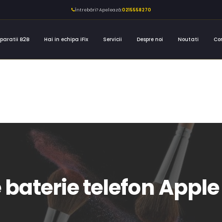
Întrebări? Apelează:
0215558270
paratii B2B
Hai in echipa iFix
Servicii
Despre noi
Noutati
Co
 baterie telefon Apple