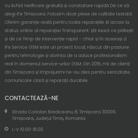
cu lichid Verificare gratuită și constatare rapidă De ce să
alegi iFix Timișoara: Folosim doar piese de calitate testată
Oferim garanție reală pentru toate reparațiile Ai acces la
status online al reparației Transparent: știi exact ce plătești
și de ce Timp de intervenție rapid – chiar și în aceeași zi
iFix Service GSM este un proiect local, născut din pasiune
pentru tehnologie și dorința de a aduce profesionalism
real în domeniul service-urilor GSM. Din 2015, mii de clienți
din Timișoara și împrejurimi ne-au ales pentru seriozitate,
comunicare clară și reparații durabile.
CONTACTEAZĂ-NE
Strada Coriolan Brediceanu 8, Timișoara 300011,
Timișoara, Județul Timiș, Romania
L-V 10:00-18:00