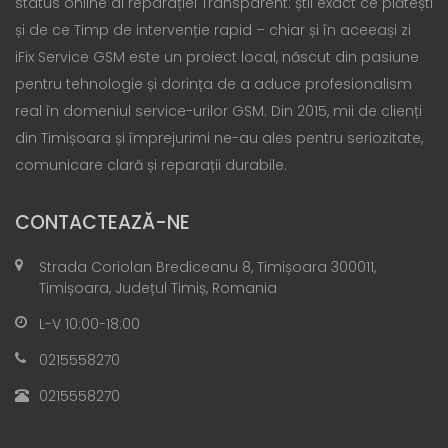
status online al reparației Transparent: știi exact ce plătești
și de ce Timp de intervenție rapid – chiar și în aceeași zi
iFix Service GSM este un proiect local, născut din pasiune
pentru tehnologie și dorința de a aduce profesionalism
real în domeniul service-urilor GSM. Din 2015, mii de clienți
din Timișoara și împrejurimi ne-au ales pentru seriozitate,
comunicare clară și reparații durabile.
CONTACTEAZĂ-NE
Strada Coriolan Brediceanu 8, Timișoara 300011,
Timișoara, Județul Timiș, Romania
L-V 10:00-18:00
0215558270
0215558270