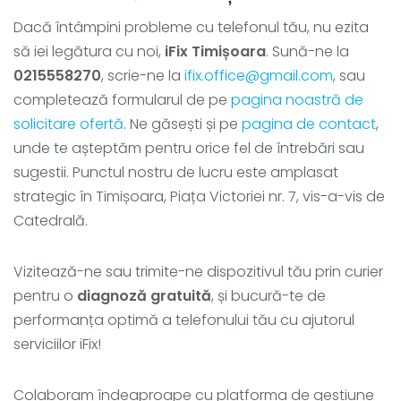
Dacă întâmpini probleme cu telefonul tău, nu ezita
să iei legătura cu noi,
iFix Timișoara
. Sună-ne la
0215558270
, scrie-ne la
ifix.office@gmail.com
, sau
completează formularul de pe
pagina noastră de
solicitare ofertă
. Ne găsești și pe
pagina de contact
,
unde te așteptăm pentru orice fel de întrebări sau
sugestii. Punctul nostru de lucru este amplasat
strategic în Timișoara, Piața Victoriei nr. 7, vis-a-vis de
Catedrală.
Vizitează-ne sau trimite-ne dispozitivul tău prin curier
pentru o
diagnoză gratuită
, și bucură-te de
performanța optimă a telefonului tău cu ajutorul
serviciilor iFix!
Colaboram îndeaproape cu platforma de gestiune