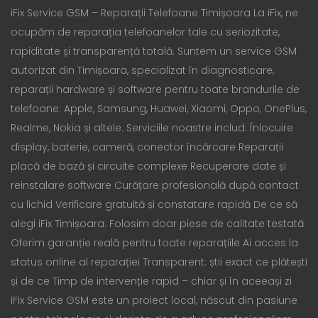
iFix Service GSM – Reparații Telefoane Timișoara La iFix, ne
ocupăm de reparația telefoanelor tale cu seriozitate,
rapiditate și transparență totală. Suntem un service GSM
autorizat din Timișoara, specializat în diagnosticare,
reparații hardware și software pentru toate brandurile de
telefoane: Apple, Samsung, Huawei, Xiaomi, Oppo, OnePlus,
Realme, Nokia și altele. Serviciile noastre includ: Înlocuire
display, baterie, cameră, conector încărcare Reparații
placă de bază și circuite complexe Recuperare date și
reinstalare software Curățare profesională după contact
cu lichid Verificare gratuită și constatare rapidă De ce să
alegi iFix Timișoara: Folosim doar piese de calitate testată
Oferim garanție reală pentru toate reparațiile Ai acces la
status online al reparației Transparent: știi exact ce plătești
și de ce Timp de intervenție rapid – chiar și în aceeași zi
iFix Service GSM este un proiect local, născut din pasiune