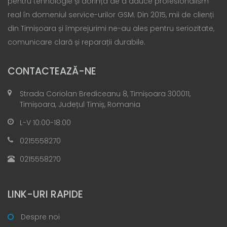
pentru tehnologie și dorința de a aduce profesionalism
real în domeniul service-urilor GSM. Din 2015, mii de clienți
din Timișoara și împrejurimi ne-au ales pentru seriozitate,
comunicare clară și reparații durabile.
CONTACTEAZĂ-NE
Strada Coriolan Brediceanu 8, Timișoara 300011,
Timișoara, Județul Timiș, Romania
L-V 10:00-18:00
0215558270
0215558270
LINK-URI RAPIDE
Despre noi