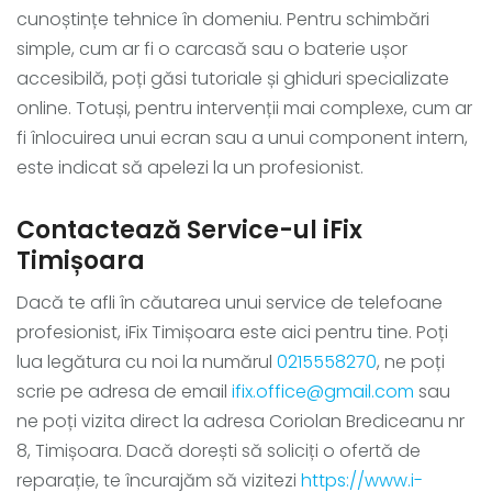
cunoștințe tehnice în domeniu. Pentru schimbări
simple, cum ar fi o carcasă sau o baterie ușor
accesibilă, poți găsi tutoriale și ghiduri specializate
online. Totuși, pentru intervenții mai complexe, cum ar
fi înlocuirea unui ecran sau a unui component intern,
este indicat să apelezi la un profesionist.
Contactează Service-ul iFix
Timișoara
Dacă te afli în căutarea unui service de telefoane
profesionist, iFix Timișoara este aici pentru tine. Poți
lua legătura cu noi la numărul
0215558270
, ne poți
scrie pe adresa de email
ifix.office@gmail.com
sau
ne poți vizita direct la adresa Coriolan Brediceanu nr
8, Timișoara. Dacă dorești să soliciți o ofertă de
reparație, te încurajăm să vizitezi
https://www.i-