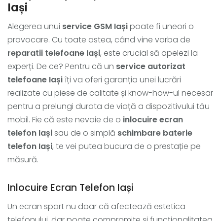
Iași
Alegerea unui
service GSM Iași
poate fi uneori o
provocare. Cu toate astea, când vine vorba de
reparatii telefoane Iași
, este crucial să apelezi la
experți. De ce? Pentru că un
service autorizat
telefoane Iași
îți va oferi garanția unei lucrări
realizate cu piese de calitate și know-how-ul necesar
pentru a prelungi durata de viață a dispozitivului tău
mobil. Fie că este nevoie de o
inlocuire ecran
telefon Iași
sau de o simplă
schimbare baterie
telefon Iași
, te vei putea bucura de o prestație pe
măsură.
Inlocuire Ecran Telefon Iași
Un ecran spart nu doar că afectează estetica
telefonului, dar poate compromite și funcționalitatea