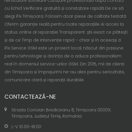
reinstalare software Curățare profesională după contact
cu lichid Verificare gratuită și constatare rapidă De ce să
alegi iFix Timișoara: Folosim doar piese de calitate testată
Oferim garanție reală pentru toate reparațiile Ai acces la
status online al reparației Transparent: știi exact ce plătești
și de ce Timp de intervenție rapid – chiar și în aceeași zi
iFix Service GSM este un proiect local, născut din pasiune
pentru tehnologie și dorința de a aduce profesionalism
real în domeniul service-urilor GSM. Din 2015, mii de clienți
din Timișoara și împrejurimi ne-au ales pentru seriozitate,
comunicare clară și reparații durabile.
CONTACTEAZĂ-NE
Strada Coriolan Brediceanu 8, Timișoara 300011,
Timișoara, Județul Timiș, Romania
L-V 10:00-18:00