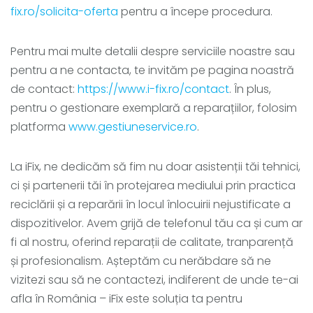
fix.ro/solicita-oferta
pentru a începe procedura.
Pentru mai multe detalii despre serviciile noastre sau
pentru a ne contacta, te invităm pe pagina noastră
de contact:
https://www.i-fix.ro/contact
. În plus,
pentru o gestionare exemplară a reparațiilor, folosim
platforma
www.gestiuneservice.ro
.
La iFix, ne dedicăm să fim nu doar asistenții tăi tehnici,
ci și partenerii tăi în protejarea mediului prin practica
reciclării și a reparării în locul înlocuirii nejustificate a
dispozitivelor. Avem grijă de telefonul tău ca și cum ar
fi al nostru, oferind reparații de calitate, tranparență
și profesionalism. Așteptăm cu nerăbdare să ne
vizitezi sau să ne contactezi, indiferent de unde te-ai
afla în România – iFix este soluția ta pentru