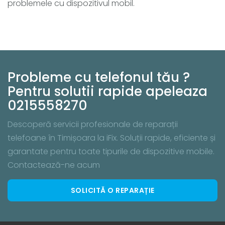
problemele cu dispozitivul mobil.
Probleme cu telefonul tău ?
Pentru solutii rapide apeleaza
0215558270
Descoperă servicii profesionale de reparații
telefoane în Timișoara la iFix. Soluții rapide, eficiente și
garantate pentru toate tipurile de dispozitive mobile.
Contactează-ne acum
SOLICITĂ O REPARAȚIE