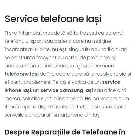
Service telefoane Iași
Ți s-a întâmplat vreodată să te trezești cu ecranul
telefonului spart sau bateria care nu mai ține
încărcarea? Ei bine, nu ești singurul! Locuitorii din Iași
se confruntă frecvent cu astfel de probleme și,
adesea, se întreabă unde pot găsi un
service
telefoane Iași
de încredere care să le rezolve rapid și
eficient problemele. Fie că e vorba de un
service
iPhone Iași
, un
service Samsung Iași
sau orice altă
marcă, soluțiile sunt la îndemână. Hai să vedem cum
îți poți repara dispozitivul și ce trebuie să știi despre
serviciile de reparații smartphone din Iași.
Despre Reparațiile de Telefoane în