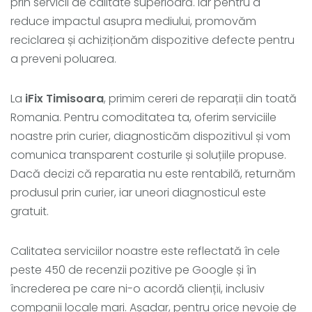
prin servicii de calitate superioară. Iar pentru a
reduce impactul asupra mediului, promovăm
reciclarea și achiziționăm dispozitive defecte pentru
a preveni poluarea.
La
iFix Timisoara
, primim cereri de reparații din toată
Romania. Pentru comoditatea ta, oferim serviciile
noastre prin curier, diagnosticăm dispozitivul și vom
comunica transparent costurile și soluțiile propuse.
Dacă decizi că reparatia nu este rentabilă, returnăm
produsul prin curier, iar uneori diagnosticul este
gratuit.
Calitatea serviciilor noastre este reflectată în cele
peste 450 de recenzii pozitive pe Google și în
încrederea pe care ni-o acordă clienții, inclusiv
companii locale mari. Așadar, pentru orice nevoie de