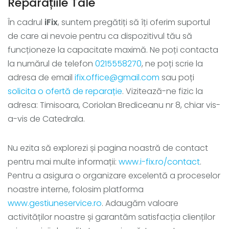
Reparațiile Tale
În cadrul
iFix
, suntem pregătiți să îți oferim suportul
de care ai nevoie pentru ca dispozitivul tău să
funcționeze la capacitate maximă. Ne poți contacta
la numărul de telefon
0215558270
, ne poți scrie la
adresa de email
ifix.office@gmail.com
sau poți
solicita o ofertă de reparație
. Vizitează-ne fizic la
adresa: Timisoara, Coriolan Brediceanu nr 8, chiar vis-
a-vis de Catedrala.
Nu ezita să explorezi și pagina noastră de contact
pentru mai multe informații:
www.i-fix.ro/contact
.
Pentru a asigura o organizare excelentă a proceselor
noastre interne, folosim platforma
www.gestiuneservice.ro
. Adaugăm valoare
activităților noastre și garantăm satisfacția clienților