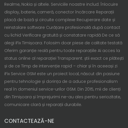
Realme, Nokia și altele. Serviciile noastre includ: Înlocuire
display, baterie, cameră, conector încărcare Reparații
placă de bază și circuite complexe Recuperare date și
reinstalare software Curățare profesională după contact
cu lichid Verificare gratuită și constatare rapidă De ce să
alegi iFix Timișoara: Folosim doar piese de calitate testată
Oferim garanție reală pentru toate reparațiile Ai acces la
status online al reparației Transparent: știi exact ce plătești
și de ce Timp de intervenție rapid – chiar și în aceeași zi
iFix Service GSM este un proiect local, născut din pasiune
pentru tehnologie și dorința de a aduce profesionalism
real în domeniul service-urilor GSM. Din 2015, mii de clienți
din Timișoara și împrejurimi ne-au ales pentru seriozitate,
comunicare clară și reparații durabile.
CONTACTEAZĂ-NE