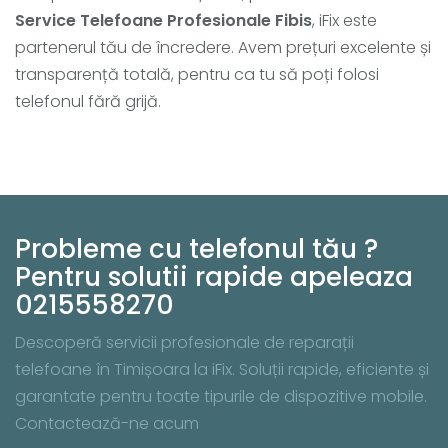
Service Telefoane Profesionale Fibis
, iFix este
partenerul tău de încredere. Avem prețuri excelente și
transparență totală, pentru ca tu să poți folosi
telefonul fără grijă.
Probleme cu telefonul tău ?
Pentru solutii rapide apeleaza
0215558270
Descoperă servicii profesionale de reparații
telefoane în Timișoara la iFix. Soluții rapide, eficiente și
garantate pentru toate tipurile de dispozitive mobile.
Contactează-ne acum