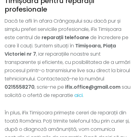
Timișoara pentru reparații
profesionale
Dacă te afli în afara Crângașului sau dacă pur și
simplu preferi serviciile profesionale, iFix Timișoara
este centrul de
reparații telefoane
de încredere pe
care îl cauți. Suntem situați în
Timișoara, Piața
Victoriei nr 7
, iar reparațiile noastre sunt
transparente și eficiente, cu posibilitatea de a urmări
procesul printr-o transmisiune live sau direct la biroul
tehnicianului. Contactează-ne la numărul
0215558270
, scrie-ne pe
ifix.office@gmail.com
sau
solicită o ofertă de reparatie
aici
.
În plus, iFix Timișoara primește cereri de reparații din
toată România. Poți trimite telefonul tău prin curier și,
după o diagnoză amănunțită, vom comunica