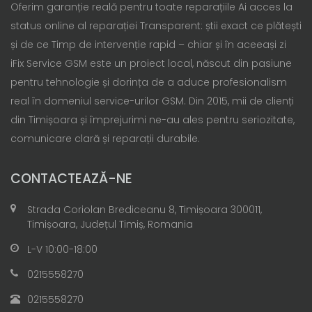
Oferim garanție reală pentru toate reparațiile Ai acces la
status online al reparației Transparent: știi exact ce plătești
și de ce Timp de intervenție rapid – chiar și în aceeași zi
iFix Service GSM este un proiect local, născut din pasiune
pentru tehnologie și dorința de a aduce profesionalism
real în domeniul service-urilor GSM. Din 2015, mii de clienți
din Timișoara și împrejurimi ne-au ales pentru seriozitate,
comunicare clară și reparații durabile.
CONTACTEAZĂ-NE
Strada Coriolan Brediceanu 8, Timișoara 300011,
Timișoara, Județul Timiș, Romania
L-V 10:00-18:00
0215558270
0215558270