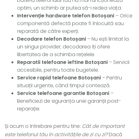
bateria telefonului tău nu mai funcționează
optim, un schimb ar putea să-i redea viața.
Intervenție hardware telefon Botoșani
– Orice
componentă defectă poate fi înlocuită sau
reparată de către experți.
Decodare telefon Botoșani
– Nu ești limitat la
un singur provider; decodarea îți ofere
libertatea de a schimba rețelele.
Reparatii telefoane ieftine Botoșani
– Servicii
accesibile, pentru toate bugetele.
Service rapid telefoane Botoșani
– Pentru
situații urgente, când timpul contează.
Service telefoane garantie Botoșani
–
Beneficiezi de siguranța unei garanții post-
reparație.
Și acum o întrebare pentru tine:
Cât de important
este telefonul tău în activitățile de zi cu zi?
Dacă