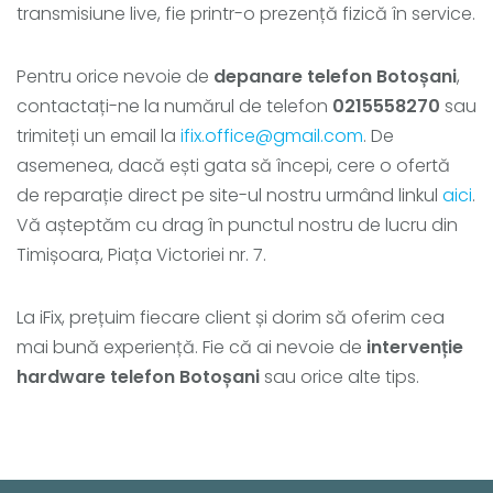
transmisiune live, fie printr-o prezență fizică în service.
Pentru orice nevoie de
depanare telefon Botoșani
,
contactați-ne la numărul de telefon
0215558270
sau
trimiteți un email la
ifix.office@gmail.com
. De
asemenea, dacă ești gata să începi, cere o ofertă
de reparație direct pe site-ul nostru urmând linkul
aici
.
Vă așteptăm cu drag în punctul nostru de lucru din
Timișoara, Piața Victoriei nr. 7.
La iFix, prețuim fiecare client și dorim să oferim cea
mai bună experiență. Fie că ai nevoie de
intervenție
hardware telefon Botoșani
sau orice alte tips.