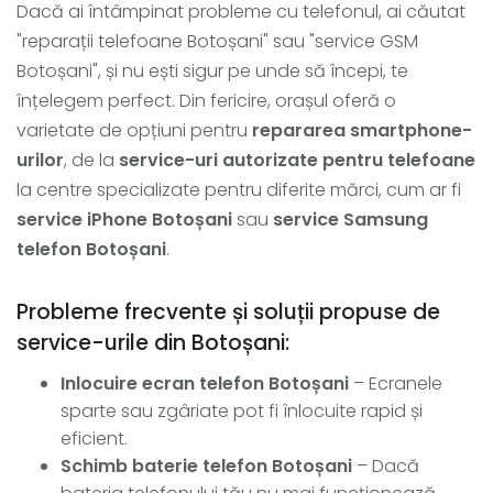
Dacă ai întâmpinat probleme cu telefonul, ai căutat
"reparații telefoane Botoșani" sau "service GSM
Botoșani", și nu ești sigur pe unde să începi, te
înțelegem perfect. Din fericire, orașul oferă o
varietate de opțiuni pentru
repararea smartphone-
urilor
, de la
service-uri autorizate pentru telefoane
la centre specializate pentru diferite mărci, cum ar fi
service iPhone Botoșani
sau
service Samsung
telefon Botoșani
.
Probleme frecvente și soluții propuse de
service-urile din Botoșani:
Inlocuire ecran telefon Botoșani
– Ecranele
sparte sau zgâriate pot fi înlocuite rapid și
eficient.
Schimb baterie telefon Botoșani
– Dacă