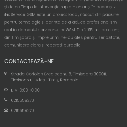
și de ce Timp de intervenție rapid – chiar și în aceeași zi
iFix Service GSM este un proiect local, născut din pasiune
pentru tehnologie și dorința de a aduce profesionalism
real în domeniul service-urilor GSM. Din 2015, mii de clienți
din Timișoara și împrejurimi ne-au ales pentru seriozitate,
comunicare clară și reparații durabile.
CONTACTEAZĂ-NE
Strada Coriolan Brediceanu 8, Timișoara 300011,
Timișoara, Județul Timiș, Romania
L-V 10:00-18:00
0215558270
0215558270