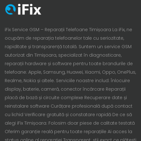
iFix Service GSM – Reparații Telefoane Timișoara La iFix, ne
ocupăm de reparația telefoanelor tale cu seriozitate,
rapiditate și transparență totală. Suntem un service GSM
autorizat din Timișoara, specializat în diagnosticare,
reparații hardware și software pentru toate brandurile de
telefoane: Apple, Samsung, Huawei, Xiaomi, Oppo, OnePlus,
Realme, Nokia și altele. Serviciile noastre includ: Înlocuire
display, baterie, cameră, conector încărcare Reparații
placă de bază și circuite complexe Recuperare date și
reinstalare software Curățare profesională după contact
cu lichid Verificare gratuită și constatare rapidă De ce să
alegi iFix Timișoara: Folosim doar piese de calitate testată
Oferim garanție reală pentru toate reparațiile Ai acces la
status online al reparației Transparent: știi exact ce plătești