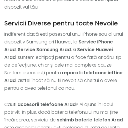
dispozitivul tău.
Servicii Diverse pentru toate Nevoile
Indiferent dacă ești posesorul unui iPhone sau al unui
dispozitiv Samsung ori Huawei, la
Service iPhone
Arad
,
Service Samsung Arad
, și
Service Huawei
Arad
, suntem echipați pentru a face față oricărui tip
de defecțiune, chiar și cele mai complexe cauze.
Suntem cunoscuți pentru
reparatii telefoane ieftine
Arad
, astfel încât să nu fii nevoit să cheltui o avere
pentru a avea telefonul ca nou.
Cauti
accesorii telefoane Arad
? Ai ajuns în locul
potrivit. În plus, dacă bateria telefonului nu mai ține
încărcarea, serviciul de
schimb baterie telefon Arad
este disponibil pentru a-ți prolonga durata de viață