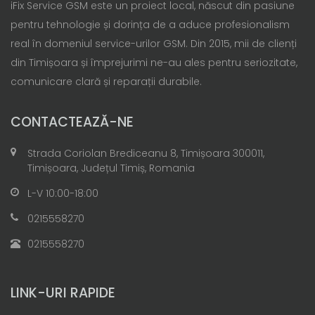
iFix Service GSM este un proiect local, născut din pasiune
pentru tehnologie și dorința de a aduce profesionalism
real în domeniul service-urilor GSM. Din 2015, mii de clienți
din Timișoara și împrejurimi ne-au ales pentru seriozitate,
comunicare clară și reparații durabile.
CONTACTEAZĂ-NE
Strada Coriolan Brediceanu 8, Timișoara 300011,
Timișoara, Județul Timiș, Romania
L-V 10:00-18:00
0215558270
0215558270
LINK-URI RAPIDE