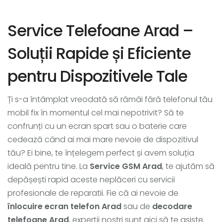
Service Telefoane Arad –
Soluții Rapide și Eficiente
pentru Dispozitivele Tale
Ți s-a întâmplat vreodată să rămâi fără telefonul tău
mobil fix în momentul cel mai nepotrivit? Să te
confrunți cu un ecran spart sau o baterie care
cedează când ai mai mare nevoie de dispozitivul
tău? Ei bine, te înțelegem perfect și avem soluția
ideală pentru tine. La
Service GSM Arad
, te ajutăm să
depășești rapid aceste neplăceri cu servicii
profesionale de reparatii. Fie că ai nevoie de
înlocuire ecran telefon Arad
sau de
decodare
telefoane Arad
, experții noștri sunt aici să te asiste.