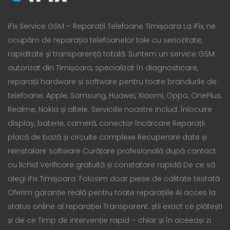
iFix Service GSM – Reparații Telefoane Timișoara La iFix, ne
ocupăm de reparația telefoanelor tale cu seriozitate,
rapiditate și transparență totală. Suntem un service GSM
autorizat din Timișoara, specializat în diagnosticare,
reparații hardware și software pentru toate brandurile de
telefoane: Apple, Samsung, Huawei, Xiaomi, Oppo, OnePlus,
Realme, Nokia și altele. Serviciile noastre includ: Înlocuire
display, baterie, cameră, conector încărcare Reparații
placă de bază și circuite complexe Recuperare date și
reinstalare software Curățare profesională după contact
cu lichid Verificare gratuită și constatare rapidă De ce să
alegi iFix Timișoara: Folosim doar piese de calitate testată
Oferim garanție reală pentru toate reparațiile Ai acces la
status online al reparației Transparent: știi exact ce plătești
și de ce Timp de intervenție rapid – chiar și în aceeași zi