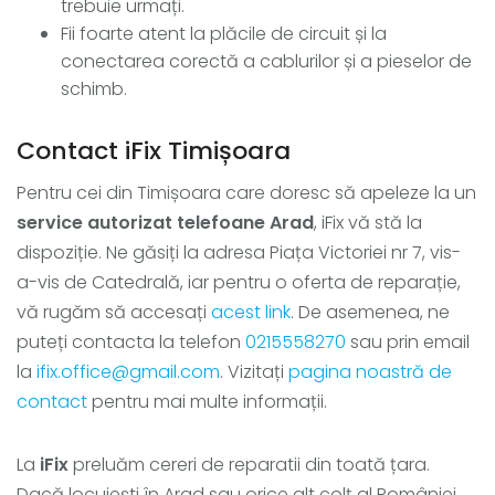
trebuie urmați.
Fii foarte atent la plăcile de circuit și la
conectarea corectă a cablurilor și a pieselor de
schimb.
Contact iFix Timișoara
Pentru cei din Timișoara care doresc să apeleze la un
service autorizat telefoane Arad
, iFix vă stă la
dispoziție. Ne găsiți la adresa Piața Victoriei nr 7, vis-
a-vis de Catedrală, iar pentru o oferta de reparație,
vă rugăm să accesați
acest link
. De asemenea, ne
puteți contacta la telefon
0215558270
sau prin email
la
ifix.office@gmail.com
. Vizitați
pagina noastră de
contact
pentru mai multe informații.
La
iFix
preluăm cereri de reparatii din toată țara.
Dacă locuiești în Arad sau orice alt colț al României,