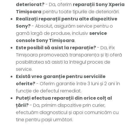
deteriorat?
- Da, oferim
reparații Sony Xperia
Timișoara
pentru toate tipurile de deteriorări.
Realizați reparații pentru alte dispozitive
Sony?
- Absolut, asigurăm service pentru o
gamă largă de produse, inclusiv
service
console Sony Timișoara
.
Este posibil să asist la reparație?
- Da, iFix
Timișoara promovează transparența și îți oferă
posibilitatea să asisti la întregul proces de
service.
Există vreo garanție pentru serviciile
oferite?
- Oferim garantie între 3 luni și 2 ani în
funcție de defectul remediat.
Puteți efectua reparații din orice colț al
țării?
- Da, primim dispozitive prin curier,
efectuăm diagnosticul și apoi comunicăm cu
tine pentru pașii următori.