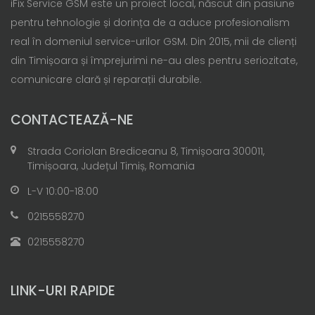
iFix Service GSM este un proiect local, născut din pasiune
pentru tehnologie și dorința de a aduce profesionalism
real în domeniul service-urilor GSM. Din 2015, mii de clienți
din Timișoara și împrejurimi ne-au ales pentru seriozitate,
comunicare clară și reparații durabile.
CONTACTEAZĂ-NE
Strada Coriolan Brediceanu 8, Timișoara 300011,
Timișoara, Județul Timiș, Romania
L-V 10:00-18:00
0215558270
0215558270
LINK-URI RAPIDE