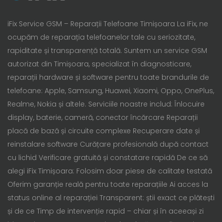
iFix Service GSM – Reparații Telefoane Timișoara La iFix, ne
ocupăm de reparația telefoanelor tale cu seriozitate,
rapiditate și transparență totală. Suntem un service GSM
autorizat din Timișoara, specializat în diagnosticare,
reparații hardware și software pentru toate brandurile de
telefoane: Apple, Samsung, Huawei, Xiaomi, Oppo, OnePlus,
Realme, Nokia și altele. Serviciile noastre includ: Înlocuire
display, baterie, cameră, conector încărcare Reparații
placă de bază și circuite complexe Recuperare date și
reinstalare software Curățare profesională după contact
cu lichid Verificare gratuită și constatare rapidă De ce să
alegi iFix Timișoara: Folosim doar piese de calitate testată
Oferim garanție reală pentru toate reparațiile Ai acces la
status online al reparației Transparent: știi exact ce plătești
și de ce Timp de intervenție rapid – chiar și în aceeași zi