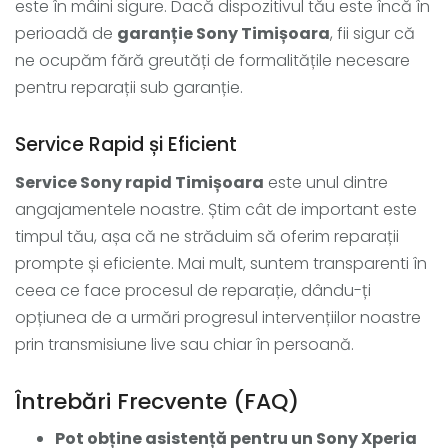
este în mâini sigure. Dacă dispozitivul tău este încă în
perioadă de
garanție Sony Timișoara
, fii sigur că
ne ocupăm fără greutăți de formalitățile necesare
pentru reparații sub garanție.
Service Rapid și Eficient
Service Sony rapid Timișoara
este unul dintre
angajamentele noastre. Știm cât de important este
timpul tău, așa că ne străduim să oferim reparații
prompte și eficiente. Mai mult, suntem transparenti în
ceea ce face procesul de reparație, dându-ți
opțiunea de a urmări progresul intervențiilor noastre
prin transmisiune live sau chiar în persoană.
Întrebări Frecvente (FAQ)
Pot obține asistență pentru un Sony Xperia