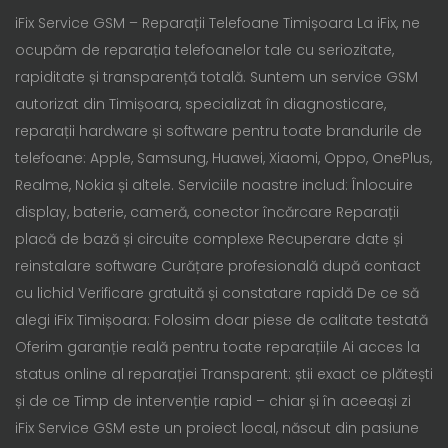
iFix Service GSM – Reparații Telefoane Timișoara La iFix, ne
ocupăm de reparația telefoanelor tale cu seriozitate,
rapiditate și transparență totală. Suntem un service GSM
autorizat din Timișoara, specializat în diagnosticare,
reparații hardware și software pentru toate brandurile de
telefoane: Apple, Samsung, Huawei, Xiaomi, Oppo, OnePlus,
Realme, Nokia și altele. Serviciile noastre includ: Înlocuire
display, baterie, cameră, conector încărcare Reparații
placă de bază și circuite complexe Recuperare date și
reinstalare software Curățare profesională după contact
cu lichid Verificare gratuită și constatare rapidă De ce să
alegi iFix Timișoara: Folosim doar piese de calitate testată
Oferim garanție reală pentru toate reparațiile Ai acces la
status online al reparației Transparent: știi exact ce plătești
și de ce Timp de intervenție rapid – chiar și în aceeași zi
iFix Service GSM este un proiect local, născut din pasiune