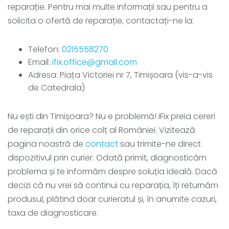
reparație. Pentru mai multe informații sau pentru a
solicita o ofertă de reparație, contactați-ne la:
Telefon:
0215558270
Email:
ifix.office@gmail.com
Adresa: Piața Victoriei nr 7, Timișoara (vis-a-vis
de Catedrala)
Nu ești din Timișoara? Nu e problemă! iFix preia cereri
de reparații din orice colț al României. Vizitează
pagina noastră de
contact
sau trimite-ne direct
dispozitivul prin curier. Odată primit, diagnosticăm
problema și te informăm despre soluția ideală. Dacă
decizi că nu vrei să continui cu reparația, îți returnăm
produsul, plătind doar curieratul și, în anumite cazuri,
taxa de diagnosticare.