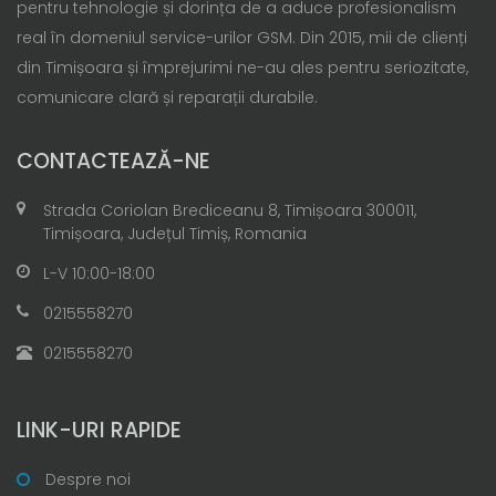
pentru tehnologie și dorința de a aduce profesionalism
real în domeniul service-urilor GSM. Din 2015, mii de clienți
din Timișoara și împrejurimi ne-au ales pentru seriozitate,
comunicare clară și reparații durabile.
CONTACTEAZĂ-NE
Strada Coriolan Brediceanu 8, Timișoara 300011,
Timișoara, Județul Timiș, Romania
L-V 10:00-18:00
0215558270
0215558270
LINK-URI RAPIDE
Despre noi