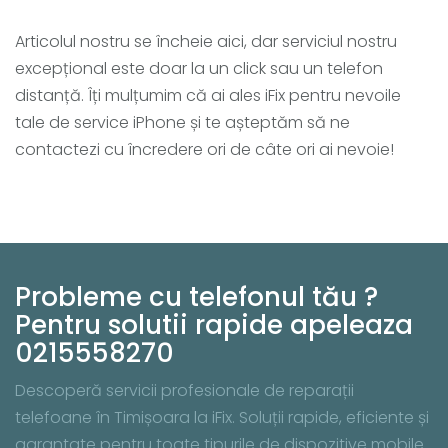
Articolul nostru se încheie aici, dar serviciul nostru
excepțional este doar la un click sau un telefon
distanță. Îți mulțumim că ai ales iFix pentru nevoile
tale de service iPhone și te așteptăm să ne
contactezi cu încredere ori de câte ori ai nevoie!
Probleme cu telefonul tău ?
Pentru solutii rapide apeleaza
0215558270
Descoperă servicii profesionale de reparații
telefoane în Timișoara la iFix. Soluții rapide, eficiente și
garantate pentru toate tipurile de dispozitive mobile.