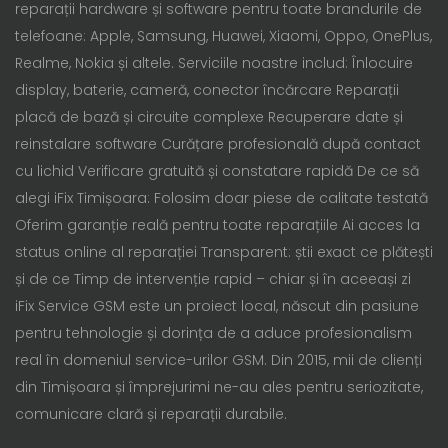
reparații hardware și software pentru toate brandurile de
telefoane: Apple, Samsung, Huawei, Xiaomi, Oppo, OnePlus,
Realme, Nokia și altele. Serviciile noastre includ: Înlocuire
display, baterie, cameră, conector încărcare Reparații
placă de bază și circuite complexe Recuperare date și
reinstalare software Curățare profesională după contact
cu lichid Verificare gratuită și constatare rapidă De ce să
alegi iFix Timișoara: Folosim doar piese de calitate testată
Oferim garanție reală pentru toate reparațiile Ai acces la
status online al reparației Transparent: știi exact ce plătești
și de ce Timp de intervenție rapid – chiar și în aceeași zi
iFix Service GSM este un proiect local, născut din pasiune
pentru tehnologie și dorința de a aduce profesionalism
real în domeniul service-urilor GSM. Din 2015, mii de clienți
din Timișoara și împrejurimi ne-au ales pentru seriozitate,
comunicare clară și reparații durabile.