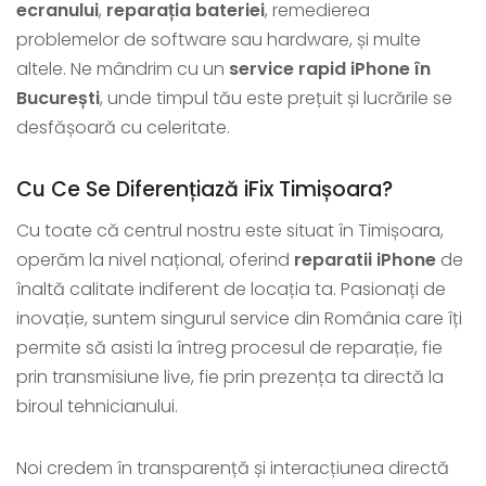
ecranului
,
reparația bateriei
, remedierea
problemelor de software sau hardware, și multe
altele. Ne mândrim cu un
service rapid iPhone în
București
, unde timpul tău este prețuit și lucrările se
desfășoară cu celeritate.
Cu Ce Se Diferențiază iFix Timișoara?
Cu toate că centrul nostru este situat în Timișoara,
operăm la nivel național, oferind
reparatii iPhone
de
înaltă calitate indiferent de locația ta. Pasionați de
inovație, suntem singurul service din România care îți
permite să asisti la întreg procesul de reparație, fie
prin transmisiune live, fie prin prezența ta directă la
biroul tehnicianului.
Noi credem în transparență și interacțiunea directă