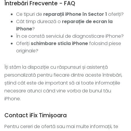
Întrebări Frecvente - FAQ
Ce tipuri de
reparații iPhone în Sector 1
oferiți?
Cât timp durează o
reparație de ecran la
iPhone
?
În ce constă serviciul de diagnosticare iPhone?
Oferiți
schimbare sticla iPhone
folosind piese
originale?
Îți stăm la dispoziție cu răspunsuri și asistență
personalizată pentru fiecare dintre aceste întrebări,
știind cât este de important să ai toate informațiile
necesare atunci când vine vorba de bunul tău
iPhone.
Contact iFix Timișoara
Pentru cereri de ofertă sau mai multe informații, te