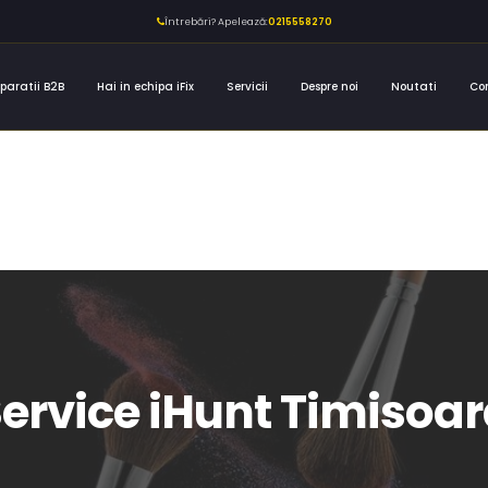
Întrebări? Apelează:
0215558270
paratii B2B
Hai in echipa iFix
Servicii
Despre noi
Noutati
Co
ervice iHunt Timisoa