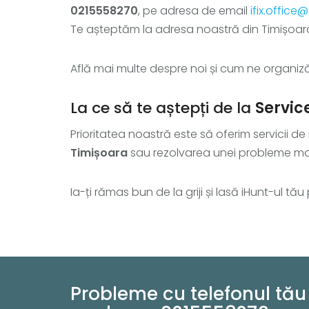
0215558270
, pe adresa de email
ifix.offic
Te așteptăm la adresa noastră din Timișoara, P
Află mai multe despre noi și cum ne organ
La ce să te aștepți de la
Servic
Prioritatea noastră este să oferim servicii d
Timișoara
sau rezolvarea unei probleme ma
Ia-ți rămas bun de la griji și lasă iHunt-ul tă
Probleme cu telefonul tău 