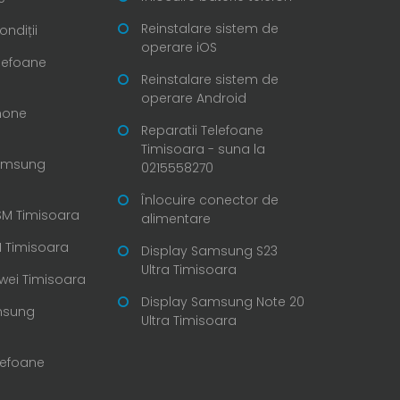
Reinstalare sistem de
ondiții
operare iOS
elefoane
Reinstalare sistem de
operare Android
Phone
Reparatii Telefoane
Timisoara - suna la
Samsung
0215558270
Înlocuire conector de
SM Timisoara
alimentare
 Timisoara
Display Samsung S23
Ultra Timisoara
wei Timisoara
Display Samsung Note 20
msung
Ultra Timisoara
lefoane