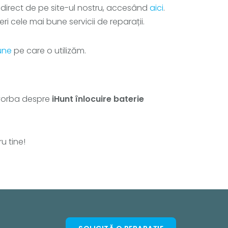
e direct de pe site-ul nostru, accesând
aici
.
ri cele mai bune servicii de reparații.
une
pe care o utilizăm.
e vorba despre
iHunt înlocuire baterie
u tine!