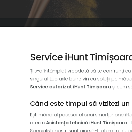
Service iHunt Timișoar
Ți s-a întâmplat vreodată să te confrunți cu pro
singurul. Lucrurile bune vin cu soluții pe măs
Service autorizat iHunt Timișoara
și cum să-
Când este timpul să vizitezi un
Ești mândrul posesor al unui smartphone iHunt
oferim
Asistența tehnică iHunt Timișoara
de
Specialistii noștri sunt aici să-ți ofere tot su