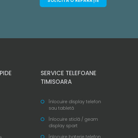
SOLICITĂ O REPARAȚIE
PIDE
SERVICE TELEFOANE
TIMISOARA
Înlocuire display telefon
sau tabletă
Înlocuire sticlă / geam
display spart
Înlocuire baterie telefon
e