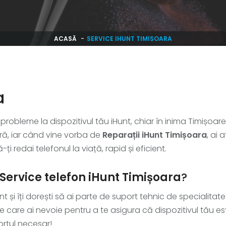
ACASĂ
SERVICE IHUNT TIMISOARA
a
bleme la dispozitivul tău iHunt, chiar în inima Timișoarei? Si
ură, iar când vine vorba de
Reparații iHunt Timișoara
, ai 
ți redai telefonul la viață, rapid și eficient.
Service telefon iHunt Timișoara
?
 și îți dorești să ai parte de suport tehnic de specialitat
 care ai nevoie pentru a te asigura că dispozitivul tău 
portul necesar!