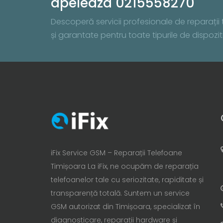
apeleaza 0215558270
Descoperă servicii profesionale de reparații te
și garantate pentru toate tipurile de dispo
iFix Service GSM – Reparații Telefoane
Timișoara La iFix, ne ocupăm de reparația
telefoanelor tale cu seriozitate, rapiditate și
transparență totală. Suntem un service
GSM autorizat din Timișoara, specializat în
diagnosticare, reparații hardware și