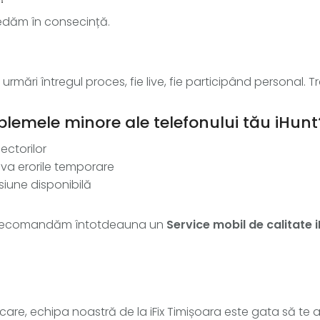
cedăm în consecință.
i urmări întregul proces, fie live, fie participând personal
blemele minore ale telefonului tău iHunt
ectorilor
lva erorile temporare
siune disponibilă
, recomandăm întotdeauna un
Service mobil de calitate 
care, echipa noastră de la iFix Timișoara este gata să te