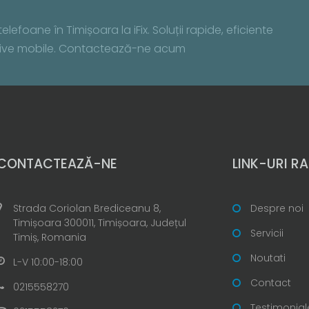
lefoane în Timișoara la iFix. Soluții rapide, eficiente
zitive mobile. Contactează-ne acum
CONTACTEAZĂ-NE
LINK-URI RA
Strada Coriolan Brediceanu 8,
Despre noi
Timișoara 300011, Timișoara, Județul
Servicii
Timiș, Romania
Noutati
L-V 10:00-18:00
Contact
0215558270
Testimonial