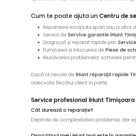
Cum te poate ajuta un
Centru de se
Repararea ecranului spart sau a altor d
Servicii de
Service garantie iHunt Tim
Diagnoză și reparat rapide prin
Service
Furnizarea și înlocuirea de
Piese de sc
Rezolvarea problemelor software pent
Dacă ai nevoie de
iHunt reparații rapide T
adecvate fiecărui client în parte.
Service profesional iHunt Timișoara
Cât durează o reparație?
Depinde de complexitatea problemei, dar eșt
Dispozitivul meu iHunt mai este în garanție