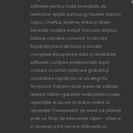
software pentru toate brandurile de
telefoane: Apple, Samsung, Huawei, Xiaomi,
Oppo, OnePlus, Realme, Nokia și altele.
Serviciile noastre includ: Înlocuire display,
baterie, cameră, conector încărcare
Reparații placă de bază și circuite
complexe Recuperare date și reinstalare
software Curățare profesională după
contact cu lichid Verificare gratuită și
constatare rapidă De ce să alegi iFix
Timișoara: Folosim doar piese de calitate
testată Oferim garanție reală pentru toate
reparațiile Ai acces la status online al
reparației Transparent: știi exact ce plătești
și de ce Timp de intervenție rapid – chiar și
în aceeași zi iFix Service GSM este un