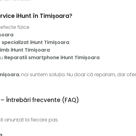
rvice iHunt în Timișoara
?
efecte fizice
ișoara
 specializat iHunt Timișoara
himb iHunt Timișoara
ru
Reparatii smartphone iHunt Timișoara
imișoara
, noi suntem soluția. Nu doar că reparam, dar ofer
– Întrebări frecvente (FAQ)
i anunțat la fiecare pas.
?