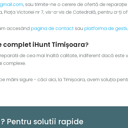
e@gmail.com
, sau trimite-ne o cerere de ofertă de reparați
iața Victoriei nr 7, vis-a-vis de Catedrală, pentru a-ți ofe
izăm accesând
pagina de contact
sau
platforma de gesti
e complet iHunt Timișoara
?
e reparatii de cea mai înaltă calitate, indiferent dacă est
i complexe.
u pe mâini sigure - căci aici, la Timișoara, avem soluția pentr
? Pentru solutii rapide