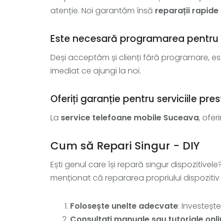
atenție. Noi garantăm însă
reparații rapide
Este necesară programarea pentru r
Deși acceptăm și clienți fără programare, e
imediat ce ajungi la noi.
Oferiți garanție pentru serviciile pre
La
service telefoane mobile Suceava
, ofer
Cum să Repari Singur - DIY
Ești genul care își repară singur dispozitive
menționat că repararea propriului dispozitiv
Folosește unelte adecvate
: Investeșt
Consultați manuale sau tutoriale onl