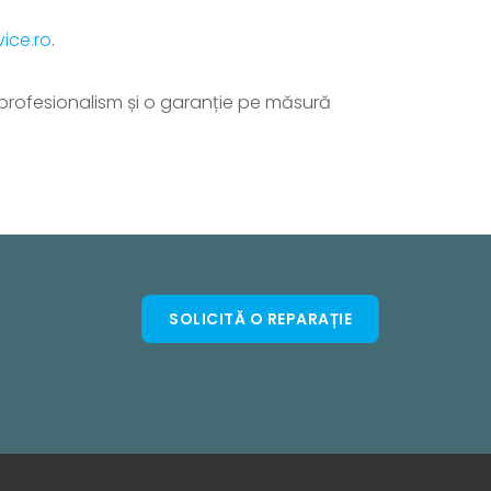
ice.ro
.
, profesionalism și o garanție pe măsură
SOLICITĂ O REPARAȚIE