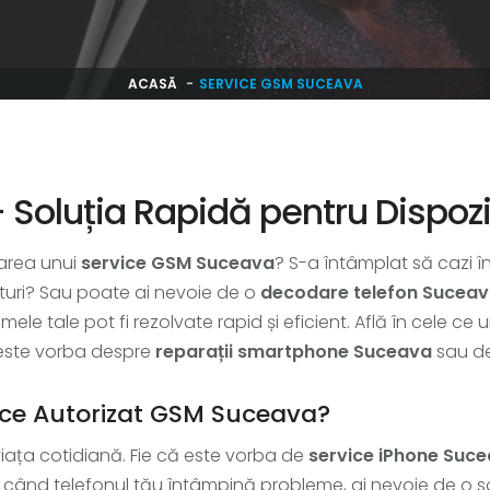
ACASĂ
SERVICE GSM SUCEAVA
Soluția Rapidă pentru Dispozit
tarea unui
service GSM Suceava
? S-a întâmplat să cazi î
uri? Sau poate ai nevoie de o
decodare telefon Sucea
lemele tale pot fi rezolvate rapid și eficient. Află în cele c
ă este vorba despre
reparații smartphone Suceava
sau d
vice Autorizat GSM Suceava?
viața cotidiană. Fie că este vorba de
service iPhone Suc
t: când telefonul tău întâmpină probleme, ai nevoie de o so