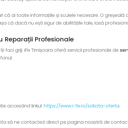
guri că ai toate informațiile și sculele necesare. O greșe
a că dacă nu ești sigur de abilitățile tale, lasă profesioni
u Reparații Profesionale
i faci griji. iFix Timișoara oferă servicii profesionale de
ser
efonul:
atie accesând linkul:
https://www.i-fix.ro/solicita-oferta
.
 ezita să ne contactezi direct pe pagina noastră de contac