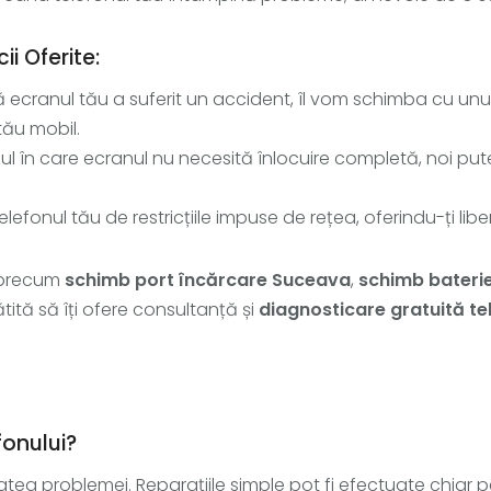
i Oferite:
ă ecranul tău a suferit un accident, îl vom schimba cu unul 
tău mobil.
azul în care ecranul nu necesită înlocuire completă, noi pu
telefonul tău de restricțiile impuse de rețea, oferindu-ți lib
i precum
schimb port încărcare Suceava
,
schimb bateri
tită să îți ofere consultanță și
diagnosticare gratuită t
fonului?
tea problemei. Reparațiile simple pot fi efectuate chiar p