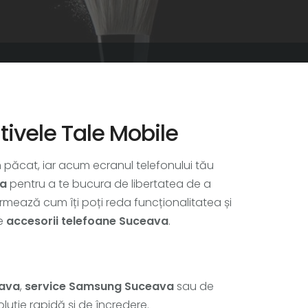
ivele Tale Mobile
n păcat, iar acum ecranul telefonului tău
va
pentru a te bucura de libertatea de a
e urmează cum îți poți reda funcționalitatea și
e
accesorii telefoane Suceava
.
eava
,
service Samsung Suceava
sau de
luție rapidă și de încredere.