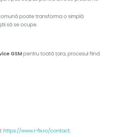
ală comună poate transforma o simplă
știi să se ocupe.
vice GSM
pentru toată țara, procesul fiind
t:
https://www.i-fix.ro/contact
.