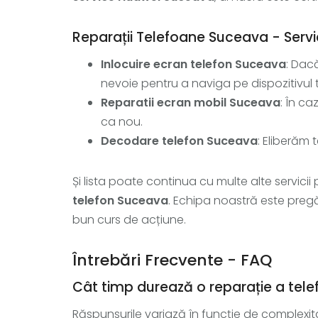
Reparații Telefoane Suceava - Servici
Inlocuire ecran telefon Suceava
: Dac
nevoie pentru a naviga pe dispozitivul 
Reparatii ecran mobil Suceava
: În c
ca nou.
Decodare telefon Suceava
: Eliberăm 
Și lista poate continua cu multe alte servici
telefon Suceava
. Echipa noastră este pregă
bun curs de acțiune.
Întrebări Frecvente - FAQ
Cât timp durează o reparație a tele
Răspunsurile variază în funcție de complexita