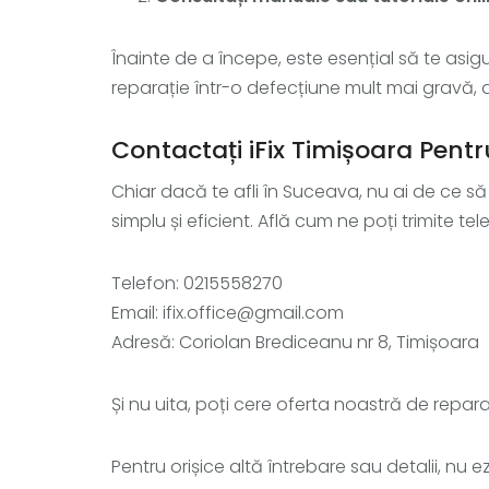
Înainte de a începe, este esențial să te asi
reparație într-o defecțiune mult mai gravă, aș
Contactați iFix Timișoara Pentr
Chiar dacă te afli în Suceava, nu ai de ce să îț
simplu și eficient. Află cum ne poți trimite tel
Telefon: 0215558270
Email: ifix.office@gmail.com
Adresă: Coriolan Brediceanu nr 8, Timișoara
Și nu uita, poți cere oferta noastră de repar
Pentru orișice altă întrebare sau detalii, nu