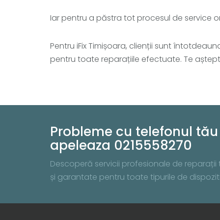
Iar pentru a păstra tot procesul de service 
Pentru iFix Timișoara, clienții sunt întotdea
pentru toate reparațiile efectuate. Te aștep
Probleme cu telefonul tău 
apeleaza 0215558270
Descoperă servicii profesionale de reparații te
și garantate pentru toate tipurile de dispo