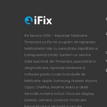
iFix Service GSM – Reparații Telefoane
Timișoara La iFix, ne ocupăm de reparația
telefoanelor tale cu seriozitate, rapiditate și
transparență totală. Suntem un service
GSM autorizat din Timișoara, specializat în
diagnosticare, reparații hardware și
software pentru toate brandurile de
telefoane: Apple, Samsung, Huawei, Xiaomi,
Oppo, OnePlus, Realme, Nokia și altele.
Serviciile noastre includ: Înlocuire display,
baterie, cameră, conector încărcare
Reparații placă de bază și circuite