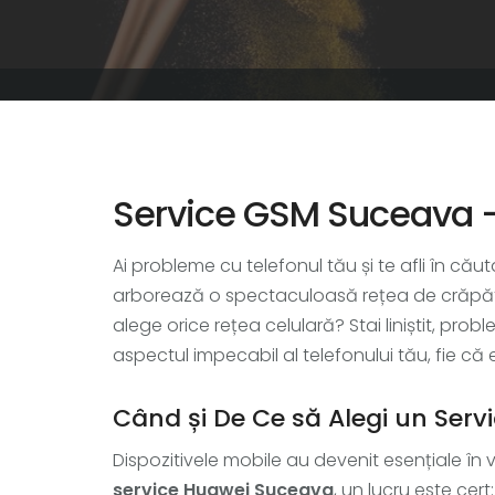
Service GSM Suceava - 
Ai probleme cu telefonul tău și te afli în cău
arborează o spectaculoasă rețea de crăpăt
alege orice rețea celulară? Stai liniștit, prob
aspectul impecabil al telefonului tău, fie c
Când și De Ce să Alegi un Ser
Dispozitivele mobile au devenit esențiale în 
service Huawei Suceava
, un lucru este cer