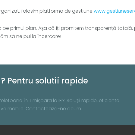
organizat, folosim platforma de gestiune
www.gestiuneserv
una pe primul plan. Așa că îți promitem transparență totală
tăm să ne pui la încercare!
? Pentru solutii rapide
lefoane în Timișoara la iFix. Soluții rapide, eficiente
zitive mobile. Contactează-ne acum