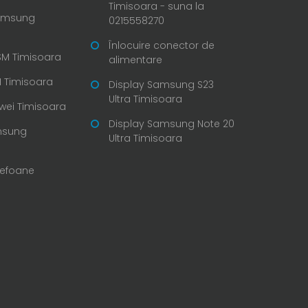
Timisoara - suna la
Samsung
0215558270
Înlocuire conector de
SM Timisoara
alimentare
 Timisoara
Display Samsung S23
Ultra Timisoara
wei Timisoara
Display Samsung Note 20
msung
Ultra Timisoara
lefoane