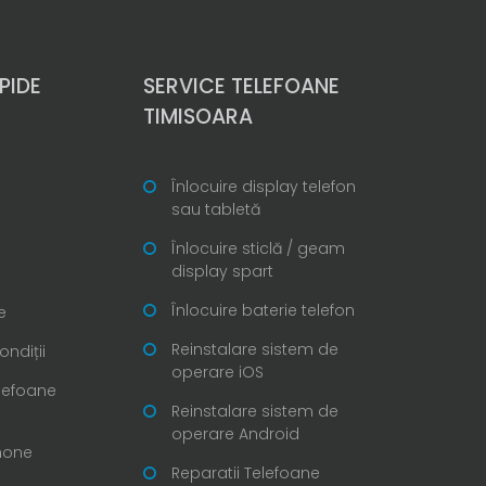
PIDE
SERVICE TELEFOANE
TIMISOARA
Înlocuire display telefon
sau tabletă
Înlocuire sticlă / geam
display spart
Înlocuire baterie telefon
e
Reinstalare sistem de
ondiții
operare iOS
elefoane
Reinstalare sistem de
operare Android
Phone
Reparatii Telefoane