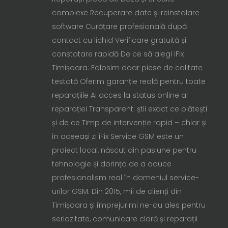
complexe Recuperare date și reinstalare
software Curățare profesională după
contact cu lichid Verificare gratuită și
constatare rapidă De ce să alegi iFix
Timișoara: Folosim doar piese de calitate
testată Oferim garanție reală pentru toate
reparațiile Ai acces la status online al
reparației Transparent: știi exact ce plătești
și de ce Timp de intervenție rapid – chiar și
în aceeași zi iFix Service GSM este un
proiect local, născut din pasiune pentru
tehnologie și dorința de a aduce
profesionalism real în domeniul service-
urilor GSM. Din 2015, mii de clienți din
Timișoara și împrejurimi ne-au ales pentru
seriozitate, comunicare clară și reparații