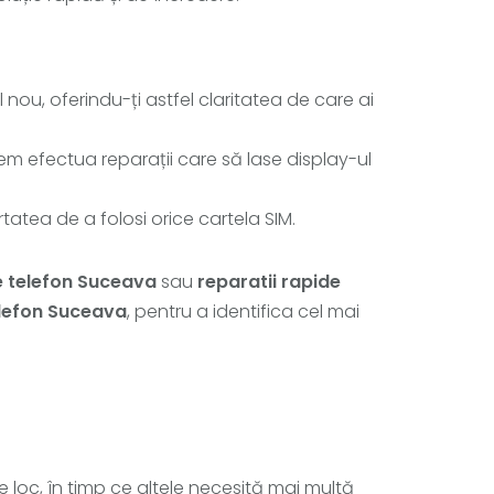
nou, oferindu-ți astfel claritatea de care ai
tem efectua reparații care să lase display-ul
ertatea de a folosi orice cartela SIM.
e telefon Suceava
sau
reparatii rapide
elefon Suceava
, pentru a identifica cel mai
e loc, în timp ce altele necesită mai multă