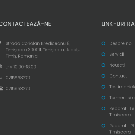
CONTACTEAZĂ-NE
LINK-URI RA
Strada Coriolan Brediceanu 8,
Despre noi
Timișoara 300011, Timișoara, Județul
Servicii
Timiș, Romania
Noutati
L-V 10:00-18:00
Contact
0215558270
Testimonial
0215558270
Termeni și c
Reparatii T
Timisoara
Reparatii i
Timisoara