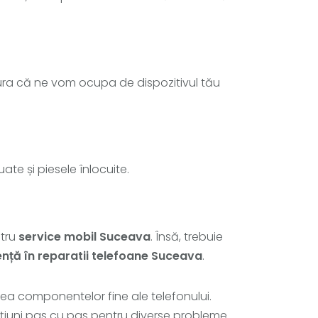
ura că ne vom ocupa de dispozitivul tău
tuate și piesele înlocuite.
ntru
service mobil Suceava
. Însă, trebuie
ență în reparatii telefoane Suceava
.
area componentelor fine ale telefonului.
ucţiuni pas cu pas pentru diverse probleme.