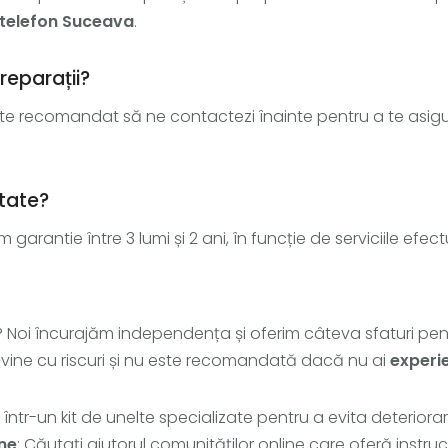
 telefon Suceava
.
eparații?
ste recomandat să ne contactezi înainte pentru a te asig
state?
im garantie între 3 lumi și 2 ani, în funcție de serviciile efec
le? Noi încurajăm independența și oferim câteva sfaturi pe
 vine cu riscuri și nu este recomandată dacă nu ai
experi
e într-un kit de unelte specializate pentru a evita deterior
ine
: Căutaţi ajutorul comunităţilor online care oferă instr