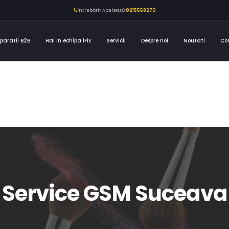
Întrebări? Apelează:
0215558270
paratii B2B
Hai in echipa iFix
Servicii
Despre noi
Noutati
Co
Service GSM Suceava