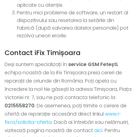
aplicate cu atenție.
Pentru mici probleme de software, un restart al
dispozitivului sau resetarea la setările din
fabrică (după salvarea datelor personale) pot
rezolva uneori erorile.
Contact iFix Timișoara
Deși suntem specializați în
service GSM Fetești
,
echipa noastră de la iFix Timișoara preia cereri de
reparații de oriunde din România. Poți apela cu
încredere la noi! Ne găsești la adresa Timișoara, Piața
Victoriei nr. 7, sau ne poți contacta telefonic la
0215558270
. De asemenea, poți trimite o cerere de
ofertă de reparație accesând direct linkul
www.i-
fix.ro/solicita-oferta
. Dacă ai întrebări sau nelămuriri,
vizitează pagina noastră de contact
aici
. Pentru