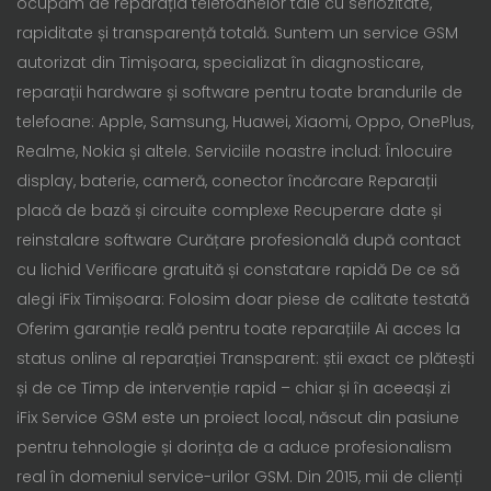
ocupăm de reparația telefoanelor tale cu seriozitate,
rapiditate și transparență totală. Suntem un service GSM
autorizat din Timișoara, specializat în diagnosticare,
reparații hardware și software pentru toate brandurile de
telefoane: Apple, Samsung, Huawei, Xiaomi, Oppo, OnePlus,
Realme, Nokia și altele. Serviciile noastre includ: Înlocuire
display, baterie, cameră, conector încărcare Reparații
placă de bază și circuite complexe Recuperare date și
reinstalare software Curățare profesională după contact
cu lichid Verificare gratuită și constatare rapidă De ce să
alegi iFix Timișoara: Folosim doar piese de calitate testată
Oferim garanție reală pentru toate reparațiile Ai acces la
status online al reparației Transparent: știi exact ce plătești
și de ce Timp de intervenție rapid – chiar și în aceeași zi
iFix Service GSM este un proiect local, născut din pasiune
pentru tehnologie și dorința de a aduce profesionalism
real în domeniul service-urilor GSM. Din 2015, mii de clienți