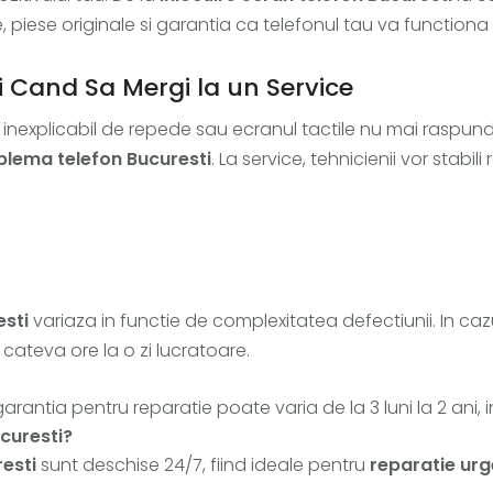
ate, piese originale si garantia ca telefonul tau va function
si Cand Sa Mergi la un Service
ca inexplicabil de repede sau ecranul tactile nu mai rasp
blema telefon Bucuresti
. La service, tehnicienii vor stabi
esti
variaza in functie de complexitatea defectiunii. In caz
cateva ore la o zi lucratoare.
 garantia pentru reparatie poate varia de la 3 luni la 2 ani, i
curesti?
esti
sunt deschise 24/7, fiind ideale pentru
reparatie urg