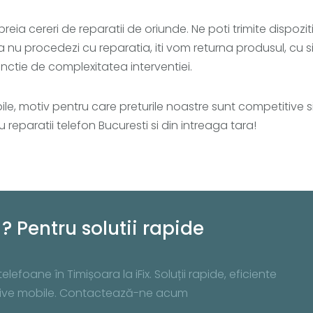
preia cereri de reparatii de oriunde. Ne poti trimite dispoziti
u procedezi cu reparatia, iti vom returna produsul, cu sing
nctie de complexitatea interventiei.
sibile, motiv pentru care preturile noastre sunt competitive 
 reparatii telefon Bucuresti si din intreaga tara!
? Pentru solutii rapide
lefoane în Timișoara la iFix. Soluții rapide, eficiente
zitive mobile. Contactează-ne acum