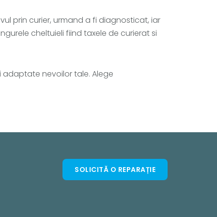
vul prin curier, urmand a fi diagnosticat, iar
urele cheltuieli fiind taxele de curierat si
si adaptate nevoilor tale. Alege
SOLICITĂ O REPARAȚIE