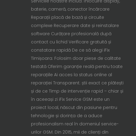
Serviciile noastre includ: Înlocuire display,
baterie, cameră, conector încărcare
Reparații placă de bază și circuite
complexe Recuperare date și reinstalare
software Curățare profesională după
contact cu lichid Verificare gratuită și
constatare rapidă De ce să alegi iFix
Timișoara: Folosim doar piese de calitate
testată Oferim garanție reală pentru toate
reparațiile Ai acces la status online al
reparației Transparent: știi exact ce plătești
și de ce Timp de intervenție rapid – chiar și
în aceeași zi iFix Service GSM este un
proiect local, născut din pasiune pentru
tehnologie și dorința de a aduce
profesionalism real în domeniul service-
urilor GSM. Din 2015, mii de clienți din