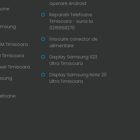
operare Android
Phone
Reparatii Telefoane
Timisoara - suna la
Samsung
0215558270
Înlocuire conector de
SM Timisoara
alimentare
 Timisoara
Display Samsung S23
Ultra Timisoara
wei Timisoara
Display Samsung Note 20
msung
Ultra Timisoara
lefoane