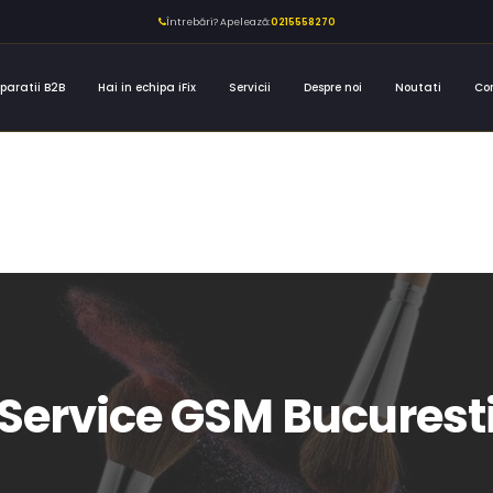
Întrebări? Apelează:
0215558270
paratii B2B
Hai in echipa iFix
Servicii
Despre noi
Noutati
Co
Service GSM Bucurest