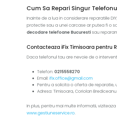
Cum Sa Repari Singur Telefonul
Inainte de a lua in considerare reparatiile DI
protectie sau a unei carcase ar putea fi o s
decodare telefoane Bucuresti
sau reparam
Contacteaza iFix Timisoara pentru R
Daca telefonul tau are nevoie de o interven
Telefon:
0215558270
Email:
ifix.office@gmail.com
Pentru a solicita o oferta de reparatie, 
Adresa: Timisoara, Coriolan Brediceanu 
In plus, pentru mai multe informatii, viziteaza
www.gestiuneservice.ro
.