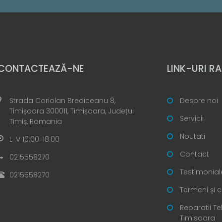
CONTACTEAZĂ-NE
LINK-URI RA
Strada Coriolan Brediceanu 8,
Despre noi
Timișoara 300011, Timișoara, Județul
Servicii
Timiș, Romania
Noutati
L-V 10:00-18:00
Contact
0215558270
Testimonial
0215558270
Termeni și c
Reparatii T
Timisoara