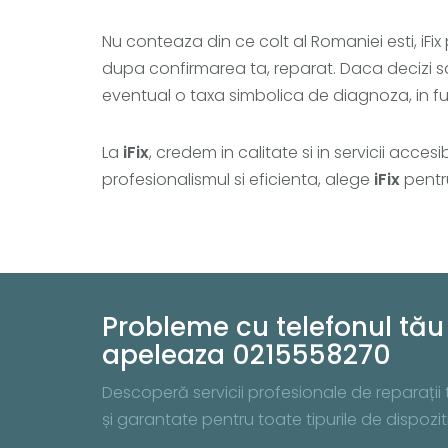
Nu conteaza din ce colt al Romaniei esti, iFix 
dupa confirmarea ta, reparat. Daca decizi sa n
eventual o taxa simbolica de diagnoza, in fu
La
iFix
, credem in calitate si in servicii acce
profesionalismul si eficienta, alege
iFix
pentru
Probleme cu telefonul tău 
apeleaza 0215558270
Descoperă servicii profesionale de reparații te
și garantate pentru toate tipurile de dispo