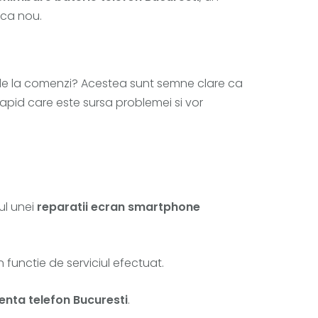
a ca nou.
unde la comenzi? Acestea sunt semne clare ca
li rapid care este sursa problemei si vor
ul unei
reparatii ecran smartphone
n functie de serviciul efectuat.
enta telefon Bucuresti
.