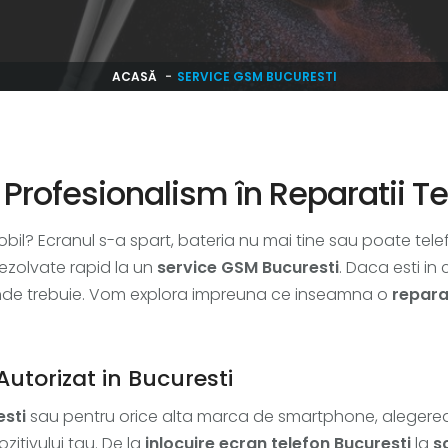
ACASĂ
SERVICE GSM BUCURESTI
 Profesionalism în Reparatii T
obil? Ecranul s-a spart, bateria nu mai tine sau poate tel
ezolvate rapid la un
service GSM Bucuresti
. Daca esti in
s unde trebuie. Vom explora impreuna ce inseamna o
repara
utorizat in Bucuresti
esti
sau pentru orice alta marca de smartphone, alegere
zitivului tau. De la
inlocuire ecran telefon Bucuresti
la
s