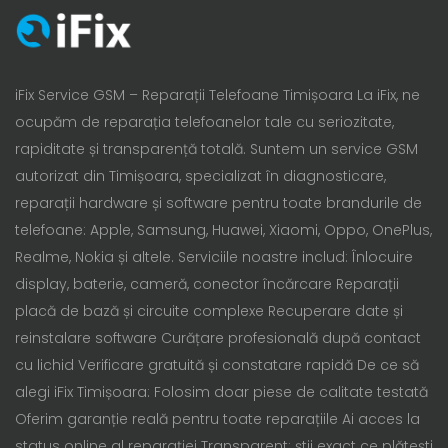
iFix Service GSM – Reparații Telefoane Timișoara La iFix, ne
ocupăm de reparația telefoanelor tale cu seriozitate,
rapiditate și transparență totală. Suntem un service GSM
autorizat din Timișoara, specializat în diagnosticare,
reparații hardware și software pentru toate brandurile de
telefoane: Apple, Samsung, Huawei, Xiaomi, Oppo, OnePlus,
Realme, Nokia și altele. Serviciile noastre includ: Înlocuire
display, baterie, cameră, conector încărcare Reparații
placă de bază și circuite complexe Recuperare date și
reinstalare software Curățare profesională după contact
cu lichid Verificare gratuită și constatare rapidă De ce să
alegi iFix Timișoara: Folosim doar piese de calitate testată
Oferim garanție reală pentru toate reparațiile Ai acces la
status online al reparației Transparent: știi exact ce plătești