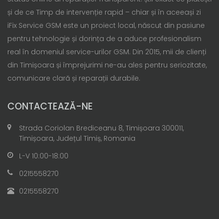
și de ce Timp de intervenție rapid – chiar și în aceeași zi
iFix Service GSM este un proiect local, născut din pasiune
pentru tehnologie și dorința de a aduce profesionalism
real în domeniul service-urilor GSM. Din 2015, mii de clienți
din Timișoara și împrejurimi ne-au ales pentru seriozitate,
comunicare clară și reparații durabile.
CONTACTEAZĂ-NE
Strada Coriolan Brediceanu 8, Timișoara 300011,
Timișoara, Județul Timiș, Romania
L-V 10:00-18:00
0215558270
0215558270