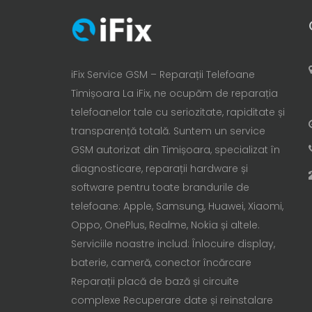
iFix Service GSM – Reparații Telefoane
Timișoara La iFix, ne ocupăm de reparația
telefoanelor tale cu seriozitate, rapiditate și
transparență totală. Suntem un service
GSM autorizat din Timișoara, specializat în
diagnosticare, reparații hardware și
software pentru toate brandurile de
telefoane: Apple, Samsung, Huawei, Xiaomi,
Oppo, OnePlus, Realme, Nokia și altele.
Serviciile noastre includ: Înlocuire display,
baterie, cameră, conector încărcare
Reparații placă de bază și circuite
complexe Recuperare date și reinstalare