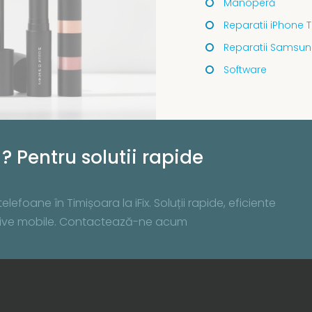
Manoperă
Reparatii iPhone 
Reparatii Samsun
Software
? Pentru solutii rapide
lefoane în Timișoara la iFix. Soluții rapide, eficiente
zitive mobile. Contactează-ne acum