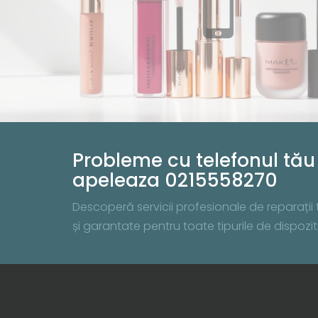
Probleme cu telefonul tău 
apeleaza 0215558270
Descoperă servicii profesionale de reparații te
și garantate pentru toate tipurile de dispo