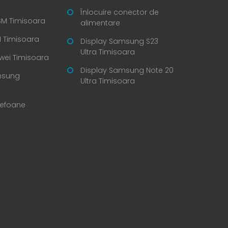
Înlocuire conector de
SM Timisoara
alimentare
 Timisoara
Display Samsung S23
Ultra Timisoara
wei Timisoara
Display Samsung Note 20
msung
Ultra Timisoara
lefoane