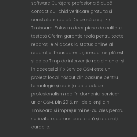
software Curățare profesională după
contact cu lichid Verificare gratuită și
constatare rapidă De ce să alegi iFix
Timișoara: Folosim doar piese de calitate
testată Oferim garanție reală pentru toate
reparațiile Ai acces la status online al
reparației Transparent: știi exact ce plătești
și de ce Timp de intervenție rapid – chiar și
în aceeași zi iFix Service GSM este un
proiect local, născut din pasiune pentru
tehnologie și dorința de a aduce
profesionalism real în domeniul service-
urilor GSM. Din 2015, mii de clienți din
Timișoara și împrejurimi ne-au ales pentru
seriozitate, comunicare clară și reparații
durabile.