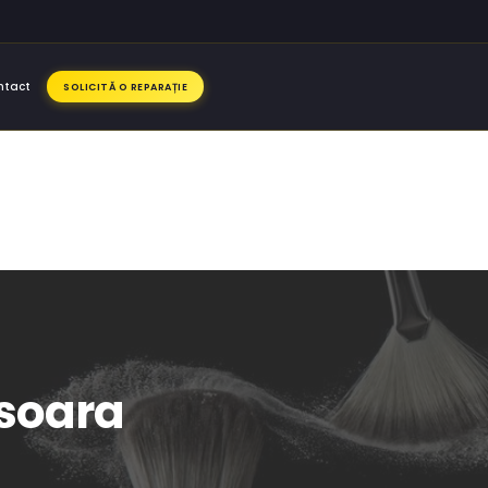
ntact
SOLICITĂ O REPARAȚIE
soara