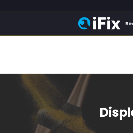
Re
Disp