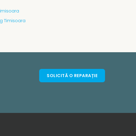
Timisoara
g Timisoara
SOLICITĂ O REPARAȚIE