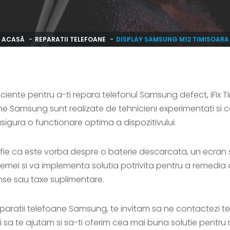
ACASĂ
REPARATII TELEFOANE
DISPLAY SAMSUNG M12 TIMISOARA
ficiente pentru a-ti repara telefonul Samsung defect, iFix T
ane Samsung sunt realizate de tehnicieni experimentati si 
asigura o functionare optima a dispozitivului.
, fie ca este vorba despre o baterie descarcata, un ecran
lemei si va implementa solutia potrivita pentru a remedia 
unse sau taxe suplimentare.
eparatii telefoane Samsung, te invitam sa ne contactezi te
 sa te ajutam si sa-ti oferim cea mai buna solutie pentru n