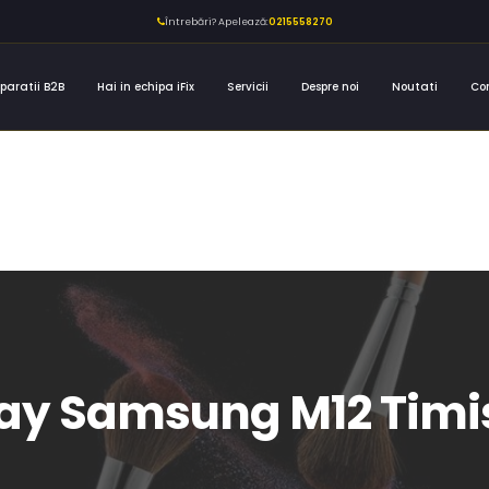
Întrebări? Apelează:
0215558270
paratii B2B
Hai in echipa iFix
Servicii
Despre noi
Noutati
Co
lay Samsung M12 Timi