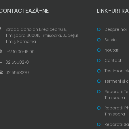
CONTACTEAZĂ-NE
LINK-URI RA
Strada Coriolan Brediceanu 8,
Despre noi
Timișoara 300011, Timișoara, Județul
Servicii
Timiș, Romania
Noutati
L-V 10:00-18:00
Contact
0215558270
Testimonial
0215558270
Termeni și c
Reparatii T
Timisoara
Reparatii i
Timisoara
Reparatii 