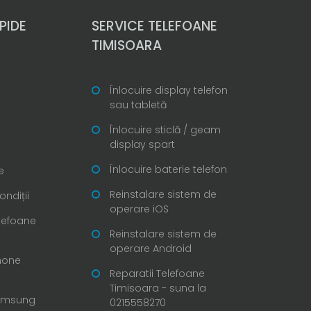
PIDE
SERVICE TELEFOANE
TIMISOARA
Înlocuire display telefon
sau tabletă
Înlocuire sticlă / geam
display spart
Înlocuire baterie telefon
e
Reinstalare sistem de
ondiții
operare iOS
elefoane
Reinstalare sistem de
operare Android
Phone
Reparatii Telefoane
Timisoara - suna la
Samsung
0215558270