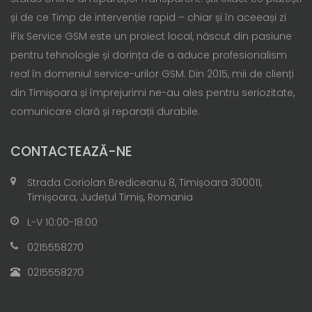
și de ce Timp de intervenție rapid – chiar și în aceeași zi
iFix Service GSM este un proiect local, născut din pasiune
pentru tehnologie și dorința de a aduce profesionalism
real în domeniul service-urilor GSM. Din 2015, mii de clienți
din Timișoara și împrejurimi ne-au ales pentru seriozitate,
comunicare clară și reparații durabile.
CONTACTEAZĂ-NE
Strada Coriolan Brediceanu 8, Timișoara 300011,
Timișoara, Județul Timiș, Romania
L-V 10:00-18:00
0215558270
0215558270