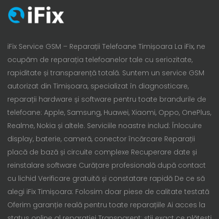
iFix Service GSM – Reparații Telefoane Timișoara La iFix, ne
ocupăm de reparația telefoanelor tale cu seriozitate,
rapiditate și transparență totală. Suntem un service GSM
autorizat din Timișoara, specializat în diagnosticare,
reparații hardware și software pentru toate brandurile de
telefoane: Apple, Samsung, Huawei, Xiaomi, Oppo, OnePlus,
Realme, Nokia și altele. Serviciile noastre includ: Înlocuire
display, baterie, cameră, conector încărcare Reparații
placă de bază și circuite complexe Recuperare date și
reinstalare software Curățare profesională după contact
cu lichid Verificare gratuită și constatare rapidă De ce să
alegi iFix Timișoara: Folosim doar piese de calitate testată
Oferim garanție reală pentru toate reparațiile Ai acces la
status online al reparației Transparent: știi exact ce plătești