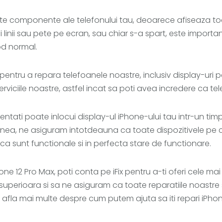
te componente ale telefonului tau, deoarece afiseaza toate
linii sau pete pe ecran, sau chiar s-a spart, este important
od normal.
te pentru a repara telefoanele noastre, inclusiv display-ur
viciile noastre, astfel incat sa poti avea incredere ca tel
ntati poate inlocui display-ul iPhone-ului tau intr-un timp s
a, ne asiguram intotdeauna ca toate dispozitivele pe car
 ca sunt functionale si in perfecta stare de functionare.
ne 12 Pro Max, poti conta pe iFix pentru a-ti oferi cele mai 
 superioara si sa ne asiguram ca toate reparatiile noastre
fla mai multe despre cum putem ajuta sa iti repari iPhone