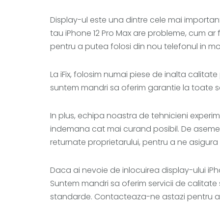
Display-ul este una dintre cele mai importan
tau iPhone 12 Pro Max are probleme, cum ar fi 
pentru a putea folosi din nou telefonul in m
La iFix, folosim numai piese de inalta calita
suntem mandri sa oferim garantie la toate ser
In plus, echipa noastra de tehnicieni experime
indemana cat mai curand posibil. De asemene
returnate proprietarului, pentru a ne asigura
Daca ai nevoie de inlocuirea display-ului iPho
Suntem mandri sa oferim servicii de calitate
standarde. Contacteaza-ne astazi pentru a a