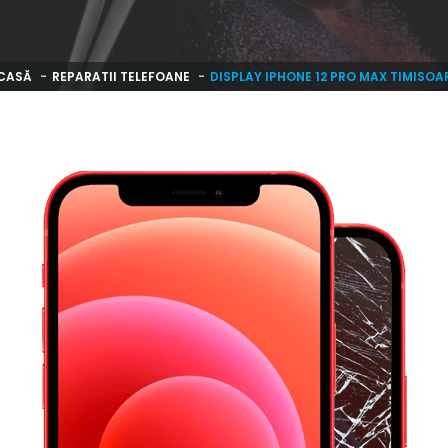
CASĂ
REPARATII TELEFOANE
DISPLAY IPHONE 12 PRO MAX TIMISOA