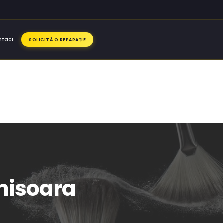
ntact
SOLICITĂ O REPARAȚIE
imisoara