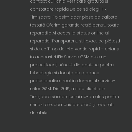
contact cu lichid Verificare gratuită și
constatare rapidă De ce să alegi iFix
Timișoara: Folosim doar piese de calitate
testată Oferim garanție reală pentru toate
reparațiile Ai acces la status online al
reparației Transparent: știi exact ce plătești
și de ce Timp de intervenție rapid – chiar și
în aceeași zi iFix Service GSM este un
proiect local, născut din pasiune pentru
tehnologie și dorința de a aduce
profesionalism real în domeniul service-
urilor GSM. Din 2015, mii de clienți din
Timișoara și împrejurimi ne-au ales pentru
seriozitate, comunicare clară și reparații
durabile.