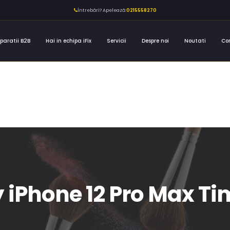
Întrebări? Apelează:
0215558270
paratii B2B
Hai in echipa iFix
Servicii
Despre noi
Noutati
Co
 iPhone 12 Pro Max T