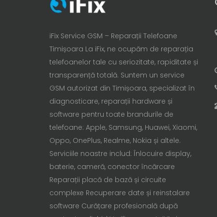
iFix Service GSM – Reparații Telefoane
Timișoara La iFix, ne ocupăm de reparația
telefoanelor tale cu seriozitate, rapiditate și
transparență totală. Suntem un service
GSM autorizat din Timișoara, specializat în
diagnosticare, reparații hardware și
software pentru toate brandurile de
telefoane: Apple, Samsung, Huawei, Xiaomi,
Oppo, OnePlus, Realme, Nokia și altele.
Serviciile noastre includ: Înlocuire display,
baterie, cameră, conector încărcare
Reparații placă de bază și circuite
complexe Recuperare date și reinstalare
software Curățare profesională după