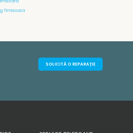
Timisoara
g Timisoara
SOLICITĂ O REPARAȚIE