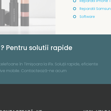
Reparatii iPhone 
Reparatii Samsun
Software
? Pentru solutii rapide
lefoane în Timișoara la iFix. Soluții rapide, eficiente
zitive mobile. Contactează-ne acum