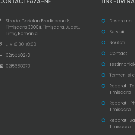
CONTACTEAZĂ-NE
LINK-URI RA
Strada Coriolan Brediceanu 8,
Despre noi
Timișoara 300011, Timișoara, Județul
Servicii
Timiș, Romania
Noutati
L-V 10:00-18:00
Contact
0215558270
Testimonial
0215558270
Termeni și c
Reparatii T
Timisoara
Reparatii i
Timisoara
Reparatii 
Timisoara