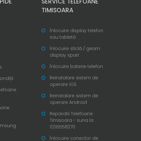
PIDE
SERVICE TELEFOANE
TIMISOARA
Înlocuire display telefon
sau tabletă
Înlocuire sticlă / geam
display spart
Înlocuire baterie telefon
e
Reinstalare sistem de
ondiții
operare iOS
elefoane
Reinstalare sistem de
operare Android
Phone
Reparatii Telefoane
Timisoara - suna la
Samsung
0215558270
Înlocuire conector de