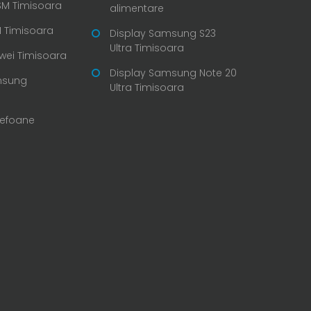
SM Timisoara
alimentare
 Timisoara
Display Samsung S23
Ultra Timisoara
wei Timisoara
Display Samsung Note 20
msung
Ultra Timisoara
lefoane