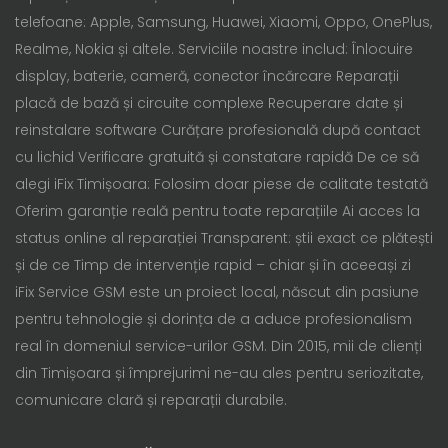
telefoane: Apple, Samsung, Huawei, Xiaomi, Oppo, OnePlus,
Realme, Nokia și altele. Serviciile noastre includ: Înlocuire
display, baterie, cameră, conector încărcare Reparații
placă de bază și circuite complexe Recuperare date și
reinstalare software Curățare profesională după contact
cu lichid Verificare gratuită și constatare rapidă De ce să
alegi iFix Timișoara: Folosim doar piese de calitate testată
Oferim garanție reală pentru toate reparațiile Ai acces la
status online al reparației Transparent: știi exact ce plătești
și de ce Timp de intervenție rapid – chiar și în aceeași zi
iFix Service GSM este un proiect local, născut din pasiune
pentru tehnologie și dorința de a aduce profesionalism
real în domeniul service-urilor GSM. Din 2015, mii de clienți
din Timișoara și împrejurimi ne-au ales pentru seriozitate,
comunicare clară și reparații durabile.