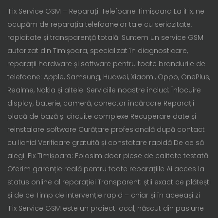
iFix Service GSM – Reparații Telefoane Timișoara La iFix, ne
ocupăm de reparația telefoanelor tale cu seriozitate,
rapiditate și transparență totală. Suntem un service GSM
autorizat din Timișoara, specializat în diagnosticare,
reparații hardware și software pentru toate brandurile de
telefoane: Apple, Samsung, Huawei, Xiaomi, Oppo, OnePlus,
Realme, Nokia și altele. Serviciile noastre includ: Înlocuire
display, baterie, cameră, conector încărcare Reparații
placă de bază și circuite complexe Recuperare date și
reinstalare software Curățare profesională după contact
cu lichid Verificare gratuită și constatare rapidă De ce să
alegi iFix Timișoara: Folosim doar piese de calitate testată
Oferim garanție reală pentru toate reparațiile Ai acces la
status online al reparației Transparent: știi exact ce plătești
și de ce Timp de intervenție rapid – chiar și în aceeași zi
iFix Service GSM este un proiect local, născut din pasiune