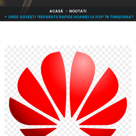
ACASĂ
NOUTATI
UNDE GĂSEȘTI *REPARATII RAPIDE HUAWEI LA IFIX* ÎN TIMIȘOARA?