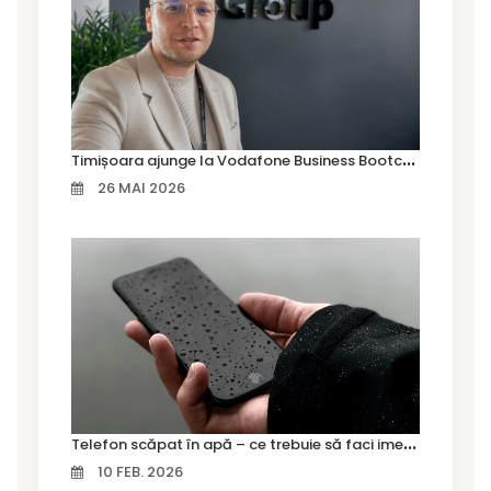
T
imișoara ajunge la Vodafone Business Bootcamp prin Marius Cermian de la Armour România
26 MAI 2026
T
elefon scăpat în apă – ce trebuie să faci imediat și ce greșeli să eviți
10 FEB. 2026