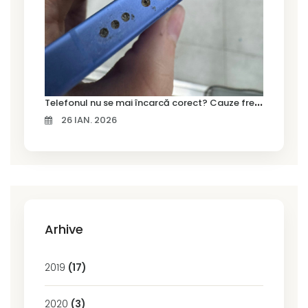
T
elefonul nu se mai încarcă corect? Cauze frecvente și soluții la service în Timișoara
26 IAN. 2026
Arhive
2019
(17)
2020
(3)