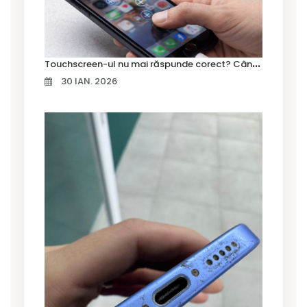
T
ouchscreen-ul nu mai răspunde corect? Când trebuie schimbat display-ul
30 IAN. 2026