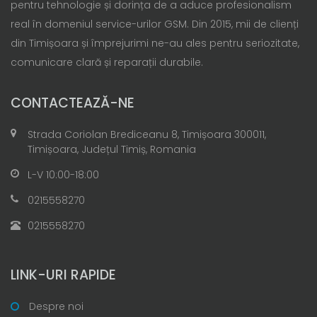
pentru tehnologie și dorința de a aduce profesionalism
real în domeniul service-urilor GSM. Din 2015, mii de clienți
din Timișoara și împrejurimi ne-au ales pentru seriozitate,
comunicare clară și reparații durabile.
CONTACTEAZĂ-NE
Strada Coriolan Brediceanu 8, Timișoara 300011,
Timișoara, Județul Timiș, Romania
L-V 10:00-18:00
0215558270
0215558270
LINK-URI RAPIDE
Despre noi