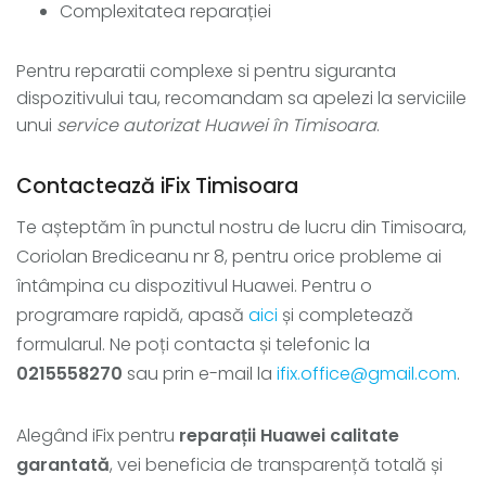
Complexitatea reparației
Pentru reparatii complexe si pentru siguranta
dispozitivului tau, recomandam sa apelezi la serviciile
unui
service autorizat Huawei în Timisoara
.
Contactează iFix Timisoara
Te așteptăm în punctul nostru de lucru din Timisoara,
Coriolan Brediceanu nr 8, pentru orice probleme ai
întâmpina cu dispozitivul Huawei. Pentru o
programare rapidă, apasă
aici
și completează
formularul. Ne poți contacta și telefonic la
0215558270
sau prin e-mail la
ifix.office@gmail.com
.
Alegând iFix pentru
reparații Huawei calitate
garantată
, vei beneficia de transparență totală și