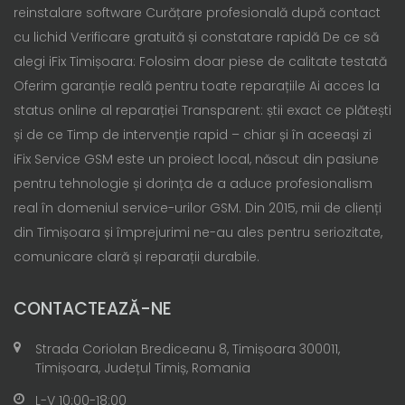
reinstalare software Curățare profesională după contact
cu lichid Verificare gratuită și constatare rapidă De ce să
alegi iFix Timișoara: Folosim doar piese de calitate testată
Oferim garanție reală pentru toate reparațiile Ai acces la
status online al reparației Transparent: știi exact ce plătești
și de ce Timp de intervenție rapid – chiar și în aceeași zi
iFix Service GSM este un proiect local, născut din pasiune
pentru tehnologie și dorința de a aduce profesionalism
real în domeniul service-urilor GSM. Din 2015, mii de clienți
din Timișoara și împrejurimi ne-au ales pentru seriozitate,
comunicare clară și reparații durabile.
CONTACTEAZĂ-NE
Strada Coriolan Brediceanu 8, Timișoara 300011,
Timișoara, Județul Timiș, Romania
L-V 10:00-18:00