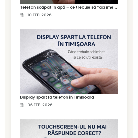
T
elefon scăpat în apă – ce trebuie să faci imediat și ce greșeli să eviți
10 FEB. 2026
Display spart la telefon în Timișoara
06 FEB. 2026