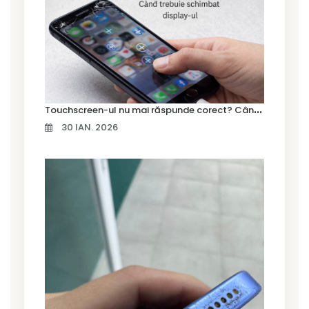
T
ouchscreen-ul nu mai răspunde corect? Când trebuie schimbat display-ul
30 IAN. 2026