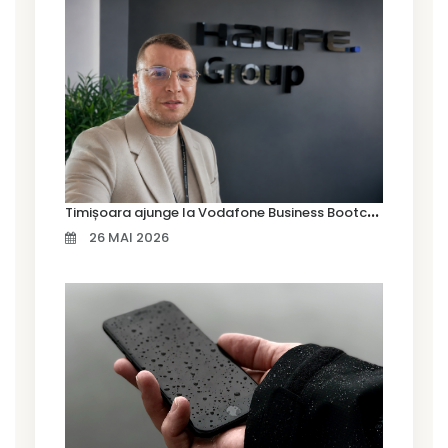
T
imișoara ajunge la Vodafone Business Bootcamp prin Marius Cermian de la Armour România
26 MAI 2026