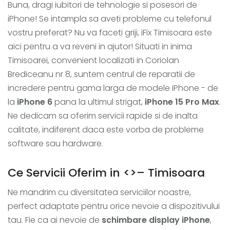
Buna, dragi iubitori de tehnologie si posesori de
iPhone! Se intampla sa aveti probleme cu telefonul
vostru preferat? Nu va faceti griji, iFix Timisoara este
aici pentru a va reveni in ajutor! Situati in inima
Timisoarei, convenient localizati in Coriolan
Brediceanu nr 8, suntem centrul de reparatii de
incredere pentru gama larga de modele iPhone - de
la
iPhone 6
pana la ultimul strigat,
iPhone 15 Pro Max
.
Ne dedicam sa oferim servicii rapide si de inalta
calitate, indiferent daca este vorba de probleme
software sau hardware.
Ce Servicii Oferim in <
>– Timisoara
Ne mandrim cu diversitatea serviciilor noastre,
perfect adaptate pentru orice nevoie a dispozitivului
tau. Fie ca ai nevoie de
schimbare display iPhone
,