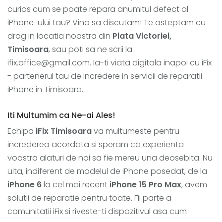
curios cum se poate repara anumitul defect al
iPhone-ului tau? Vino sa discutam! Te asteptam cu
drag in locatia noastra din
Piata Victoriei,
Timisoara
, sau poti sa ne scrii la
ifix.office@gmail.com. Ia-ti viata digitala inapoi cu iFix
- partenerul tau de incredere in servicii de reparatii
iPhone in Timisoara.
Iti Multumim ca Ne-ai Ales!
Echipa
iFix Timisoara
va multumeste pentru
increderea acordata si speram ca experienta
voastra alaturi de noi sa fie mereu una deosebita. Nu
uita, indiferent de modelul de iPhone posedat, de la
iPhone 6
la cel mai recent
iPhone 15 Pro Max
, avem
solutii de reparatie pentru toate. Fii parte a
comunitatii iFix si riveste-ti dispozitivul asa cum