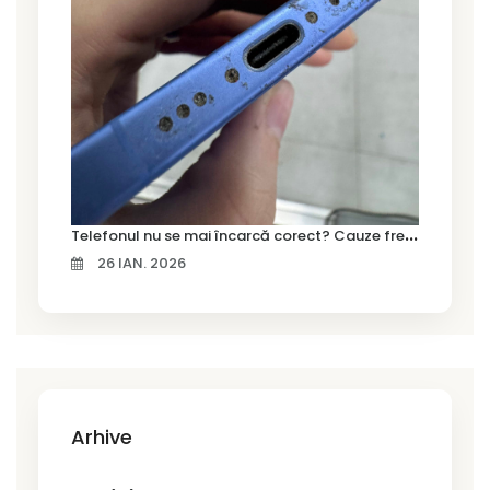
T
elefonul nu se mai încarcă corect? Cauze frecvente și soluții la service în Timișoara
26 IAN. 2026
Arhive