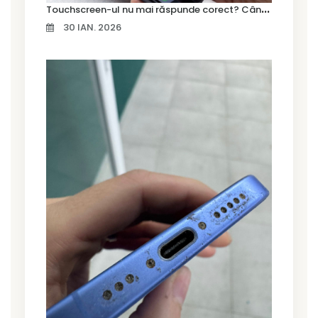
T
ouchscreen-ul nu mai răspunde corect? Când trebuie schimbat display-ul
30 IAN. 2026