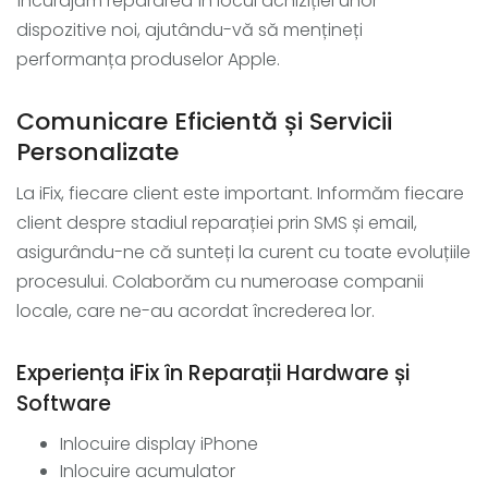
Încurajăm repararea în locul achiziției unor
dispozitive noi, ajutându-vă să mențineți
performanța produselor Apple.
Comunicare Eficientă și Servicii
Personalizate
La iFix, fiecare client este important. Informăm fiecare
client despre stadiul reparației prin SMS și email,
asigurându-ne că sunteți la curent cu toate evoluțiile
procesului. Colaborăm cu numeroase companii
locale, care ne-au acordat încrederea lor.
Experiența iFix în Reparații Hardware și
Software
Inlocuire display iPhone
Inlocuire acumulator