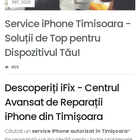
DEC. 2023
Service iPhone Timisoara -
Soluții de Top pentru
Dispozitivul Tău!
659
Descoperiți iFix - Centrul
Avansat de Reparații
iPhone din Timișoara
Căutați un
service iPhone autorizat în Timișoara
?
iFix reprezintă soluția ideală pentru toate problemele