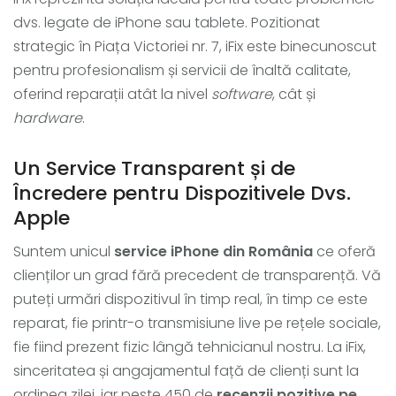
dvs. legate de iPhone sau tablete. Pozitionat
strategic în Piața Victoriei nr. 7, iFix este binecunoscut
pentru profesionalism și servicii de înaltă calitate,
oferind reparații atât la nivel
software
, cât și
hardware
.
Un Service Transparent și de
Încredere pentru Dispozitivele Dvs.
Apple
Suntem unicul
service iPhone din România
ce oferă
clienților un grad fără precedent de transparență. Vă
puteți urmări dispozitivul în timp real, în timp ce este
reparat, fie printr-o transmisiune live pe rețele sociale,
fie fiind prezent fizic lângă tehnicianul nostru. La iFix,
sinceritatea și angajamentul față de clienți sunt la
ordinea zilei, iar peste 450 de
recenzii pozitive pe