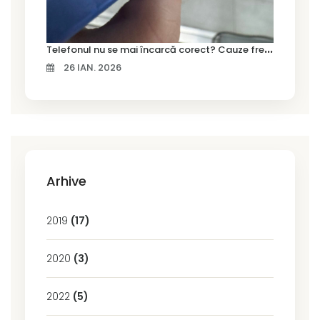
T
elefonul nu se mai încarcă corect? Cauze frecvente și soluții la service în Timișoara
26 IAN. 2026
Arhive
2019
(17)
2020
(3)
2022
(5)