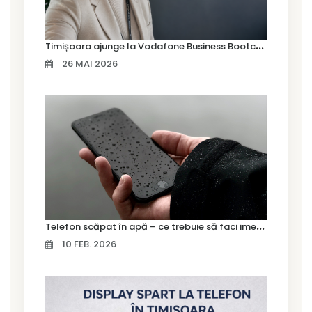
T
imișoara ajunge la Vodafone Business Bootcamp prin Marius Cermian de la Armour România
26 MAI 2026
T
elefon scăpat în apă – ce trebuie să faci imediat și ce greșeli să eviți
10 FEB. 2026