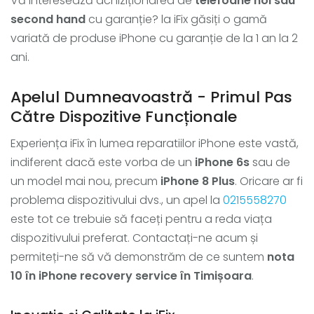
Vă interesează achiziționarea de
telefoane noi sau
second hand
cu garanție? la iFix găsiți o gamă
variată de produse iPhone cu garanție de la 1 an la 2
ani.
Apelul Dumneavoastră - Primul Pas
Către Dispozitive Funcționale
Experiența iFix în lumea reparatiilor iPhone este vastă,
indiferent dacă este vorba de un
iPhone 6s
sau de
un model mai nou, precum
iPhone 8 Plus
. Oricare ar fi
problema dispozitivului dvs., un apel la
0215558270
este tot ce trebuie să faceți pentru a reda viața
dispozitivului preferat. Contactați-ne acum și
permiteți-ne să vă demonstrăm de ce suntem
nota
10 în iPhone recovery service în Timișoara
.