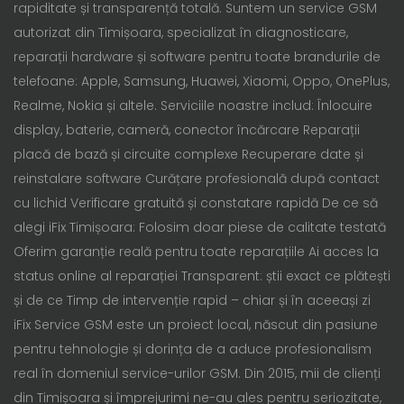
rapiditate și transparență totală. Suntem un service GSM
autorizat din Timișoara, specializat în diagnosticare,
reparații hardware și software pentru toate brandurile de
telefoane: Apple, Samsung, Huawei, Xiaomi, Oppo, OnePlus,
Realme, Nokia și altele. Serviciile noastre includ: Înlocuire
display, baterie, cameră, conector încărcare Reparații
placă de bază și circuite complexe Recuperare date și
reinstalare software Curățare profesională după contact
cu lichid Verificare gratuită și constatare rapidă De ce să
alegi iFix Timișoara: Folosim doar piese de calitate testată
Oferim garanție reală pentru toate reparațiile Ai acces la
status online al reparației Transparent: știi exact ce plătești
și de ce Timp de intervenție rapid – chiar și în aceeași zi
iFix Service GSM este un proiect local, născut din pasiune
pentru tehnologie și dorința de a aduce profesionalism
real în domeniul service-urilor GSM. Din 2015, mii de clienți
din Timișoara și împrejurimi ne-au ales pentru seriozitate,