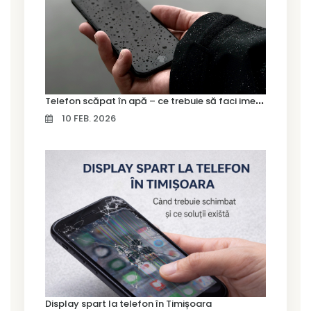
T
elefon scăpat în apă – ce trebuie să faci imediat și ce greșeli să eviți
10 FEB. 2026
Display spart la telefon în Timișoara