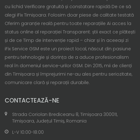
cu lichid Verificare gratuită și constatare rapidă De ce să
alegi iFix Timișoara: Folosim doar piese de calitate testată
Oferim garanție reală pentru toate reparațiile Ai acces la
status online al reparației Transparent: știi exact ce plătești
și de ce Timp de intervenție rapid – chiar și în aceeași zi
iFix Service GSM este un proiect local, născut din pasiune
pentru tehnologie și dorința de a aduce profesionalism
real în domeniul service-urilor GSM. Din 2015, mii de clienți
din Timișoara și împrejurimi ne-au ales pentru seriozitate,
comunicare clară și reparații durabile.
CONTACTEAZĂ-NE
Strada Coriolan Brediceanu 8, Timișoara 300011,
Timișoara, Județul Timiș, Romania
L-V 10:00-18:00