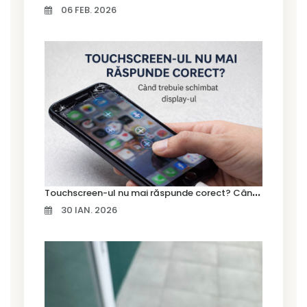
06 FEB. 2026
T
ouchscreen-ul nu mai răspunde corect? Când trebuie schimbat display-ul
30 IAN. 2026