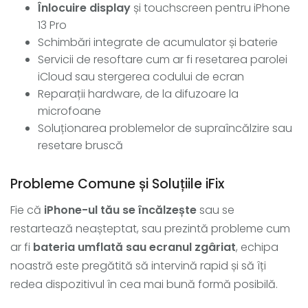
Înlocuire display
și touchscreen pentru iPhone
13 Pro
Schimbări integrate de acumulator și baterie
Servicii de resoftare cum ar fi resetarea parolei
iCloud sau stergerea codului de ecran
Reparații hardware, de la difuzoare la
microfoane
Soluționarea problemelor de supraîncălzire sau
resetare bruscă
Probleme Comune și Soluțiile iFix
Fie că
iPhone-ul tău se încălzește
sau se
restartează neașteptat, sau prezintă probleme cum
ar fi
bateria umflată sau ecranul zgâriat
, echipa
noastră este pregătită să intervină rapid și să îți
redea dispozitivul în cea mai bună formă posibilă.