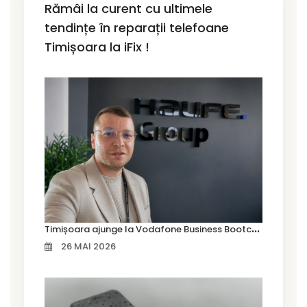
Rămâi la curent cu ultimele
tendințe în reparații telefoane
Timișoara la iFix !
T
imișoara ajunge la Vodafone Business Bootcamp prin Marius Cermian de la Armour România
26 MAI 2026