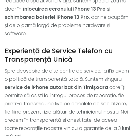
readuce dispozitivul la viață. Suntem specializați nu
doar în
înlocuirea ecranului iPhone 13 Pro
și
schimbarea bateriei iPhone 13 Pro
, dar ne ocupăm
și de o gamă largă de probleme hardware și
software.
Experiență de Service Telefon cu
Transparență Unică
Spre deosebire de alte centre de service, la iFix avem
o politică de transparență totală. Suntem singurul
service de iPhone autorizat din Timișoara
care îți
permite să asisti la întregul proces de reparație, fie
printr-o transmisiune live pe canalele de socializare,
fie fiind prezent fizic alături de tehnicianul nostru. Noi
credem în transparență și onestitate, de aceea
toate reparațiile noastre vin cu o garanție de la 3 luni