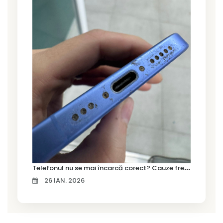
T
elefonul nu se mai încarcă corect? Cauze frecvente și soluții la service în Timișoara
26 IAN. 2026