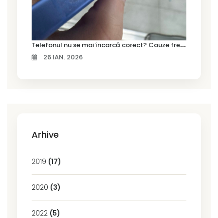
T
elefonul nu se mai încarcă corect? Cauze frecvente și soluții la service în Timișoara
26 IAN. 2026
Arhive
2019
(17)
2020
(3)
2022
(5)