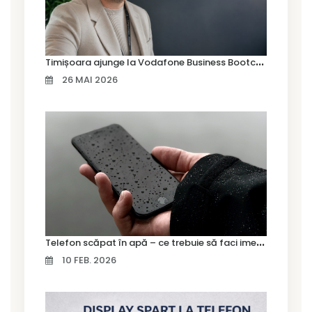
T
imișoara ajunge la Vodafone Business Bootcamp prin Marius Cermian de la Armour România
26 MAI 2026
T
elefon scăpat în apă – ce trebuie să faci imediat și ce greșeli să eviți
10 FEB. 2026