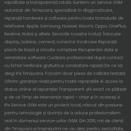
rapiditate și transparență totală. Suntem un service GSM
autorizat din Timișoara, specializat în diagnosticare,
reparații hardware și software pentru toate brandurile de
telefoane: Apple, Samsung, Huawei, Xiaomi, Oppo, OnePlus,
Realme, Nokia și altele. Serviciile noastre includ: Înlocuire
display, baterie, cameră, conector încărcare Reparații
placă de bază și circuite complexe Recuperare date și
reinstalare software Curățare profesională după contact
cu lichid Verificare gratuită și constatare rapidă De ce să
alegi iFix Timișoara: Folosim doar piese de calitate testată
Oferim garanție reală pentru toate reparațiile Ai acces la
status online al reparației Transparent: știi exact ce plătești
și de ce Timp de intervenție rapid – chiar și în aceeași zi
iFix Service GSM este un proiect local, născut din pasiune
pentru tehnologie și dorința de a aduce profesionalism
real în domeniul service-urilor GSM. Din 2015, mii de clienți
din Timișoara și împrejurimi ne-au ales pentru seriozitate,