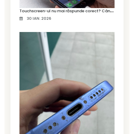
T
ouchscreen-ul nu mai răspunde corect? Când trebuie schimbat display-ul
30 IAN. 2026