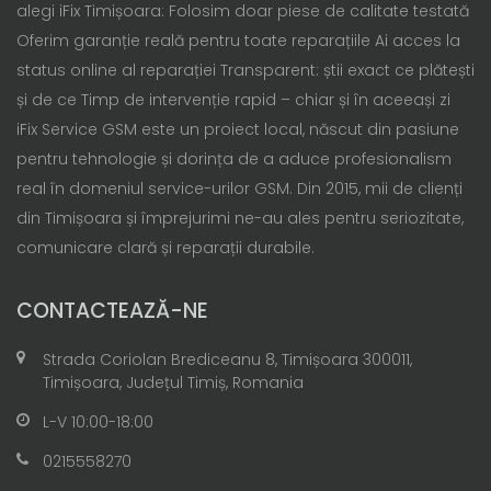
alegi iFix Timișoara: Folosim doar piese de calitate testată
Oferim garanție reală pentru toate reparațiile Ai acces la
status online al reparației Transparent: știi exact ce plătești
și de ce Timp de intervenție rapid – chiar și în aceeași zi
iFix Service GSM este un proiect local, născut din pasiune
pentru tehnologie și dorința de a aduce profesionalism
real în domeniul service-urilor GSM. Din 2015, mii de clienți
din Timișoara și împrejurimi ne-au ales pentru seriozitate,
comunicare clară și reparații durabile.
CONTACTEAZĂ-NE
Strada Coriolan Brediceanu 8, Timișoara 300011,
Timișoara, Județul Timiș, Romania
L-V 10:00-18:00
0215558270