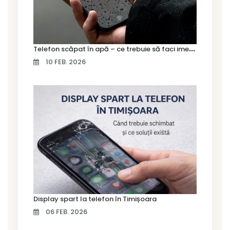
T
elefon scăpat în apă – ce trebuie să faci imediat și ce greșeli să eviți
10 FEB. 2026
Display spart la telefon în Timișoara
06 FEB. 2026