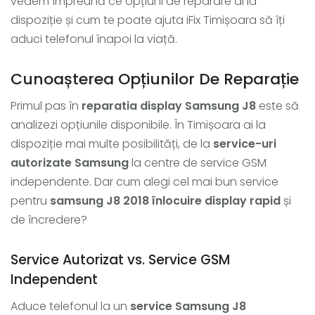
vedem împreună ce opțiuni de reparare ai la
dispoziție și cum te poate ajuta iFix Timișoara să îți
aduci telefonul înapoi la viață.
Cunoașterea Opțiunilor De Reparație
Primul pas în
reparatia display Samsung J8
este să
analizezi opțiunile disponibile. În Timișoara ai la
dispoziție mai multe posibilități, de la
service-uri
autorizate Samsung
la centre de service GSM
independente. Dar cum alegi cel mai bun service
pentru
samsung J8 2018 înlocuire display rapid
și
de încredere?
Service Autorizat vs. Service GSM
Independent
Aduce telefonul la un
service Samsung J8