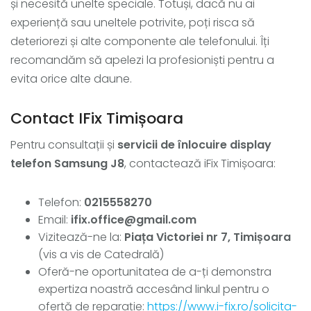
și necesită unelte speciale. Totuși, dacă nu ai
experiență sau uneltele potrivite, poți risca să
deteriorezi și alte componente ale telefonului. Îți
recomandăm să apelezi la profesioniști pentru a
evita orice alte daune.
Contact IFix Timișoara
Pentru consultații și
servicii de înlocuire display
telefon Samsung J8
, contactează iFix Timișoara:
Telefon:
0215558270
Email:
ifix.office@gmail.com
Vizitează-ne la:
Piața Victoriei nr 7, Timișoara
(vis a vis de Catedrală)
Oferă-ne oportunitatea de a-ți demonstra
expertiza noastră accesând linkul pentru o
ofertă de reparație:
https://www.i-fix.ro/solicita-