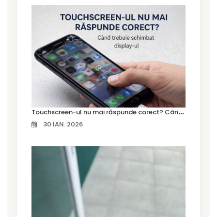
T
ouchscreen-ul nu mai răspunde corect? Când trebuie schimbat display-ul
30 IAN. 2026