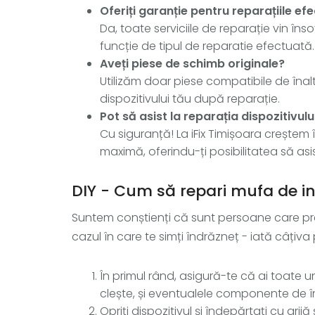
Oferiți garanție pentru reparațiile ef
Da, toate serviciile de reparație vin însoț
funcție de tipul de reparatie efectuată.
Aveți piese de schimb originale?
Utilizăm doar piese compatibile de înal
dispozitivului tău după reparație.
Pot să asist la reparația dispozitivul
Cu siguranță! La iFix Timișoara creștem 
maximă, oferindu-ți posibilitatea să asis
DIY - Cum să repari mufa de i
Suntem conștienți că sunt persoane care pref
cazul în care te simți îndrăzneț - iată câțiva
În primul rând, asigură-te că ai toate u
clește, și eventualele componente de în
Opriți dispozitivul și îndepărtați cu grij