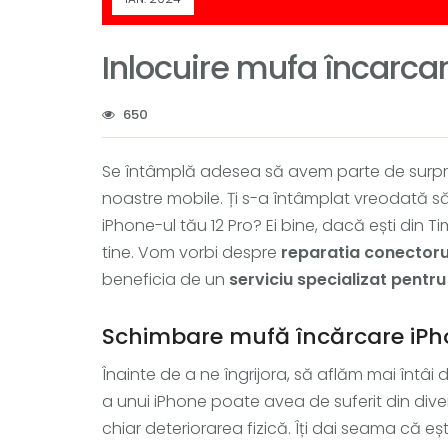
Inlocuire mufa încarca
650
Se întâmplă adesea să avem parte de surpri
noastre mobile. Ți s-a întâmplat vreodată s
iPhone-ul tău 12 Pro? Ei bine, dacă ești din T
tine. Vom vorbi despre
reparatia conectorul
beneficia de un
serviciu specializat pentr
Schimbare mufă încărcare iPh
Înainte de a ne îngrijora, să aflăm mai înt
a unui iPhone poate avea de suferit din dive
chiar deteriorarea fizică. Îți dai seama că e