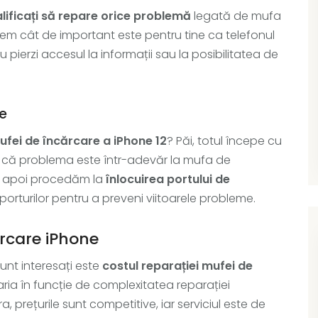
calificați să repare orice problemă
legată de mufa
egem cât de important este pentru tine ca telefonul
pierzi accesul la informații sau la posibilitatea de
re
ufei de încărcare a iPhone 12
? Păi, totul începe cu
a că problema este într-adevăr la mufa de
ia apoi procedăm la
înlocuirea portului de
porturilor pentru a preveni viitoarele probleme.
ărcare iPhone
sunt interesați este
costul reparației mufei de
 varia în funcție de complexitatea reparației
a, prețurile sunt competitive, iar serviciul este de