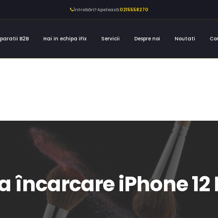
Întrebări? Apelează:
0215558270
paratii B2B
Hai in echipa iFix
Servicii
Despre noi
Noutati
Co
a încarcare iPhone 12