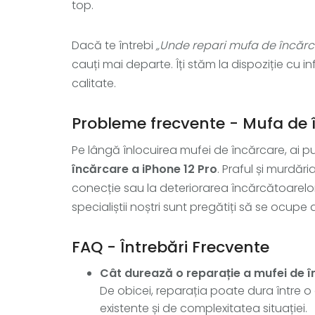
top.
Dacă te întrebi
„Unde repari mufa de încărca
cauți mai departe. Îți stăm la dispoziție cu inf
calitate.
Probleme frecvente - Mufa de î
Pe lângă înlocuirea mufei de încărcare, ai p
încărcare a iPhone 12 Pro
. Praful și murdăr
conecție sau la deteriorarea încărcătoarelor.
specialiștii noștri sunt pregătiți să se ocupe d
FAQ - Întrebări Frecvente
Cât durează o reparație a mufei de în
De obicei, reparația poate dura între o 
existente și de complexitatea situației.