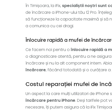
În Timișoara, la iFix,
specialiștii noștri sunt 
de încărcare a iPhone-ului tău 12 Pro. Înțel
să funcționeze la capacitate maximă și să nu 
a comunica cu cei dragi.
Înlocuire rapidă a mufei de încărca
Ce facem noi pentru o
înlocuire rapidă a m
o diagnosticare atentă, pentru a ne asigur
încărcare și nu la alt component intern. Ab
încărcare
, făcând totodată și o curățare a 
Costul reparației mufei de înc
Un aspect la care mulți utilizatori de iPhone 
încărcare pentru iPhone
. Deși tarifele pot
necesare, îți putem asigura că la iFix Timișoar