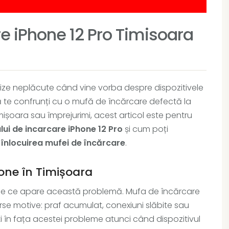
re iPhone 12 Pro Timisoara
ze neplăcute când vine vorba despre dispozitivele
ă te confrunți cu o mufă de încărcare defectă la
imișoara sau împrejurimi, acest articol este pentru
ui de incarcare iPhone 12 Pro
și cum poți
u înlocuirea mufei de încărcare
.
one în Timișoara
âi de ce apare această problemă. Mufa de încărcare
rse motive: praf acumulat, conexiuni slăbite sau
ști în fața acestei probleme atunci când dispozitivul