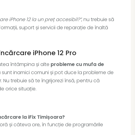
re iPhone 12 la un preț accesibil?”
, nu trebuie să
ormații, suport și servicii de reparație de înaltă
ncărcare iPhone 12 Pro
utea întâmpina și alte
probleme cu mufa de
ia sunt inamici comuni și pot duce la probleme de
 Nu trebuie să te îngrijorezi însă, pentru că
e orice situație.
cărcare la iFix Timișoara?
oră și câteva ore, în funcție de programările