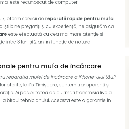
u mai este recunoscut de computer.
r. 7, oferim servicii de
reparatii rapide pentru mufa
aliști bine pregătiți și cu experiență, ne asigurăm că
are
este efectuată cu cea mai mare atenție și
e între 3 luni și 2 ani în funcție de natura
sionale pentru mufa de încărcare
tru reparatia mufei de încărcare a iPhone-ului tău?
or oferite, la iFix Timișoara, suntem transparenti și
ție. Ai posibilitatea de a urmări transmisia live a
, la biroul tehnicianului. Aceasta este o garanție în