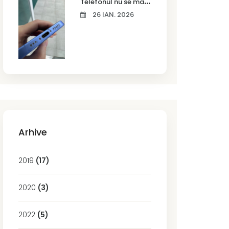
T
elefonul nu se mai încarcă corect? Cauze frecvente și soluții la service în Timișoara
26 IAN. 2026
Arhive
2019
(17)
2020
(3)
2022
(5)