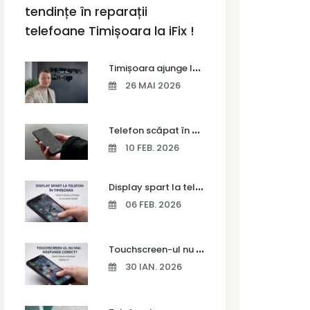
tendințe în reparații
telefoane Timișoara la iFix !
T
imișoara ajunge la Vodafone Business Bootcamp prin Marius Cermian de la Armour România
26 MAI 2026
T
elefon scăpat în apă – ce trebuie să faci imediat și ce greșeli să eviți
10 FEB. 2026
D
isplay spart la telefon în Timișoara
06 FEB. 2026
T
ouchscreen-ul nu mai răspunde corect? Când trebuie schimbat display-ul
30 IAN. 2026