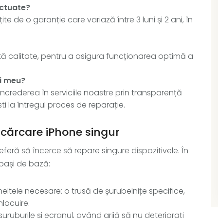
ectuate?
ite de o garanție care variază între 3 luni și 2 ani, în
tă calitate, pentru a asigura funcționarea optimă a
ui meu?
încrederea în serviciile noastre prin transparență
ti la întregul proces de reparație.
ncărcare iPhone singur
eră să încerce să repare singure dispozitivele. În
 pași de bază:
neltele necesare: o trusă de șurubelnițe specifice,
locuire.
ă șuruburile și ecranul, având grijă să nu deteriorați