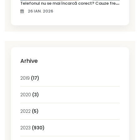
T
elefonul nu se mai încarcă corect? Cauze frecvente și soluții la service în Timișoara
26 IAN. 2026
Arhive
2019
(17)
2020
(3)
2022
(5)
2023
(930)