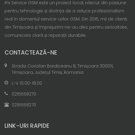
iFix Service GSM este un proiect local, născut din pasiune
pentru tehnologie și dorința de a aduce profesionalism
real în domeniul service-urilor GSM. Din 2015, mii de clienți
din Timișoara și împrejurimi ne-au ales pentru seriozitate,
comunicare clară și reparații durabile.
CONTACTEAZĂ-NE
Strada Coriolan Brediceanu 8, Timișoara 300011,
Timișoara, Județul Timiș, Romania
L-V 10:00-18:00
0215558270
0215558270
LINK-URI RAPIDE