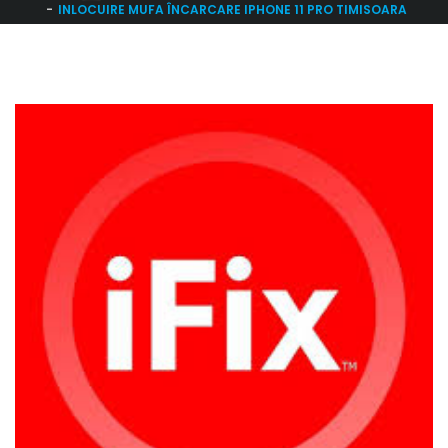
INLOCUIRE MUFA ÎNCARCARE IPHONE 11 PRO TIMISOARA