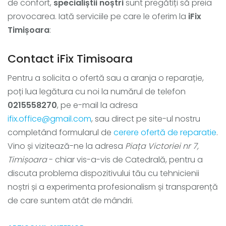
de confort,
specialiștii noștri
sunt pregătiți să preia
provocarea. Iată serviciile pe care le oferim la
iFix
Timișoara
:
Contact iFix Timisoara
Pentru a solicita o ofertă sau a aranja o reparație,
poți lua legătura cu noi la numărul de telefon
0215558270
, pe e-mail la adresa
ifix.office@gmail.com
, sau direct pe site-ul nostru
completând formularul de
cerere ofertă de reparatie
.
Vino și vizitează-ne la adresa
Piața Victoriei nr 7,
Timișoara
- chiar vis-a-vis de Catedrală, pentru a
discuta problema dispozitivului tău cu tehnicienii
noștri și a experimenta profesionalism și transparență
de care suntem atât de mândri.