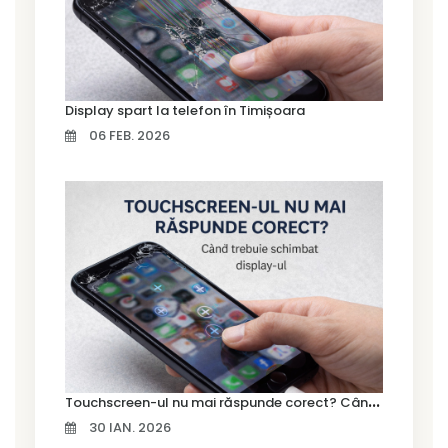
Display spart la telefon în Timișoara
06 FEB. 2026
T
ouchscreen-ul nu mai răspunde corect? Când trebuie schimbat display-ul
30 IAN. 2026