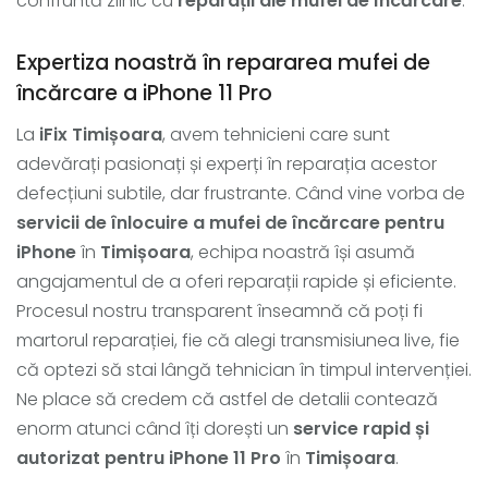
confruntă zilnic cu
reparații ale mufei de încărcare
.
Expertiza noastră în repararea mufei de
încărcare a iPhone 11 Pro
La
iFix Timișoara
, avem tehnicieni care sunt
adevărați pasionați și experți în reparația acestor
defecțiuni subtile, dar frustrante. Când vine vorba de
servicii de înlocuire a mufei de încărcare pentru
iPhone
în
Timișoara
, echipa noastră își asumă
angajamentul de a oferi reparații rapide și eficiente.
Procesul nostru transparent înseamnă că poți fi
martorul reparației, fie că alegi transmisiunea live, fie
că optezi să stai lângă tehnician în timpul intervenției.
Ne place să credem că astfel de detalii contează
enorm atunci când îți dorești un
service rapid și
autorizat pentru iPhone 11 Pro
în
Timișoara
.