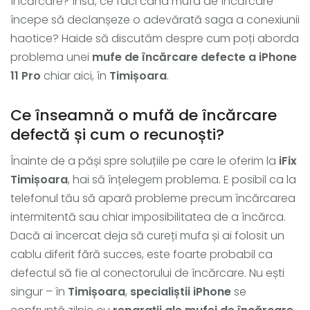
încărcare? Însă, ce faci când mufa de încărcare
începe să declanșeze o adevărată saga a conexiunii
haotice? Haide să discutăm despre cum poți aborda
problema unei
mufe de încărcare defecte a iPhone
11 Pro
chiar aici, în
Timișoara
.
Ce înseamnă o mufă de încărcare
defectă și cum o recunoști?
Înainte de a păși spre soluțiile pe care le oferim la
iFix
Timișoara
, hai să înțelegem problema. E posibil ca la
telefonul tău să apară probleme precum încărcarea
intermitentă sau chiar imposibilitatea de a încărca.
Dacă ai încercat deja să cureți mufa și ai folosit un
cablu diferit fără succes, este foarte probabil ca
defectul să fie al conectorului de încărcare. Nu ești
singur – în
Timișoara
,
specialiștii iPhone
se