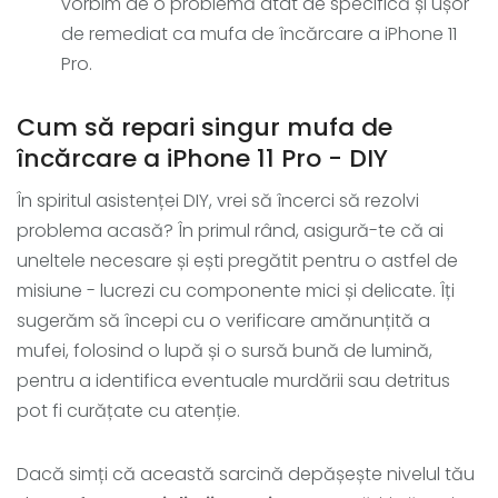
vorbim de o problemă atât de specifică și ușor
de remediat ca mufa de încărcare a iPhone 11
Pro.
Cum să repari singur mufa de
încărcare a iPhone 11 Pro - DIY
În spiritul asistenței DIY, vrei să încerci să rezolvi
problema acasă? În primul rând, asigură-te că ai
uneltele necesare și ești pregătit pentru o astfel de
misiune - lucrezi cu componente mici și delicate. Îți
sugerăm să începi cu o verificare amănunțită a
mufei, folosind o lupă și o sursă bună de lumină,
pentru a identifica eventuale murdării sau detritus
pot fi curățate cu atenție.
Dacă simți că această sarcină depășește nivelul tău