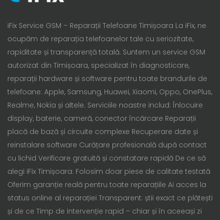
iFix Service GSM – Reparații Telefoane Timișoara La iFix, ne
ocupăm de reparația telefoanelor tale cu seriozitate,
rapiditate și transparență totală. Suntem un service GSM
autorizat din Timișoara, specializat în diagnosticare,
reparații hardware și software pentru toate brandurile de
telefoane: Apple, Samsung, Huawei, Xiaomi, Oppo, OnePlus,
Realme, Nokia și altele. Serviciile noastre includ: Înlocuire
display, baterie, cameră, conector încărcare Reparații
placă de bază și circuite complexe Recuperare date și
reinstalare software Curățare profesională după contact
cu lichid Verificare gratuită și constatare rapidă De ce să
alegi iFix Timișoara: Folosim doar piese de calitate testată
Oferim garanție reală pentru toate reparațiile Ai acces la
status online al reparației Transparent: știi exact ce plătești
și de ce Timp de intervenție rapid – chiar și în aceeași zi