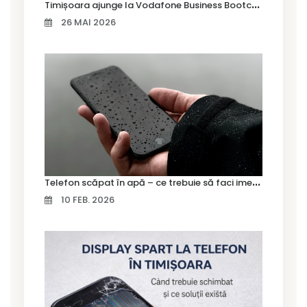
T
imișoara ajunge la Vodafone Business Bootcamp prin Marius Cermian de la Armour România
26 MAI 2026
T
elefon scăpat în apă – ce trebuie să faci imediat și ce greșeli să eviți
10 FEB. 2026